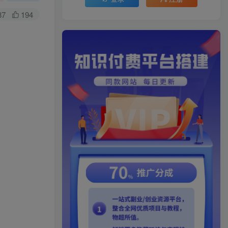
87
194