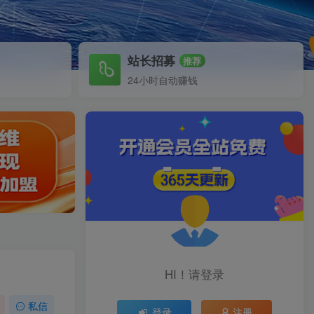
站长招募
推荐
24小时自动赚钱
HI！请登录
私信
登录
注册