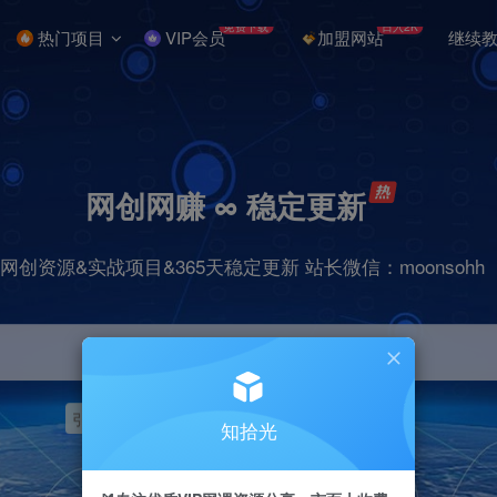
免费下载
日入2K
热门项目
VIP会员
加盟网站
继续
网创网赚 ∞ 稳定更新
网创资源&实战项目&365天稳定更新 站长微信：moonsohh
引流
挂机
抖音
快手
小红书
无人直播
知拾光