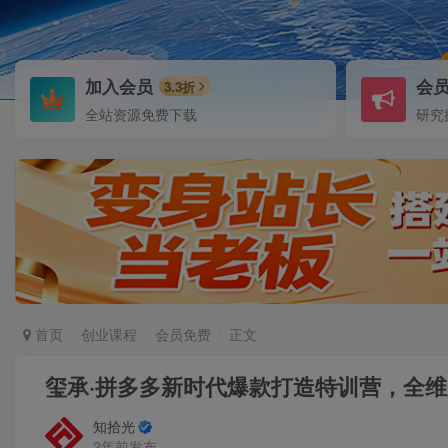
加入会员
会
3.3折
全站资源免费下载
研究
首页
创业课程
会员免费
正文
玺承·拼多多新时代爆款打造特训营，全
知拾光
2年前发布