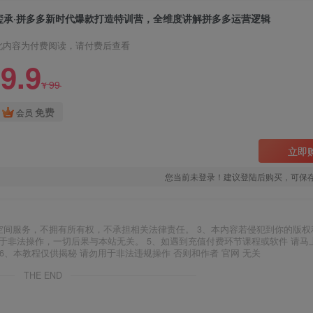
玺承·拼多多新时代爆款打造特训营，全维度讲解拼多多运营逻辑
此内容为付费阅读，请付费后查看
9.9
99
¥
免费
会员
立即
您当前未登录！建议登陆后购买，可保
空间服务，不拥有所有权，不承担相关法律责任。 3、本内容若侵犯到你的版权
于非法操作，一切后果与本站无关。 5、如遇到充值付费环节课程或软件 请马
6、本教程仅供揭秘 请勿用于非法违规操作 否则和作者 官网 无关
THE END