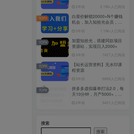
2年前
2.1W+人已阅读
白菜价解锁20000+N个赚钱
TOP3
机会，加入知拾光会员，全
站资源免费学习。
3年前
1.1W+人已阅读
加盟知拾光，搭建同款项目
TOP4
资源站，实现日入2000+
3年前
7427人已阅读
【站长运营资料】无水印课
TOP5
程资源
3年前
6669人已阅读
拼多多虚拟爆单打法2.0，每
TOP6
天10分钟，月产5000+，从0
到1赚收益教程
2年前
3401人已阅读
搜索
搜索