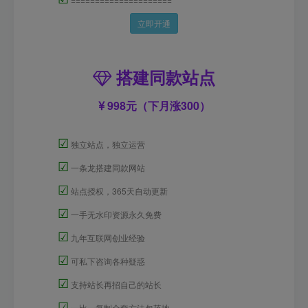
立即开通
搭建同款站点
998元（下月涨300）
☑
独立站点，独立运营
☑
一条龙搭建同款网站
☑
站点授权，365天自动更新
☑
一手无水印资源永久免费
☑
九年互联网创业经验
☑
可私下咨询各种疑惑
☑
支持站长再招自己的站长
☑
一比一复制全套方法包落地