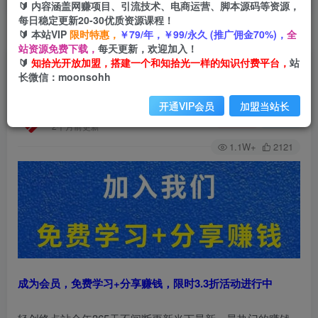
🔰 内容涵盖网赚项目、引流技术、电商运营、脚本源码等资源，
每日稳定更新20-30优质资源课程！
🔰 本站VIP
限时特惠，
￥79/年，￥99/永久 (推广佣金70%)，
全
首页
网站公告
正文
站资源免费下载，
每天更新，欢迎加入！
🔰
知拾光开放加盟，搭建一个和知拾光一样的知识付费平台，
站
白菜价解锁20000+N个赚钱机会，加入知拾光会
长微信：moonsohh
员，全站资源免费学习。
开通VIP会员
加盟当站长
知拾光
关注
私信
2个月前更新
1.1W+
2121
成为会员，免费学习+分享赚钱，限时3.3折活动进行中