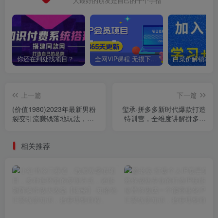
人最好的朋友是自己的十个手指
你还在到处找项目？还在当韭菜？我靠卖项目一个月收入5万+，曾经我也是个失败者。
全网VIP课程 无损下载~
上一篇
下一篇
(价值1980)2023年最新男粉
玺承·拼多多新时代爆款打造
裂变引流赚钱落地玩法，新
特训营，全维度讲解拼多多
手小白可上手操作【揭秘】
运营逻辑
相关推荐