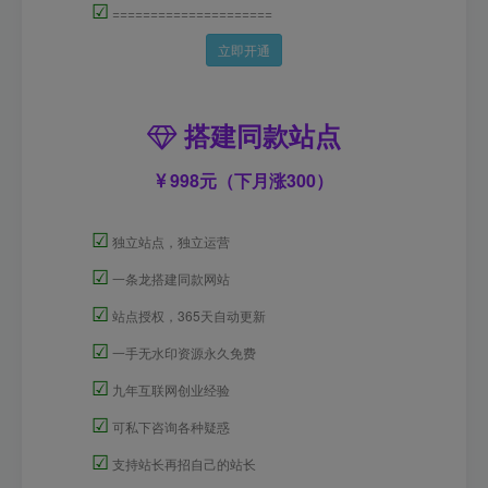
☑
=====================
立即开通
搭建同款站点
998元（下月涨300）
☑
独立站点，独立运营
☑
一条龙搭建同款网站
☑
站点授权，365天自动更新
☑
一手无水印资源永久免费
☑
九年互联网创业经验
☑
可私下咨询各种疑惑
☑
支持站长再招自己的站长