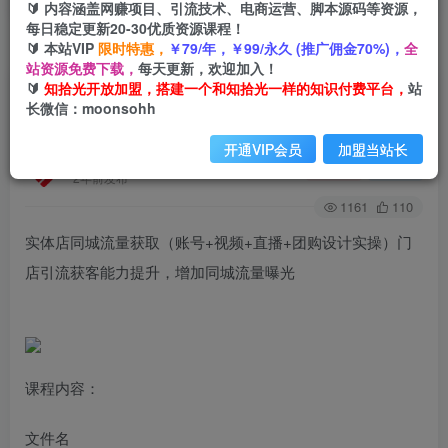
🔰 内容涵盖网赚项目、引流技术、电商运营、脚本源码等资源，
每日稳定更新20-30优质资源课程！
🔰 本站VIP
限时特惠，
￥79/年，￥99/永久 (推广佣金70%)，
全
首页
创业课程
会员免费
正文
站资源免费下载，
每天更新，欢迎加入！
🔰
知拾光开放加盟，搭建一个和知拾光一样的知识付费平台，
站
实体店同城流量获取（账号+视频+直播+团购设计
长微信：moonsohh
实操）门店引流获客能力提升，增加同城流量曝光
开通VIP会员
加盟当站长
知拾光
关注
私信
2年前发布
1161
110
实体店同城流量获取（账号+视频+直播+团购设计实操）门
店引流获客能力提升，增加同城流量曝光
课程内容：
文件名