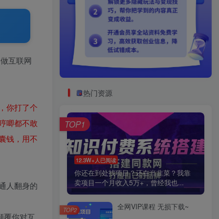
，做互联网
热门资源
，你打了个
哼唧都不敢
TOP1
囊钱，用不
12.3W+人已阅读
你还在到处找项目？还在当韭菜？我靠
卖项目一个月收入5万+，曾经我也...
通人翻身的
全网VIP课程 无损下载~
TOP2
颠覆你对互