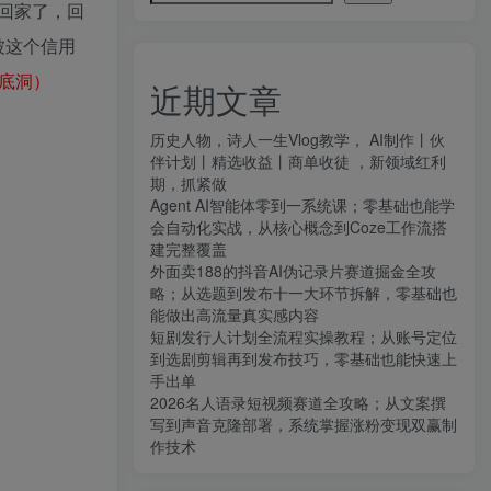
回家了，回
被这个信用
无底洞）
近期文章
历史人物，诗人一生Vlog教学， AI制作丨伙
伴计划丨精选收益丨商单收徒 ，新领域红利
期，抓紧做
Agent AI智能体零到一系统课；零基础也能学
会自动化实战，从核心概念到Coze工作流搭
建完整覆盖
外面卖188的抖音AI伪记录片赛道掘金全攻
略；从选题到发布十一大环节拆解，零基础也
能做出高流量真实感内容
短剧发行人计划全流程实操教程；从账号定位
到选剧剪辑再到发布技巧，零基础也能快速上
手出单
2026名人语录短视频赛道全攻略；从文案撰
写到声音克隆部署，系统掌握涨粉变现双赢制
作技术