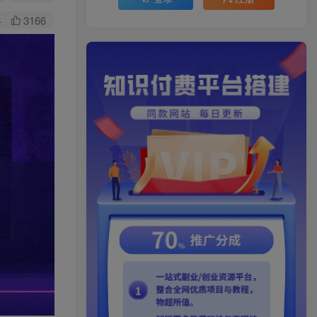
+
3166