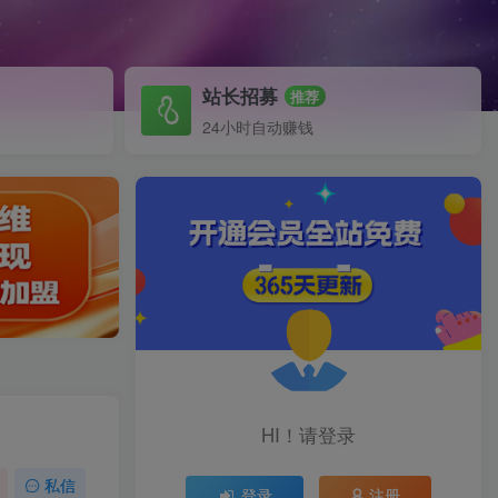
站长招募
推荐
24小时自动赚钱
HI！请登录
私信
登录
注册