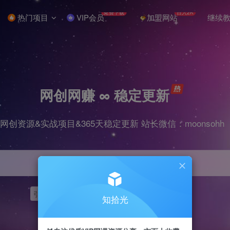
免费下载
日入2K
热门项目
VIP会员
加盟网站
继续
网创网赚 ∞ 稳定更新
网创资源&实战项目&365天稳定更新 站长微信：moonsohh
引流
挂机
抖音
快手
小红书
无人直播
知拾光