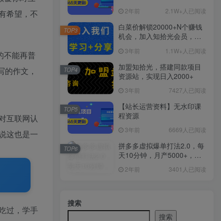
2年前
2.1W+人已阅读
有希望，不
白菜价解锁20000+N个赚钱
TOP3
机会，加入知拾光会员，全
站资源免费学习。
3年前
1.1W+人已阅读
的不能再普
加盟知拾光，搭建同款项目
写的作文，
TOP4
资源站，实现日入2000+
3年前
7427人已阅读
【站长运营资料】无水印课
TOP5
程资源
对互联网认
3年前
6669人已阅读
说这也是一
拼多多虚拟爆单打法2.0，每
TOP6
天10分钟，月产5000+，从0
到1赚收益教程
2年前
3401人已阅读
搜索
吃过，学手
搜索