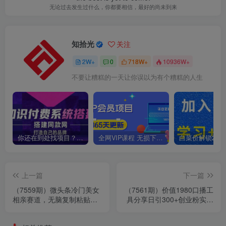
无论过去发生过什么，你都要相信，最好的尚未到来
知拾光
关注
2W+
0
718W+
10936W+
不要让糟糕的一天让你误以为有个糟糕的人生
你还在到处找项目？还在当韭菜？我靠卖项目一个月收入5万+，曾经我也是个失败者。
全网VIP课程 无损下载~
上一篇
下一篇
（7559期）微头条冷门美女
（7561期）价值1980口播工
相亲赛道，无脑复制粘贴，
具分享日引300+创业粉实操
轻松日入200＋
教程