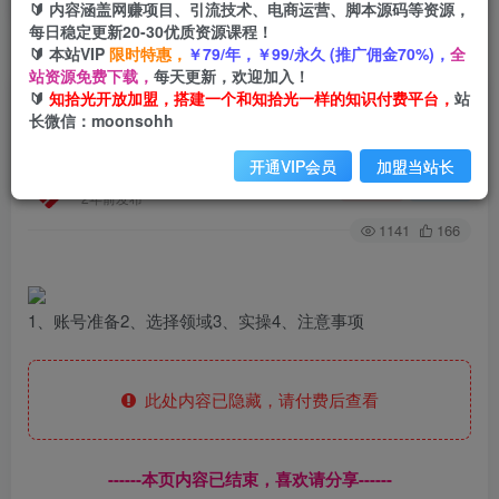
🔰 内容涵盖网赚项目、引流技术、电商运营、脚本源码等资源，
每日稳定更新20-30优质资源课程！
🔰 本站VIP
限时特惠，
￥79/年，￥99/永久 (推广佣金70%)，
全
首页
创业课程
会员专属
正文
站资源免费下载，
每天更新，欢迎加入！
🔰
知拾光开放加盟，搭建一个和知拾光一样的知识付费平台，
站
（7560期）最火爆ai头条搬砖项目，单日操作收益
长微信：moonsohh
100-300+
开通VIP会员
加盟当站长
知拾光
关注
私信
2年前发布
1141
166
1、账号准备2、选择领域3、实操4、注意事项
此处内容已隐藏，请付费后查看
------本页内容已结束，喜欢请分享------