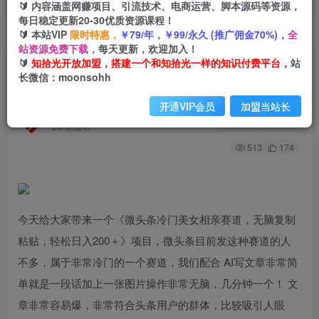
🔰 内容涵盖网赚项目、引流技术、电商运营、脚本源码等资源，
每日稳定更新20-30优质资源课程！
🔰 本站VIP
限时特惠，
￥79/年，￥99/永久 (推广佣金70%)，
全
首页
创业课程
会员专属
正文
站资源免费下载，
每天更新，欢迎加入！
🔰
知拾光开放加盟，搭建一个和知拾光一样的知识付费平台，
站
（7559期）微头条冷门美女相亲赛道，无脑复制
长微信：moonsohh
粘贴，轻松日入200＋
开通VIP会员
加盟当站长
知拾光
关注
私信
2年前发布
513
174
今天给大家带来一个《微头条冷门美女相亲赛道，无脑复制
粘贴，轻松日入200＋》项目，微头条目前发这种赛道的人
不多，属于非常冷门的一个赛道，我们配合 AI写文章非常简
单就是一段话加上一张图片操作非常无脑，几分钟一个！ 文
章非常容易爆，非常符合头条用户的群体，比较吸引人眼