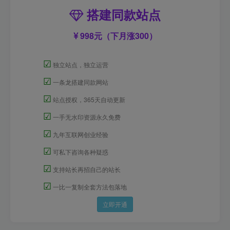
搭建同款站点
998元（下月涨300）
☑
独立站点，独立运营
☑
一条龙搭建同款网站
☑
站点授权，365天自动更新
☑
一手无水印资源永久免费
☑
九年互联网创业经验
☑
可私下咨询各种疑惑
☑
支持站长再招自己的站长
☑
一比一复制全套方法包落地
立即开通