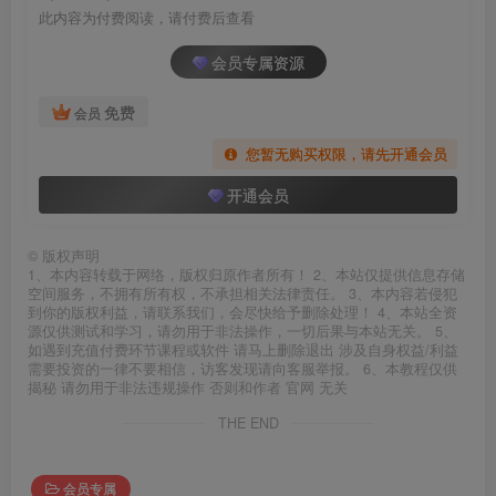
此内容为付费阅读，请付费后查看
会员专属资源
免费
会员
您暂无购买权限，请先开通会员
开通会员
©
版权声明
1、本内容转载于网络，版权归原作者所有！ 2、本站仅提供信息存储
空间服务，不拥有所有权，不承担相关法律责任。 3、本内容若侵犯
到你的版权利益，请联系我们，会尽快给予删除处理！ 4、本站全资
源仅供测试和学习，请勿用于非法操作，一切后果与本站无关。 5、
如遇到充值付费环节课程或软件 请马上删除退出 涉及自身权益/利益
需要投资的一律不要相信，访客发现请向客服举报。 6、本教程仅供
揭秘 请勿用于非法违规操作 否则和作者 官网 无关
THE END
会员专属