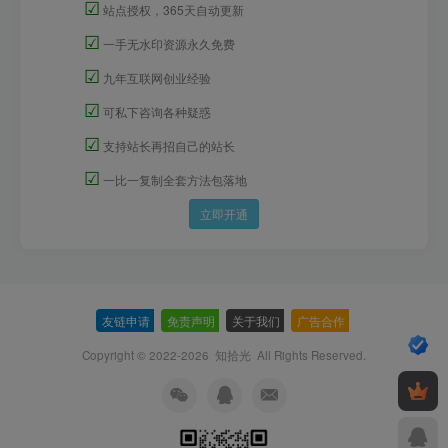
☑
站点授权，365天自动更新
☑
一手无水印资源永久免费
☑
九年互联网创业经验
☑
可私下咨询各种疑惑
☑
支持站长再招自己的站长
☑
一比一复制全套方法包落地
立即开通
友链申请
-
免责声明
-
关于我们
-
广告合作
-
Copyright © 2022-2026
知拾光
All Rights Reserved.