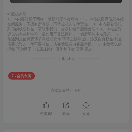
©
版权声明
1、本内容转载于网络，版权归原作者所有！ 2、本站仅提供信息存储
空间服务，不拥有所有权，不承担相关法律责任。 3、本内容若侵犯
到你的版权利益，请联系我们，会尽快给予删除处理！ 4、本站全资
源仅供测试和学习，请勿用于非法操作，一切后果与本站无关。 5、
如遇到充值付费环节课程或软件 请马上删除退出 涉及自身权益/利益
需要投资的一律不要相信，访客发现请向客服举报。 6、本教程仅供
揭秘 请勿用于非法违规操作 否则和作者 官网 无关
THE END
会员专属
喜欢就支持一下吧
点赞
92
分享
收藏