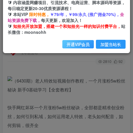
🔰 内容涵盖网赚项目、引流技术、电商运营、脚本源码等资源，
每日稳定更新20-30优质资源课程！
🔰 本站VIP
限时特惠，
￥79/年，￥99/永久 (推广佣金70%)，
全
首页
创业课程
会员专属
正文
站资源免费下载，
每天更新，欢迎加入！
🔰
知拾光开放加盟，搭建一个和知拾光一样的知识付费平台，
站
（6430期）老人特效短视频创作教程，一个月涨
长微信：moonsohh
粉5w粉丝秘诀 新手0基础学习【全套教程】
开通VIP会员
加盟当站长
知拾光
关注
私信
2年前发布
2810
92
快手网红坏坏一个月涨粉5w粉丝秘诀，全部都是精准创业粉
丝，如何引到私域，如何运用老人特效，老头如何配音，如
何剪辑，很齐全