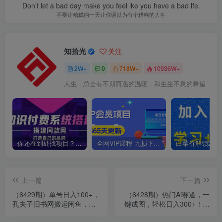
Don’t let a bad day make you feel lke you have a bad lfe.
不要让糟糕的一天让你误以为有个糟糕的人生
知拾光
关注
2W+
0
718W+
10936W+
人生，总会有不期而遇的温暖，和生生不息的希望
你还在到处找项目？还在当韭菜？我靠卖项目一个月收入5万+，曾经我也是个失败者。
全网VIP课程 无损下载~
上一篇
下一篇
（6429期）单号日入100+，
（6428期）热门Ai赛道，一
孔夫子旧书网搬运闲鱼，长
键成图，轻松日入300+！小
期靠谱副业项目（教程+软
白0基础易上手