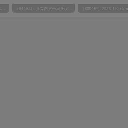
（9420期）最新短剧玩法，暴力变现日入1000+私域零成本操作，全程干货（附1400G短剧）
（8409期）几篇图文一周变现1500＋，深度拆解面试掘金项目，小白轻松上手