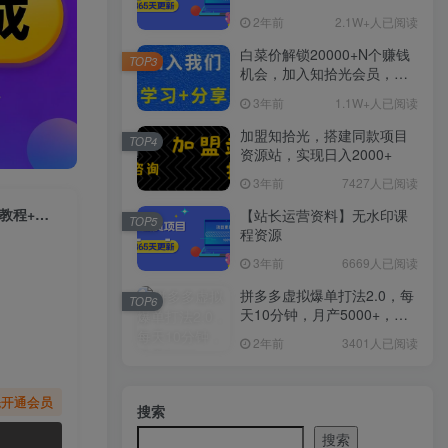
2年前
2.1W+人已阅读
白菜价解锁20000+N个赚钱
TOP3
机会，加入知拾光会员，全
站资源免费学习。
3年前
1.1W+人已阅读
加盟知拾光，搭建同款项目
TOP4
资源站，实现日入2000+
3年前
7427人已阅读
（6429期）单号日入100+，孔夫子旧书网搬运闲鱼，长期靠谱副业项目（教程+软件）
【站长运营资料】无水印课
TOP5
程资源
3年前
6669人已阅读
拼多多虚拟爆单打法2.0，每
TOP6
天10分钟，月产5000+，从0
到1赚收益教程
2年前
3401人已阅读
先开通会员
搜索
搜索