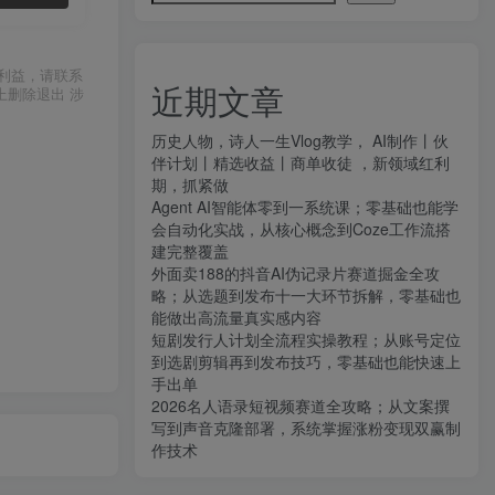
利益，请联系
近期文章
上删除退出 涉
历史人物，诗人一生Vlog教学， AI制作丨伙
伴计划丨精选收益丨商单收徒 ，新领域红利
期，抓紧做
Agent AI智能体零到一系统课；零基础也能学
会自动化实战，从核心概念到Coze工作流搭
建完整覆盖
外面卖188的抖音AI伪记录片赛道掘金全攻
略；从选题到发布十一大环节拆解，零基础也
能做出高流量真实感内容
短剧发行人计划全流程实操教程；从账号定位
到选剧剪辑再到发布技巧，零基础也能快速上
手出单
2026名人语录短视频赛道全攻略；从文案撰
写到声音克隆部署，系统掌握涨粉变现双赢制
作技术