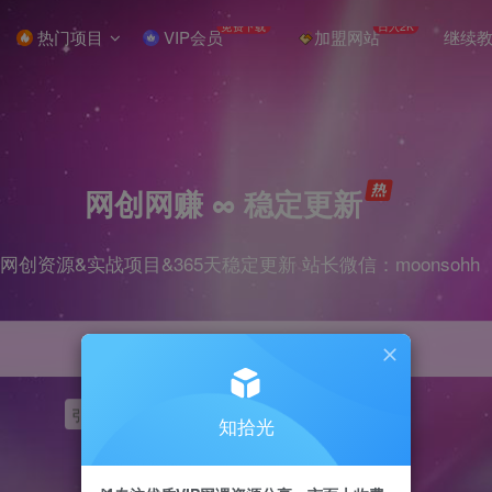
免费下载
日入2K
热门项目
VIP会员
加盟网站
继续
网创网赚 ∞ 稳定更新
网创资源&实战项目&365天稳定更新 站长微信：moonsohh
引流
挂机
抖音
快手
小红书
无人直播
知拾光