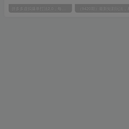
拼多多虚拟爆单打法2.0，每天10分钟，月产5000+，从0到1赚收益教程