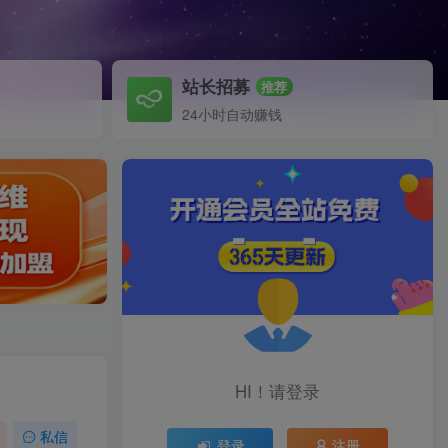
站长招募
推荐
24小时自动赚钱
HI！请登录
私信
登录
注册