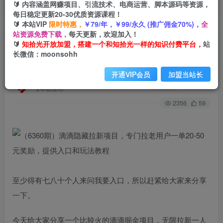
🔰 内容涵盖网赚项目、引流技术、电商运营、脚本源码等资源，
每日稳定更新20-30优质资源课程！
🔰 本站VIP
限时特惠，
￥79/年，￥99/永久 (推广佣金70%)，
全
首页
创业课程
会员专属
正文
站资源免费下载，
每天更新，欢迎加入！
🔰
知拾光开放加盟，搭建一个和知拾光一样的知识付费平台，
站
（6360期）滴滴隐藏拉新项目，专门拉老用户一
长微信：moonsohh
单20-50元奖励，提供入口和玩法教程
开通VIP会员
加盟当站长
知拾光
关注
私信
2年前发布
2356
59
至少得有七八十个人来问我要入口，所以赶紧给大家来分享
一下。
今天给大家分享一个比较火的滴滴掘金项目，无限拉新一人