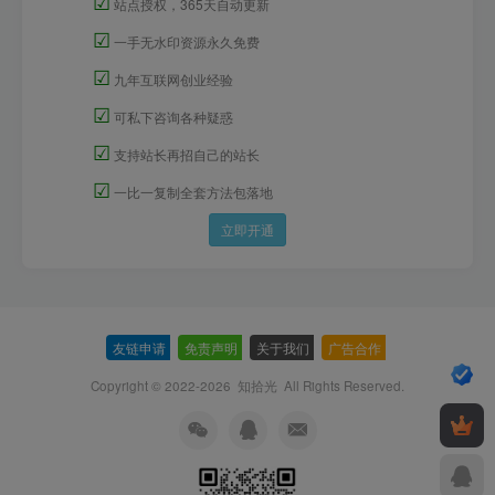
☑
站点授权，365天自动更新
☑
一手无水印资源永久免费
☑
九年互联网创业经验
☑
可私下咨询各种疑惑
☑
支持站长再招自己的站长
☑
一比一复制全套方法包落地
立即开通
友链申请
-
免责声明
-
关于我们
-
广告合作
-
Copyright © 2022-2026
知拾光
All Rights Reserved.