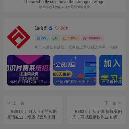
Those who fly solo have the strongest wings.
那些单独飞翔的人拥有最强大的翅膀
知拾光
关注
2W+
0
718W+
10936W+
每个人都会有缺陷，就像被上帝咬过的苹果，有的人缺陷比较大，正是因为上帝特别喜欢他的芬芳
你还在到处找项目？还在当韭菜？我靠卖项目一个月收入5万+，曾经我也是个失败者。
全网VIP课程 无损下载~
上一篇
下一篇
（6361期）月入五千的长期
（6363期）新个体 搞钱案例
靠谱副业，绝版书套利项目
库，可以直接抄作业 如何赚
到第一个100w（29节视频
+文档）