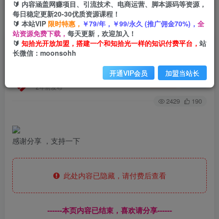
🔰 内容涵盖网赚项目、引流技术、电商运营、脚本源码等资源，
每日稳定更新20-30优质资源课程！
🔰 本站VIP
限时特惠，
￥79/年，￥99/永久 (推广佣金70%)，
全
首页
创业课程
会员专属
正文
站资源免费下载，
每天更新，欢迎加入！
🔰
知拾光开放加盟，搭建一个和知拾光一样的知识付费平台，
站
（6361期）月入五千的长期靠谱副业，绝版书套
长微信：moonsohh
利项目
开通VIP会员
加盟当站长
知拾光
关注
私信
2年前发布
2429
190
感谢分享 ，支持一下
此处内容已隐藏，请付费后查看
------本页内容已结束，喜欢请分享------