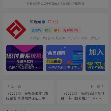
只有在日常生活中尽责的人才会在重大时刻尽责
知拾光
关注
2W+
0
1
10936W+
有时候，我们并不是在等什么人或什么事。我们只是在静待岁月改变自己
你还在到处找项目？还在当韭菜？我靠卖项目一个月收入5万+，曾经我也是个失败者。
全网VIP课程 无损下载~
上一篇
下一篇
（6358期）短视频带货17期
（6360期）滴滴隐藏拉新项
陪跑营 听话照做保证出单
目，专门拉老用户一单20-50
（短视频带货+直播+团购）
元奖励，提供入口和玩法教
赠1-16期
程