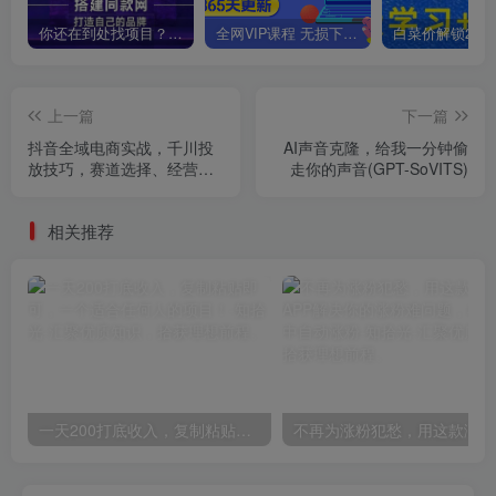
你还在到处找项目？还在当韭菜？我靠卖项目一个月收入5万+，曾经我也是个失败者。
全网VIP课程 无损下载~
上一篇
下一篇
抖音全域电商实战，千川投
AI声音克隆，给我一分钟偷
放技巧，赛道选择、经营策
走你的声音(GPT-SoVITS)
略制定以及各类投放细节要
点
相关推荐
一天200打底收入，复制粘贴即可，一个适合任何人的项目！
不再