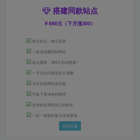
搭建同款站点
998元（下月涨300）
☑
独立站点，独立运营
☑
一条龙搭建同款网站
☑
站点授权，365天自动更新
☑
一手无水印资源永久免费
☑
九年互联网创业经验
☑
可私下咨询各种疑惑
☑
支持站长再招自己的站长
☑
一比一复制全套方法包落地
立即开通