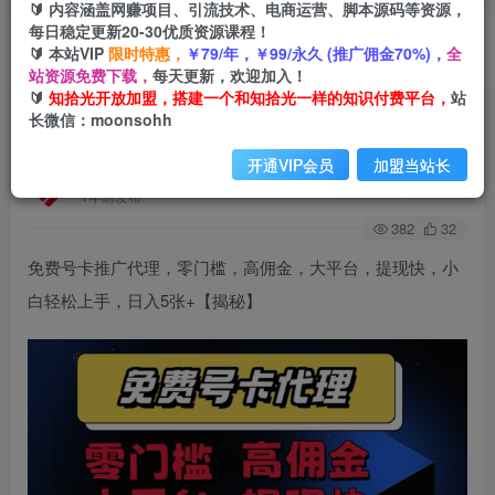
🔰 内容涵盖网赚项目、引流技术、电商运营、脚本源码等资源，
每日稳定更新20-30优质资源课程！
🔰 本站VIP
限时特惠，
￥79/年，￥99/永久 (推广佣金70%)，
全
首页
会员免费
正文
站资源免费下载，
每天更新，欢迎加入！
🔰
知拾光开放加盟，搭建一个和知拾光一样的知识付费平台，
站
免费号卡推广代理，零门槛，高佣金，大平台，提
长微信：moonsohh
现快，小白轻松上手，日入5张+
开通VIP会员
加盟当站长
知拾光
关注
私信
1年前发布
382
32
免费号卡推广代理，零门槛，高佣金，大平台，提现快，小
白轻松上手，日入5张+【揭秘】