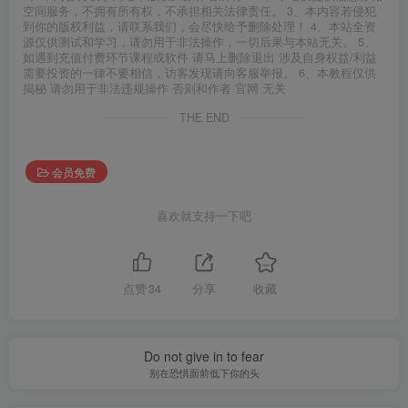
空间服务，不拥有所有权，不承担相关法律责任。 3、本内容若侵犯
到你的版权利益，请联系我们，会尽快给予删除处理！ 4、本站全资
源仅供测试和学习，请勿用于非法操作，一切后果与本站无关。 5、
如遇到充值付费环节课程或软件 请马上删除退出 涉及自身权益/利益
需要投资的一律不要相信，访客发现请向客服举报。 6、本教程仅供
揭秘 请勿用于非法违规操作 否则和作者 官网 无关
THE END
会员免费
喜欢就支持一下吧
点赞
34
分享
收藏
Do not give in to fear
别在恐惧面前低下你的头