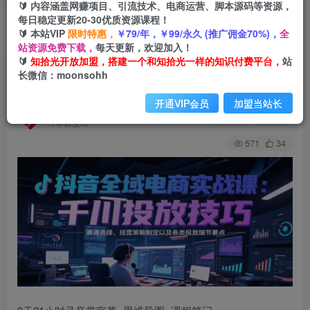
🔰 内容涵盖网赚项目、引流技术、电商运营、脚本源码等资源，
每日稳定更新20-30优质资源课程！
🔰 本站VIP
限时特惠，
￥79/年，￥99/永久 (推广佣金70%)，
全
首页
会员免费
正文
站资源免费下载，
每天更新，欢迎加入！
🔰
知拾光开放加盟，搭建一个和知拾光一样的知识付费平台，
站
抖音全域电商实战，千川投放技巧，赛道选择、经
长微信：moonsohh
营策略制定以及各类投放细节要点
开通VIP会员
加盟当站长
知拾光
关注
私信
1年前发布
571
34