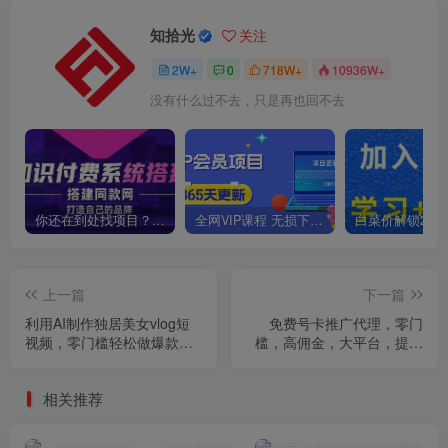
知拾光
关注
2W+
0
718W+
10936W+
没有什么过不去，只是再也回不去
你还在到处找项目？还在当韭菜？我靠卖项目一个月收入5万+，曾经我也是个失败者。
全网VIP课程 无损下载~
上一篇
下一篇
利用AI制作独居美女vlog短
免费号卡推广代理，零门
视频，零门槛轻松做爆款，
槛，高佣金，大平台，提现
22条作品涨粉33万
快，小白轻松上手，日入5张
+
相关推荐