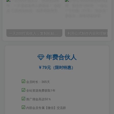
一天200打底收入，复制粘贴即可，一个适合任何人的项目！
利用
年费合伙人
79元（限时特惠）
☑
会员时长：365天
☑
全站资源免费获取1年
☑
推广佣金高达50％
☑
内部会员专属【微信】交流群