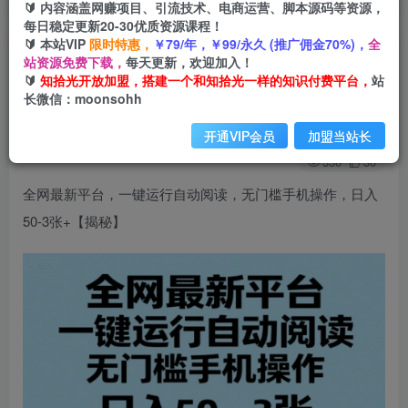
🔰 内容涵盖网赚项目、引流技术、电商运营、脚本源码等资源，
每日稳定更新20-30优质资源课程！
🔰 本站VIP
限时特惠，
￥79/年，￥99/永久 (推广佣金70%)，
全
全网最新平台，一键运行自动阅读，无门槛手机操
站资源免费下载，
每天更新，欢迎加入！
🔰
知拾光开放加盟，搭建一个和知拾光一样的知识付费平台，
站
作，日入50-3张+
长微信：moonsohh
知拾光
关注
私信
开通VIP会员
加盟当站长
1年前发布
330
30
全网最新平台，一键运行自动阅读，无门槛手机操作，日入
50-3张+【揭秘】