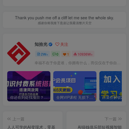
Thank you push me off a cliff let me see the whole sky.
感谢你将我推下悬崖让我看清整片天空
知拾光
关注
2W+
0
1
10936W+
幸福不在于你是谁，你拥有什么，而仅仅在于你自己怎么看待
你还在到处找项目？还在当韭菜？我靠卖项目一个月收入5万+，曾经我也是个失败者。
全网VIP课程 无损下载~
上一篇
下一篇
人人可学的AI变现术，零基
AI搞钱俱乐部短视频智能