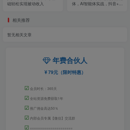
础轻松实现被动收入
体，AI智能体实战，抖音+小
红书双项目，每天两小时即
可轻松变现
相关推荐
暂无相关文章
年费合伙人
79元（限时特惠）
☑
会员时长：365天
☑
全站资源免费获取1年
☑
推广佣金高达50％
☑
内部会员专属【微信】交流群
☑
=====================