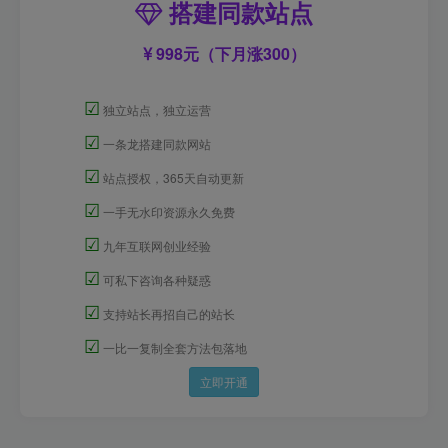
998元（下月涨300）
☑
独立站点，独立运营
☑
一条龙搭建同款网站
☑
站点授权，365天自动更新
☑
一手无水印资源永久免费
☑
九年互联网创业经验
☑
可私下咨询各种疑惑
☑
支持站长再招自己的站长
☑
一比一复制全套方法包落地
立即开通