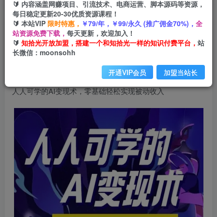
🔰 内容涵盖网赚项目、引流技术、电商运营、脚本源码等资源，
每日稳定更新20-30优质资源课程！
🔰 本站VIP
限时特惠，
￥79/年，￥99/永久 (推广佣金70%)，
全
人人可学的AI变现术，零基础轻松实现被动收入
站资源免费下载，
每天更新，欢迎加入！
🔰
知拾光开放加盟，搭建一个和知拾光一样的知识付费平台，
站
知拾光
长微信：moonsohh
关注
私信
1年前发布
开通VIP会员
加盟当站长
296
25
人人可学的AI变现术，零基础轻松实现被动收入