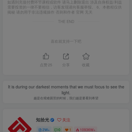
如遇到充值付费环节课程或软件 请马上删除退出 涉及自身权益/利益
需要投资的一律不要相信，访客发现请向客服举报。 6、本教程仅供
揭秘 请勿用于非法违规操作 否则和作者 官网 无关
THE END
喜欢就支持一下吧
点赞
25
分享
收藏
things never change, we change.
世界并没有变，改变的是我们
知拾光
关注
2W+
0
1
10936W+