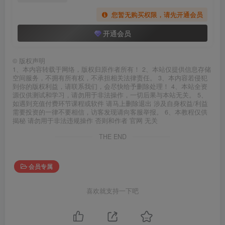
您暂无购买权限，请先开通会员
开通会员
©
版权声明
1、本内容转载于网络，版权归原作者所有！ 2、本站仅提供信息存储
空间服务，不拥有所有权，不承担相关法律责任。 3、本内容若侵犯
到你的版权利益，请联系我们，会尽快给予删除处理！ 4、本站全资
源仅供测试和学习，请勿用于非法操作，一切后果与本站无关。 5、
如遇到充值付费环节课程或软件 请马上删除退出 涉及自身权益/利益
需要投资的一律不要相信，访客发现请向客服举报。 6、本教程仅供
揭秘 请勿用于非法违规操作 否则和作者 官网 无关
THE END
会员专属
喜欢就支持一下吧