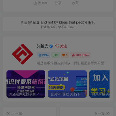
点赞
159
分享
收藏
It is by acts and not by ideas that people live.
行动是根本，想法锦上添花
知拾光
关注
2W+
0
1
10936W+
越是在艰难困苦的时候，我们越是要看到希望
你还在到处找项目？还在当韭菜？我靠卖项目一个月收入5万+，曾经我也是个失败者。
全网VIP课程 无损下载~
上一篇
下一篇