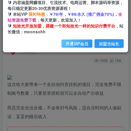
🔰 内容涵盖网赚项目、引流技术、电商运营、脚本源码等资源，
每日稳定更新20-30优质资源课程！
🔰 本站VIP
限时特惠，
￥79/年，￥99/永久 (推广佣金70%)，
全
首页
创业课程
会员专属
正文
站资源免费下载，
每天更新，欢迎加入！
🔰
知拾光开放加盟，搭建一个和知拾光一样的知识付费平台，
站
（8206期）抖音挂机全自动薅羊毛，0投入0时间
长微信：moonsohh
躺赚，单号一天5-500＋
开通VIP会员
加盟当站长
知拾光
关注
私信
2年前发布
1005
159
这次给大家带来一个全自动抖音挂机的项目，完全免费不限
制账号数量，只要登录授权就可以全自动产出收益
而且完全合法合规，不会有封号风险，适合没时间的人做副
业，妥妥的睡后收入