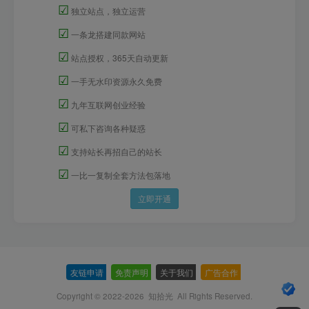
☑
独立站点，独立运营
☑
一条龙搭建同款网站
☑
站点授权，365天自动更新
☑
一手无水印资源永久免费
☑
九年互联网创业经验
☑
可私下咨询各种疑惑
☑
支持站长再招自己的站长
☑
一比一复制全套方法包落地
立即开通
友链申请
-
免责声明
-
关于我们
-
广告合作
-
Copyright © 2022-2026
知拾光
All Rights Reserved.