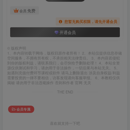
免费
会员
您暂无购买权限，请先开通会员
开通会员
©
版权声明
1、本内容转载于网络，版权归原作者所有！ 2、本站仅提供信息存储
空间服务，不拥有所有权，不承担相关法律责任。 3、本内容若侵犯
到你的版权利益，请联系我们，会尽快给予删除处理！ 4、本站全资
源仅供测试和学习，请勿用于非法操作，一切后果与本站无关。 5、
如遇到充值付费环节课程或软件 请马上删除退出 涉及自身权益/利益
需要投资的一律不要相信，访客发现请向客服举报。 6、本教程仅供
揭秘 请勿用于非法违规操作 否则和作者 官网 无关
THE END
会员专属
喜欢就支持一下吧