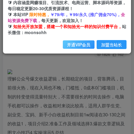
🔰 内容涵盖网赚项目、引流技术、电商运营、脚本源码等资源，
每日稳定更新20-30优质资源课程！
🔰 本站VIP
限时特惠，
￥79/年，￥99/永久 (推广佣金70%)，
全
首页
创业课程
会员专属
正文
站资源免费下载，
每天更新，欢迎加入！
🔰
知拾光开放加盟，搭建一个和知拾光一样的知识付费平台，
站
（8191期）公众号流量主4.0特别版玩法
长微信：moonsohh
知拾光
关注
私信
开通VIP会员
加盟当站长
2年前发布
1826
162
理解公众号爆文收益逻辑，长期稳定的项目，背靠腾讯，目
前很火热，现在入局也不晚，门槛抵，0成本0门槛项目，机
制的转变使得流量特别大，不需要很长的时间去操作，电脑
手机都可以操作，收益相对来说比较高，适用人群学生党、
副业党、宝妈、新手小白收益机制目前1w阅读在30-130之间
的收益1，项目介绍2.准备工作及领域选择3.爆款文章逻辑及
图文小技巧4.实操演示5.总结