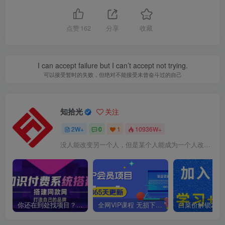
点赞
162
分享
收藏
I can accept failure but I can’t accept not trying.
可以接受暂时的失败，但绝对不能接受未曾奋斗过的自己
知拾光
关注
2W+
0
1
10936W+
没人能改变另一个人，但是某个人能成为一个人改变的原因
你还在到处找项目？还在当韭菜？我靠卖项目一个月收入5万+，曾经我也是个失败者。
全网VIP课程 无损下载~