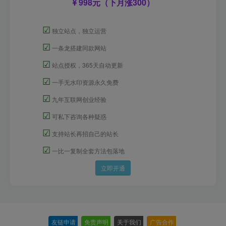
998元（下月涨300）
☑
独立站点，独立运营
☑
一条龙搭建同款网站
☑
站点授权，365天自动更新
☑
一手无水印资源永久免费
☑
九年互联网创业经验
☑
可私下咨询各种疑惑
☑
支持站长再招自己的站长
☑
一比一复制全套方法包落地
立即开通
友链申请
-
免责声明
-
关于我们
-
广告合作
-