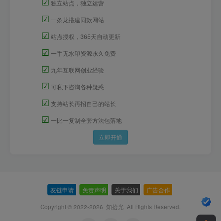
☑
独立站点，独立运营
☑
一条龙搭建同款网站
☑
站点授权，365天自动更新
☑
一手无水印资源永久免费
☑
九年互联网创业经验
☑
可私下咨询各种疑惑
☑
支持站长再招自己的站长
☑
一比一复制全套方法包落地
立即开通
友链申请
-
免责声明
-
关于我们
-
广告合作
-
Copyright © 2022-2026
知拾光
All Rights Reserved.