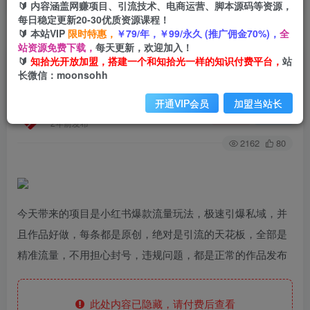
🔰 内容涵盖网赚项目、引流技术、电商运营、脚本源码等资源，
每日稳定更新20-30优质资源课程！
🔰 本站VIP
限时特惠，
￥79/年，￥99/永久 (推广佣金70%)，
全
首页
创业课程
会员专属
正文
站资源免费下载，
每天更新，欢迎加入！
🔰
知拾光开放加盟，搭建一个和知拾光一样的知识付费平台，
站
（8179期）揭秘流量密码，小红书“每天系列”引
长微信：moonsohh
流，日引流1000+，多种变现方式
开通VIP会员
加盟当站长
知拾光
关注
私信
2年前发布
2162
80
今天带来的项目是小红书爆款流量玩法，极速引爆私域，并
且作品好做，每条都是原创，绝对是引流的天花板，全部是
精准流量，不用担心封号，违规问题，都是正常的作品发布
此处内容已隐藏，请付费后查看