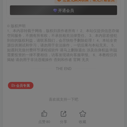
开通会员
©
版权声明
1、本内容转载于网络，版权归原作者所有！ 2、本站仅提供信息存储
空间服务，不拥有所有权，不承担相关法律责任。 3、本内容若侵犯
到你的版权利益，请联系我们，会尽快给予删除处理！ 4、本站全资
源仅供测试和学习，请勿用于非法操作，一切后果与本站无关。 5、
如遇到充值付费环节课程或软件 请马上删除退出 涉及自身权益/利益
需要投资的一律不要相信，访客发现请向客服举报。 6、本教程仅供
揭秘 请勿用于非法违规操作 否则和作者 官网 无关
THE END
会员专属
喜欢就支持一下吧
点赞
80
分享
收藏