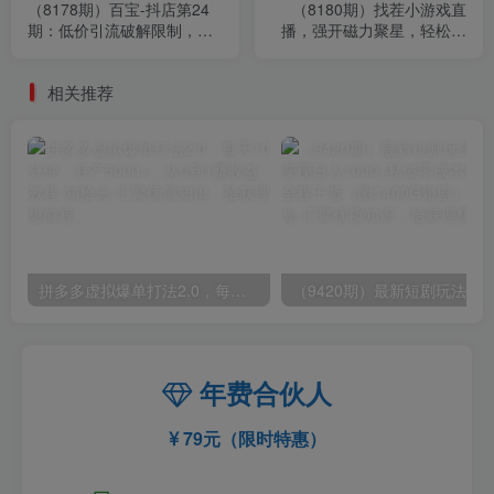
（8178期）百宝-抖店第24
（8180期）找茬小游戏直
期：低价引流破解限制，达
播，强开磁力聚星，轻松日
人玩法快速改1万+销量玩法
入2000+，小白也能轻松上
等
手
相关推荐
拼多多虚拟爆单打法2.0，每天10分钟，月产5000+，从0到1赚收益教程
年费合伙人
79元（限时特惠）