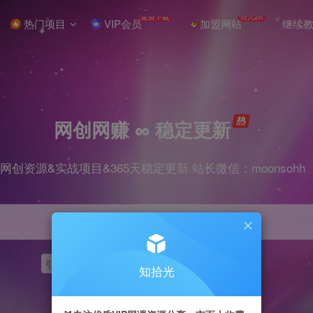
免费下载
日入2K
热门项目
VIP会员
加盟网站
继续
网创网赚 ∞ 稳定更新
网创资源&实战项目&365天稳定更新 站长微信：moonsohh
引流
挂机
抖音
快手
小红书
无人直播
知拾光