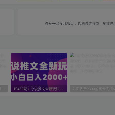
多多平台变现项目，长期管道收益，副业也
蟹老板·打爆个人IP底层实操课，教你成熟专业的打造IP技能，全方位带你做成一个能商业化IP
10432期）小说推文全新玩法，5分钟一条原创视频，结合中视频bilibili赚多份收益