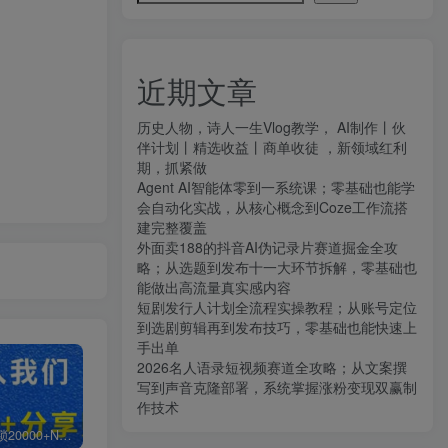
近期文章
历史人物，诗人一生Vlog教学， AI制作丨伙
伴计划丨精选收益丨商单收徒 ，新领域红利
期，抓紧做
Agent AI智能体零到一系统课；零基础也能学
会自动化实战，从核心概念到Coze工作流搭
建完整覆盖
外面卖188的抖音AI伪记录片赛道掘金全攻
略；从选题到发布十一大环节拆解，零基础也
能做出高流量真实感内容
短剧发行人计划全流程实操教程；从账号定位
到选剧剪辑再到发布技巧，零基础也能快速上
手出单
2026名人语录短视频赛道全攻略；从文案撰
写到声音克隆部署，系统掌握涨粉变现双赢制
作技术
白菜价解锁20000+N个赚钱机会，加入知拾光会员，全站资源免费学习。
加盟知拾光，搭建同款项目资源站，实现日入2000+
【站长运营资料】无水印课程资源