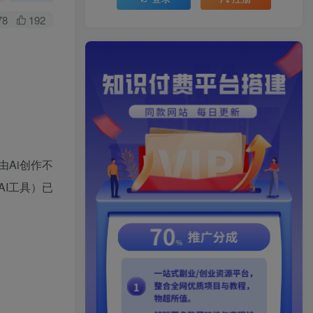
78
192
Ai创作不
I工具）已