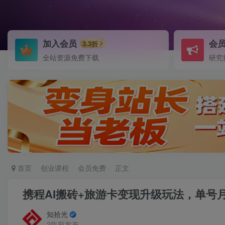
加入会员
会
3.3折
全站资源免费下载
研究
首页
创业课程
会员免费
正文
携程AI搬砖+旅游卡变现升级玩法，单号月
知拾光
2年前发布