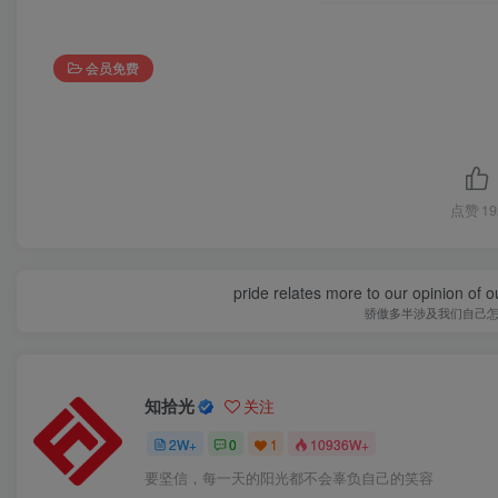
会员免费
点赞
19
pride relates more to our opinion of o
骄傲多半涉及我们自己
知拾光
关注
2W+
0
1
10936W+
要坚信，每一天的阳光都不会辜负自己的笑容