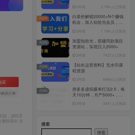
2年前
2.1W+人已阅读
白菜价解锁20000+N个赚钱
TOP3
机会，加入知拾光会员，全
站资源免费学习。
3年前
1.1W+人已阅读
加盟知拾光，搭建同款项目
TOP4
资源站，实现日入2000+
3年前
7427人已阅读
【站长运营资料】无水印课
TOP5
程资源
3年前
6669人已阅读
购买
拼多多虚拟爆单打法2.0，每
TOP6
存购买订单
天10分钟，月产5000+，从0
到1赚收益教程
2年前
3401人已阅读
利益，请联系
上删除退出 涉
搜索
搜索