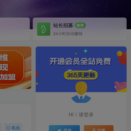
站长招募
推荐
24小时自动赚钱
HI！请登录
私信
登录
注册