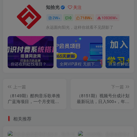
知拾光
关注
2W+
0
718W+
10936W+
永远面向阳光，这样你就看不见阴影了
你还在到处找项目？还在当韭菜？我靠卖项目一个月收入5万+，曾经我也是个失败者。
全网VIP课程 无损下载~
上一篇
下一篇
（8149期）酷狗音乐歌单推
（8151期）视频号分成计划
广蓝海项目，一个月变现
最新玩法，日入500+，年末
2w，新手也能轻松躺赚！
最后的冲刺
相关推荐