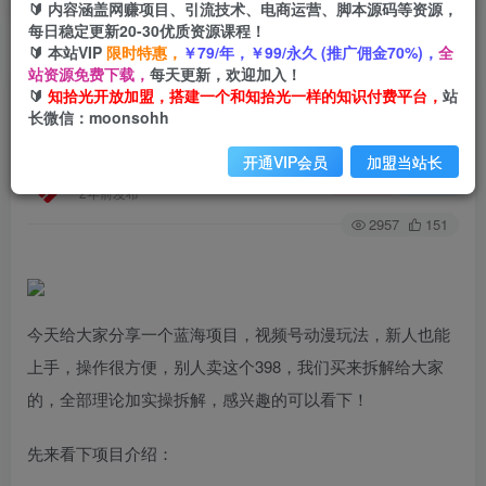
🔰 内容涵盖网赚项目、引流技术、电商运营、脚本源码等资源，
每日稳定更新20-30优质资源课程！
🔰 本站VIP
限时特惠，
￥79/年，￥99/永久 (推广佣金70%)，
全
首页
创业课程
会员专属
正文
站资源免费下载，
每天更新，欢迎加入！
🔰
知拾光开放加盟，搭建一个和知拾光一样的知识付费平台，
站
（8150期）视频号情感动漫治愈变现项目分享
长微信：moonsohh
课，一条龙玩法分享给你（教程+素材）
开通VIP会员
加盟当站长
知拾光
关注
私信
2年前发布
2957
151
今天给大家分享一个蓝海项目，视频号动漫玩法，新人也能
上手，操作很方便，别人卖这个398，我们买来拆解给大家
的，全部理论加实操拆解，感兴趣的可以看下！
先来看下项目介绍：