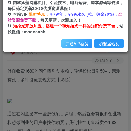
🔰 内容涵盖网赚项目、引流技术、电商运营、脚本源码等资源，
每日稳定更新20-30优质资源课程！
🔰 本站VIP
限时特惠，
￥79/年，￥99/永久 (推广佣金70%)，
全
首页
创业课程
会员免费
正文
站资源免费下载，
每天更新，欢迎加入！
🔰
知拾光开放加盟，搭建一个和知拾光一样的知识付费平台，
站
外面收费1680的闲鱼吸引创业粉，轻轻松松日引
长微信：moonsohh
50+，亲测有效，多种引流变现方式【揭秘】
开通VIP会员
加盟当站长
知拾光
关注
私信
2年前发布
1812
191
外面收费1680的闲鱼吸引创业粉，轻轻松松日引50+，亲测
有效，多种引流变现方式【揭秘】
通过在闲鱼发布一些赚钱项目课程，然后就会有很多创业粉
和想做副业的用户来找你购买，我们挂在闲鱼就卖个1.88-
9.9，可以赚一点也能把这些用户吸引到私域。