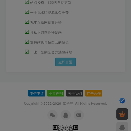
☑
站点授权，365天自动更新
☑
一手无水印资源永久免费
☑
九年互联网创业经验
☑
可私下咨询各种疑惑
☑
支持站长再招自己的站长
☑
一比一复制全套方法包落地
立即开通
友链申请
-
免责声明
-
关于我们
-
广告合作
-
Copyright © 2022-2026
知拾光
All Rights Reserved.