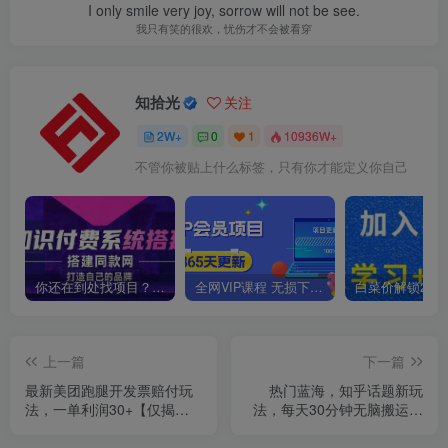
I only smile very joy, sorrow will not be see.
我只有笑的很欢，忧伤才不会被看穿
知拾光
关注
2W+
0
1
10936W+
不管你被贴上什么标签，只有你才能定义你自己
你还在到处找项目？还在当韭菜？我靠卖项目一个月收入5万+，曾经我也是个失败者。
全网VIP课程 无损下载~
上一篇
下一篇
最新美团跑腿开发票赔付玩
热门蓝海，知乎话题新玩
法，一单利润30+【仅揭
法，每天30分钟无脑搬运，
秘】
轻松日入500+【揭秘】