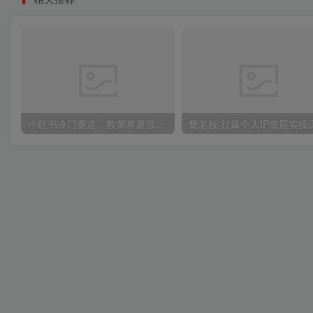
小红书冷门赛道，教师寒暑假项目，多种连环套的变现方式，还能矩阵操作放大收益【揭秘】