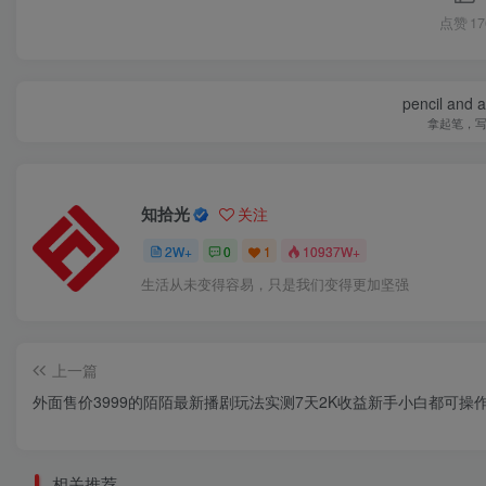
点赞
17
pencil and 
拿起笔，
知拾光
关注
2W+
0
1
10937W+
生活从未变得容易，只是我们变得更加坚强
上一篇
外面售价3999的陌陌最新播剧玩法实测7天2K收益新手小白都可操
相关推荐