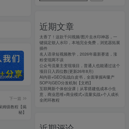
近期文章
太香了！这款千问视频/图片去水印神器，一
键搞定烦人水印，本地完全免费，浏览器拓展
插件
名人语录短视频教学，2026年最新赛道，涨
粉变现两不误
公众号流量主变现项目，普通人也能通过这个
项目日入四位数(更新26年8月)
AI内容+GEO实战白皮书，全面掌握AI量产
白菜价解锁20000+N个赚钱机会，加入知拾光会员，全站资源免费学习。
加盟知拾光，搭建同款项目资源站，实现日入2000+
【站长运营资料】无水印课程资源
SOP与GEO分发机制【文档】
互联网新个体创业课｜从零搭建低成本小生
意，商业思维+商业模式+流量实战+个人成长
下一篇
全闭环教程
保姆级教程【揭
秘】
近期评论