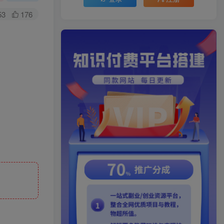
53
176