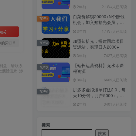
2年前
2.1W+人已阅读
白菜价解锁20000+N个赚钱
TOP3
机会，加入知拾光会员，全
站资源免费学习。
3年前
1.1W+人已阅读
购买
加盟知拾光，搭建同款项目
存购买订单
TOP4
资源站，实现日入2000+
3年前
7427人已阅读
【站长运营资料】无水印课
利益，请联系
TOP5
上删除退出 涉
程资源
3年前
6669人已阅读
拼多多虚拟爆单打法2.0，每
TOP6
天10分钟，月产5000+，从0
到1赚收益教程
2年前
3401人已阅读
搜索
搜索