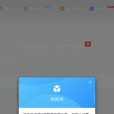
NEW
免费
网站首页
创业课程
热门项目
VIP会员
网创网赚 ∞ 稳定更新
网创资源&实战项目&365天稳定更新 站长微信：moonsohh
引流
挂机
抖音
快手
小红书
无人直播
知拾光