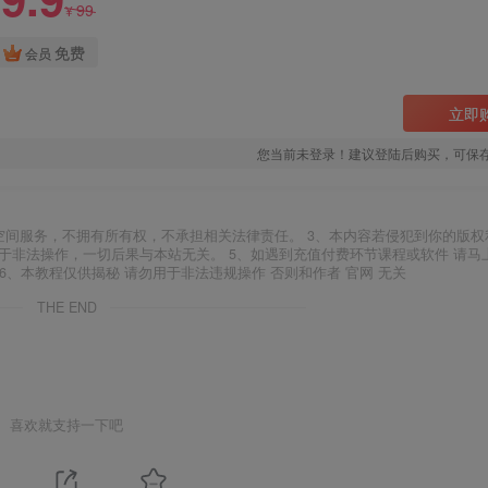
99
¥
免费
会员
立即
您当前未登录！建议登陆后购买，可保
空间服务，不拥有所有权，不承担相关法律责任。 3、本内容若侵犯到你的版权
于非法操作，一切后果与本站无关。 5、如遇到充值付费环节课程或软件 请马
6、本教程仅供揭秘 请勿用于非法违规操作 否则和作者 官网 无关
THE END
喜欢就支持一下吧