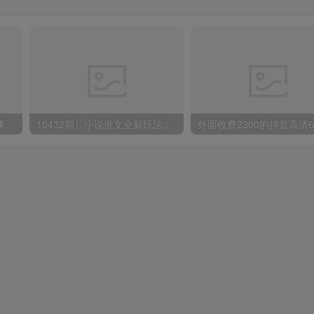
蟹老板·打爆个人IP底层实操课，教你成熟专业的打造IP技能，全方位带你做成一个能商业化IP
10432期）小说推文全新玩法，5分钟一条原创视频，结合中视频bilibili赚多份收益