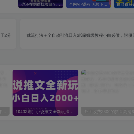
你还在到处找项目？还在当韭菜？我靠卖项目一个月收入5万+，曾经我也是个失败者。
全网VIP课程 无损下载~
于2分
截流打法＋全自动引流日入2K保姆级教程小白必做，附项
蟹老板·打爆个人IP底层实操课，教你成熟专业的打造IP技能，全方位带你做成一个能商业化IP
10432期）小说推文全新玩法，5分钟一条原创视频，结合中视频bilibili赚多份收益