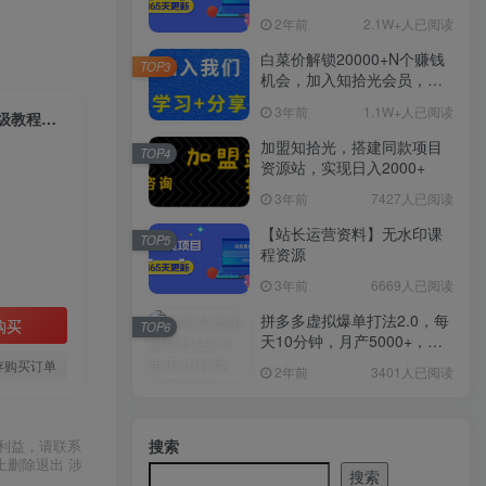
2年前
2.1W+人已阅读
白菜价解锁20000+N个赚钱
TOP3
机会，加入知拾光会员，全
站资源免费学习。
3年前
1.1W+人已阅读
旅游风景视频4大平台变现单20-50+，爆一个视频能接几十上百单6节保姆级教程让你轻松日入500+
加盟知拾光，搭建同款项目
TOP4
资源站，实现日入2000+
3年前
7427人已阅读
【站长运营资料】无水印课
TOP5
程资源
3年前
6669人已阅读
拼多多虚拟爆单打法2.0，每
购买
TOP6
天10分钟，月产5000+，从0
到1赚收益教程
存购买订单
2年前
3401人已阅读
搜索
利益，请联系
上删除退出 涉
搜索