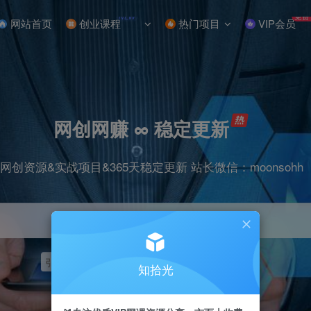
NEW
免费
网站首页
创业课程
热门项目
VIP会员
网创网赚 ∞ 稳定更新
网创资源&实战项目&365天稳定更新 站长微信：moonsohh
引流
挂机
抖音
快手
小红书
无人直播
知拾光