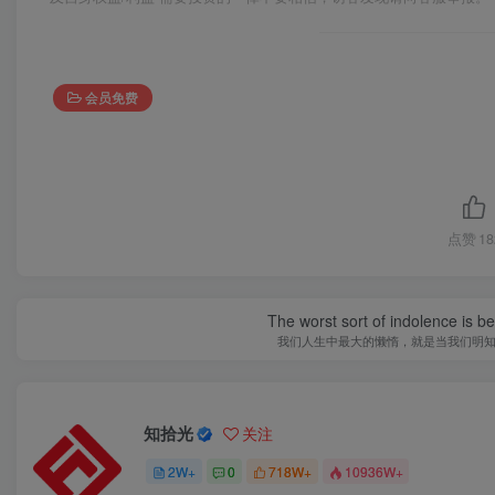
会员免费
点赞
18
The worst sort of indolence is be
我们人生中最大的懒惰，就是当我们明
知拾光
关注
2W+
0
718W+
10936W+