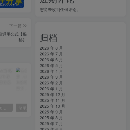
白菜价解锁20000+N个赚钱机会，加入知拾光会员，全站资源免费学习。
加盟知拾光，搭建同款项目资源站，实现日入2000+
【站长运营资料】无水印课程资源
您尚未收到任何评论。
下一篇
归档
目通用公式【揭
秘】
2026 年 8 月
2026 年 7 月
2026 年 6 月
2026 年 5 月
2026 年 4 月
2026 年 3 月
2026 年 2 月
2026 年 1 月
2025 年 12 月
2025 年 11 月
2025 年 10 月
外面收费2300的抖音高清60帧视频教程，保证你能学会如何制作视频（教程+插件）
玺承·电商企业玩转抖音电商系列课，6大维度，6位老师，线上揭秘抖音商家入局SOP
2025 年 9 月
2025 年 8 月
2025 年 7 月
2025 年 6 月