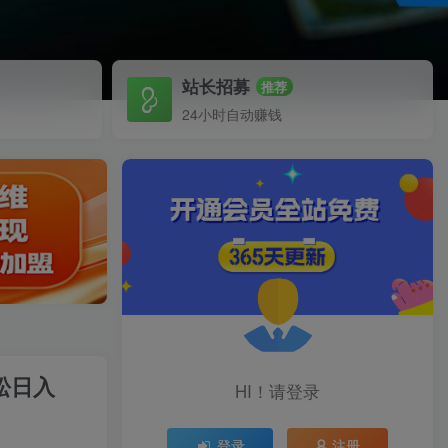
站长招募
推荐
24小时自动赚钱
松日入
HI！请登录
登录
注册