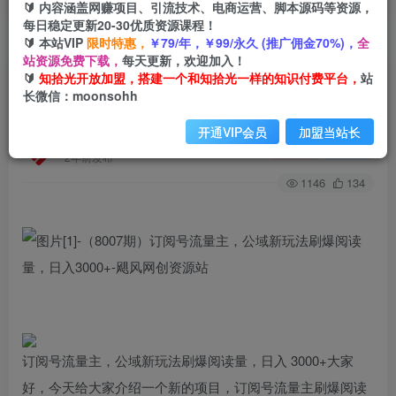
🔰 内容涵盖网赚项目、引流技术、电商运营、脚本源码等资源，
每日稳定更新20-30优质资源课程！
🔰 本站VIP
限时特惠，
￥79/年，￥99/永久 (推广佣金70%)，
全
首页
创业课程
会员专属
正文
站资源免费下载，
每天更新，欢迎加入！
🔰
知拾光开放加盟，搭建一个和知拾光一样的知识付费平台，
站
（8007期）订阅号流量主，公域新玩法刷爆阅读
长微信：moonsohh
量，日入3000+
开通VIP会员
加盟当站长
知拾光
关注
私信
2年前发布
1146
134
订阅号流量主，公域新玩法刷爆阅读量，日入 3000+大家
好，今天给大家介绍一个新的项目，订阅号流量主刷爆阅读