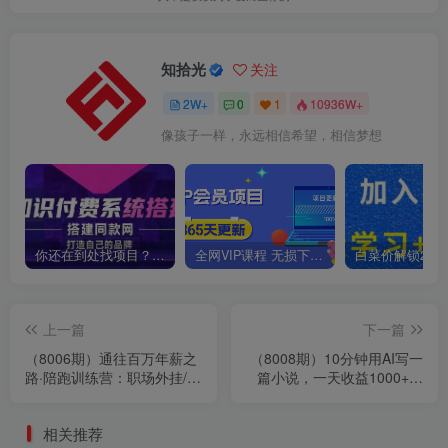
知拾光
关注
2W+
0
1
10936W+
像孩子一样，永远相信希望，相信梦想
你还在到处找项目？还在当韭菜？我靠卖项目一个月收入5万+，曾经我也是个失败者。
全网VIP课程 无损下载~
上一篇
下一篇
（8006期）通往百万年薪之
（8008期）10分钟用AI写一
路·陪跑训练营：职场外挂/年
篇小说，一天收益1000+，
薪百万技巧/职业规划定制/等
小白写小说保姆教程！
等
相关推荐