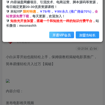
🔰 内容涵盖网赚项目、引流技术、电商运营、脚本源码等资源，
每日稳定更新20-30优质资源课程！
🔰 本站VIP
限时特惠，
￥79/年，￥99/永久 (推广佣金70%)，
全
首页
创业课程
会员免费
正文
站资源免费下载，
每天更新，欢迎加入！
🔰
知拾光开放加盟，搭建一个和知拾光一样的知识付费平台，
站
小白从零开始也能轻松上手，保姆级教程揭秘电影
长微信：moonsohh
票推广，简单易懂轻松月入过万【揭秘】
开通VIP会员
加盟当站长
知拾光
关注
私信
2年前发布
2134
94
小白从零开始也能轻松上手，保姆级教程揭秘电影票推广，
简单易懂轻松月入过万【揭秘】
内容介绍：
发布电影相关视频