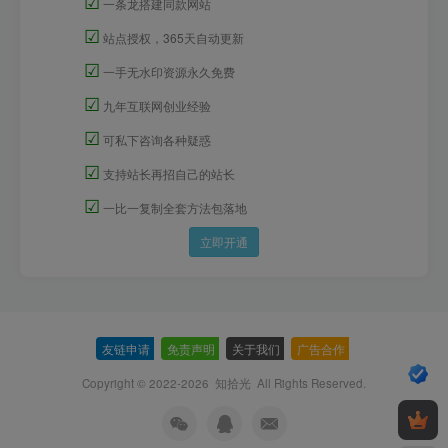
☑
一条龙搭建同款网站
☑
站点授权，365天自动更新
☑
一手无水印资源永久免费
☑
九年互联网创业经验
☑
可私下咨询各种疑惑
☑
支持站长再招自己的站长
☑
一比一复制全套方法包落地
立即开通
友链申请
-
免责声明
-
关于我们
-
广告合作
-
Copyright © 2022-2026
知拾光
All Rights Reserved.