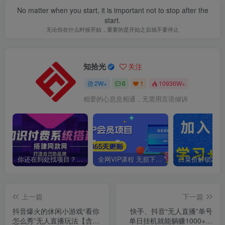
No matter when you start, it is important not to stop after the
start.
无论你在什么时候开始，重要的是开始之后就不要停止
知拾光
关注
2W+
0
1
10936W+
相爱的心息息相通，无需用言语倾诉
你还在到处找项目？还在当韭菜？我靠卖项目一个月收入5万+，曾经我也是个失败者。
全网VIP课程 无损下载~
上一篇
下一篇
抖音爆火的休闲小游戏“看你
快手、抖音“无人直播”单号
怎么秀”无人直播玩法【含全
单日挂机就能躺赚1000+，