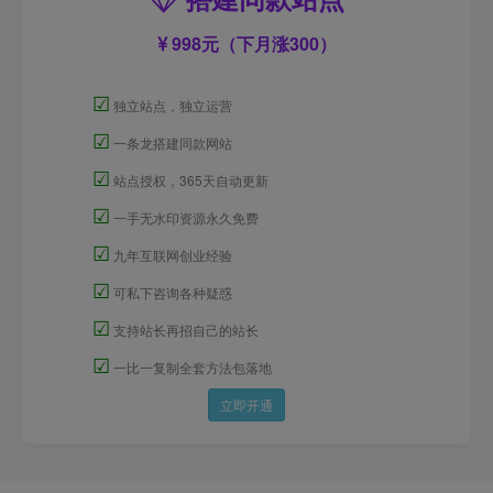
998元（下月涨300）
☑
独立站点，独立运营
☑
一条龙搭建同款网站
☑
站点授权，365天自动更新
☑
一手无水印资源永久免费
☑
九年互联网创业经验
☑
可私下咨询各种疑惑
☑
支持站长再招自己的站长
☑
一比一复制全套方法包落地
立即开通