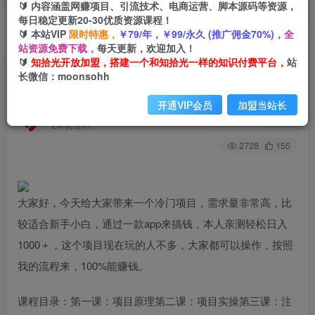
🔰 内容涵盖网赚项目、引流技术、电商运营、脚本源码等资源，
每日稳定更新20-30优质资源课程！
🔰 本站VIP
限时特惠，
￥79/年，￥99/永久 (推广佣金70%)，
全
首页
创业课程
会员专属
正文
站资源免费下载，
每天更新，欢迎加入！
🔰
知拾光开放加盟，搭建一个和知拾光一样的知识付费平台，
站
（7982期）冷门项目靠一款软件，暴力掘金日入
长微信：moonsohh
1000＋，小白轻松上手
开通VIP会员
加盟当站长
知拾光
关注
私信
2年前发布
2728
155
大家好，今天给大家带来一个冷门项目，需求量非常高，比
较适合新手小白，通过一款app来搞钱，本人亲测轻松日入
1000＋，这个项目现在玩的人不多，大家都可以操作，按照
我的流程来，100%能赚钱。
课程目录：第一课：项目原理第二课：项目实操第三课：注