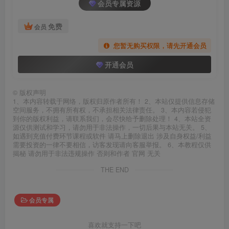
会员专属资源
免费
会员
您暂无购买权限，请先开通会员
开通会员
©
版权声明
1、本内容转载于网络，版权归原作者所有！ 2、本站仅提供信息存储
空间服务，不拥有所有权，不承担相关法律责任。 3、本内容若侵犯
到你的版权利益，请联系我们，会尽快给予删除处理！ 4、本站全资
源仅供测试和学习，请勿用于非法操作，一切后果与本站无关。 5、
如遇到充值付费环节课程或软件 请马上删除退出 涉及自身权益/利益
需要投资的一律不要相信，访客发现请向客服举报。 6、本教程仅供
揭秘 请勿用于非法违规操作 否则和作者 官网 无关
THE END
会员专属
喜欢就支持一下吧