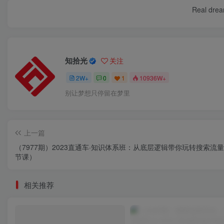
Real dream
知拾光
关注
2W+
0
1
10936W+
别让梦想只停留在梦里
上一篇
（7977期）2023直通车·知识体系班：从底层逻辑带你玩转搜索流量
节课）
相关推荐