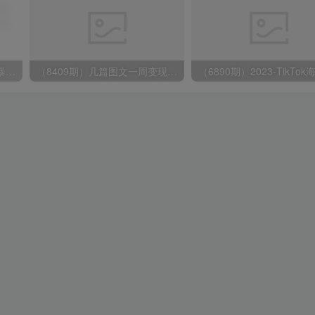
（9420期）最新短剧玩法，暴力变现日入1000+私域零成本操作，全程干货（附1400G短剧）
（8409期）几篇图文一周变现1500＋，深度拆解面试掘金项目，小白轻松上手