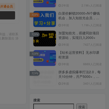
2年前
2.1W+人已阅读
先开通会员
白菜价解锁20000+N个赚钱
TOP3
机会，加入知拾光会员，全
站资源免费学习。
3年前
1.1W+人已阅读
加盟知拾光，搭建同款项目
利益，请联系
TOP4
资源站，实现日入2000+
上删除退出 涉
3年前
7427人已阅读
【站长运营资料】无水印课
TOP5
程资源
3年前
6669人已阅读
拼多多虚拟爆单打法2.0，每
TOP6
天10分钟，月产5000+，从0
到1赚收益教程
2年前
3401人已阅读
搜索
搜索