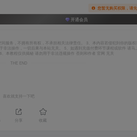
您暂无购买权限，请
开通会员
空间服务，不拥有所有权，不承担相关法律责任。 3、本内容若侵犯到你的版权
于非法操作，一切后果与本站无关。 5、如遇到充值付费环节课程或软件 请马
6、本教程仅供揭秘 请勿用于非法违规操作 否则和作者 官网 无关
THE END
喜欢就支持一下吧
4
分享
收藏