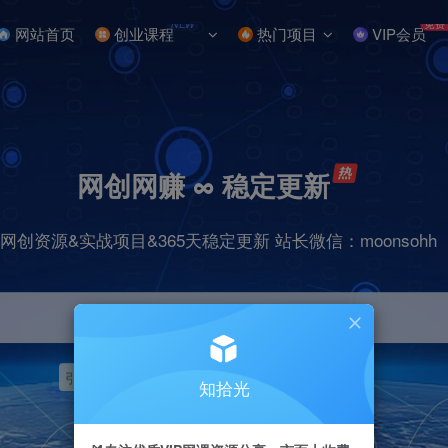
NEW
免费
网站首页
创业课程
热门项目
VIP会员
网创网赚 ∞ 稳定更新
网创资源&实战项目&365天稳定更新 站长微信：moonsohh
引流
挂机
抖音
快手
小红书
无人直播
知拾光