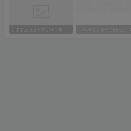
拼多多虚拟爆单打法2.0，每天10分钟，月产5000+，从0到1赚收益教程