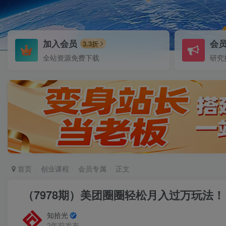
加入会员
会
3.3折
全站资源免费下载
研究
首页
创业课程
会员专属
正文
（7978期）美团圈圈轻松月入过万玩法！
知拾光
2年前发布