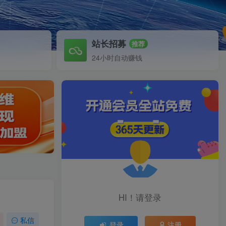
站长招募
推荐
24小时自动赚钱
HI！请登录
私信
登录
注册