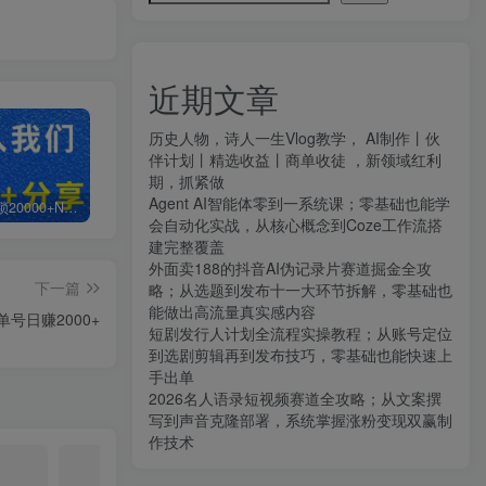
近期文章
历史人物，诗人一生Vlog教学， AI制作丨伙
伴计划丨精选收益丨商单收徒 ，新领域红利
期，抓紧做
Agent AI智能体零到一系统课；零基础也能学
白菜价解锁20000+N个赚钱机会，加入知拾光会员，全站资源免费学习。
加盟知拾光，搭建同款项目资源站，实现日入2000+
【站长运营资料】无水印课程资源
会自动化实战，从核心概念到Coze工作流搭
建完整覆盖
外面卖188的抖音AI伪记录片赛道掘金全攻
下一篇
略；从选题到发布十一大环节拆解，零基础也
能做出高流量真实感内容
号日赚2000+
短剧发行人计划全流程实操教程；从账号定位
到选剧剪辑再到发布技巧，零基础也能快速上
手出单
2026名人语录短视频赛道全攻略；从文案撰
写到声音克隆部署，系统掌握涨粉变现双赢制
作技术