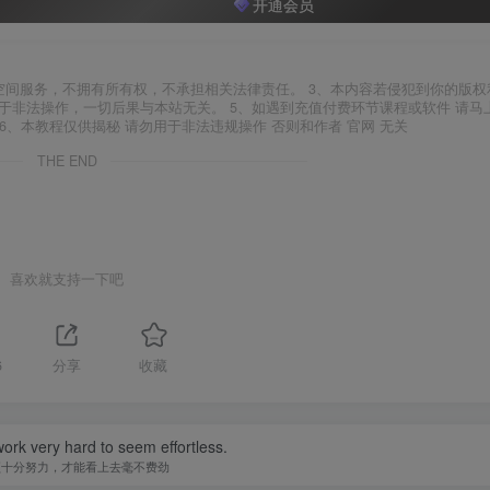
开通会员
空间服务，不拥有所有权，不承担相关法律责任。 3、本内容若侵犯到你的版权
于非法操作，一切后果与本站无关。 5、如遇到充值付费环节课程或软件 请马
6、本教程仅供揭秘 请勿用于非法违规操作 否则和作者 官网 无关
THE END
喜欢就支持一下吧
6
分享
收藏
ork very hard to seem effortless.
须十分努力，才能看上去毫不费劲