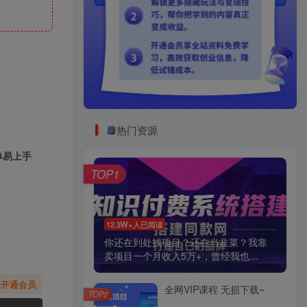
热门资源
单易上手
TOP1
12.3W+人已阅读
你还在到处找项目？还在当韭菜？我靠
卖项目一个月收入5万+，曾经我也...
先开通会员
全网VIP课程 无损下载~
TOP2