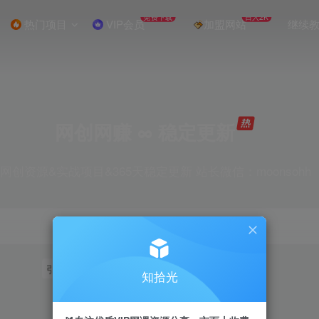
免费下载
日入2K
热门项目
VIP会员
加盟网站
继续
网创网赚 ∞ 稳定更新
网创资源&实战项目&365天稳定更新 站长微信：moonsohh
引流
挂机
抖音
快手
小红书
无人直播
知拾光