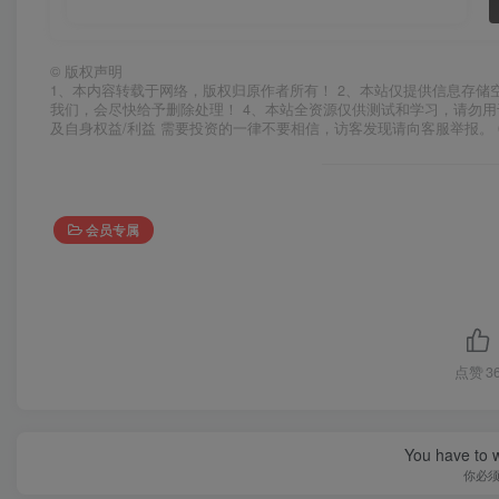
©
版权声明
1、本内容转载于网络，版权归原作者所有！ 2、本站仅提供信息存储
我们，会尽快给予删除处理！ 4、本站全资源仅供测试和学习，请勿用
及自身权益/利益 需要投资的一律不要相信，访客发现请向客服举报。 
会员专属
点赞
3
You have to w
你必