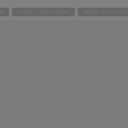
（9420期）最新短剧玩法，暴力变现日入1000+私域零成本操作，全程干货（附1400G短剧）
（8409期）几篇图文一周变现1500＋，深度拆解面试掘金项目，小白轻松上手