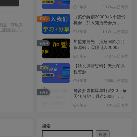
2年前
2.1W+人已阅读
白菜价解锁20000+N个赚钱
TOP3
机会，加入知拾光会员，全
利益，请联系
站资源免费学习。
上删除退出 涉
3年前
1.1W+人已阅读
加盟知拾光，搭建同款项目
TOP4
资源站，实现日入2000+
3年前
7427人已阅读
【站长运营资料】无水印课
TOP5
程资源
3年前
6669人已阅读
拼多多虚拟爆单打法2.0，每
TOP6
天10分钟，月产5000+，从0
到1赚收益教程
2年前
3401人已阅读
搜索
搜索