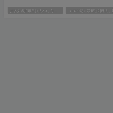
拼多多虚拟爆单打法2.0，每天10分钟，月产5000+，从0到1赚收益教程