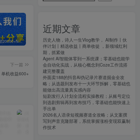
近期文章
历史人物，诗人一生Vlog教学， AI制作丨伙
白菜价解锁20000+N个赚钱机会，加入知拾光会员，全站资源免费学习。
加盟知拾光，搭建同款项目资源站，实现日入2000+
【站长运营资料】无水印课程资源
伴计划丨精选收益丨商单收徒 ，新领域红利
期，抓紧做
Agent AI智能体零到一系统课；零基础也能学
下一篇
会自动化实战，从核心概念到Coze工作流搭
建完整覆盖
单机收益600+
外面卖188的抖音AI伪记录片赛道掘金全攻
略；从选题到发布十一大环节拆解，零基础也
能做出高流量真实感内容
短剧发行人计划全流程实操教程；从账号定位
到选剧剪辑再到发布技巧，零基础也能快速上
手出单
2026名人语录短视频赛道全攻略；从文案撰
写到声音克隆部署，系统掌握涨粉变现双赢制
作技术