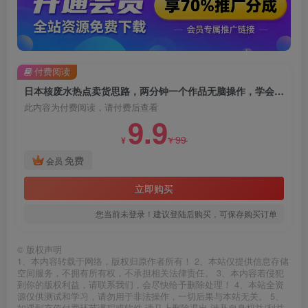
付费阅读
日本核废水热点卖货思路，两分钟一个作品无脑操作，学会思路轻松月入2w+【揭秘】
此内容为付费阅读，请付费后查看
9.9
99
¥
¥
免费
会员
立即购买
您当前未登录！建议登陆后购买，可保存购买订单
©
版权声明
1、本内容转载于网络，版权归原作者所有！ 2、本站仅提供信息存储
空间服务，不拥有所有权，不承担相关法律责任。 3、本内容若侵犯
到你的版权利益，请联系我们，会尽快给予删除处理！ 4、本站全资
源仅供测试和学习，请勿用于非法操作，一切后果与本站无关。 5、
如遇到充值付费环节课程或软件 请马上删除退出 涉及自身权益/利益