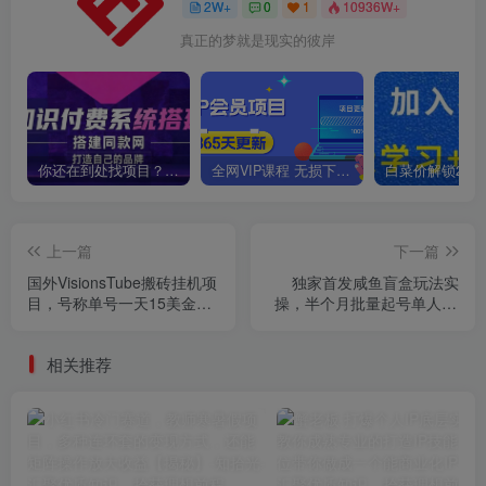
2W+
0
1
10936W+
真正的梦就是现实的彼岸
你还在到处找项目？还在当韭菜？我靠卖项目一个月收入5万+，曾经我也是个失败者。
全网VIP课程 无损下载~
上一篇
下一篇
国外VisionsTube搬砖挂机项
独家首发咸鱼盲盒玩法实
目，号称单号一天15美金
操，半个月批量起号单人15
【详细玩法教程】【仅揭
万收益【揭秘】
秘】
相关推荐