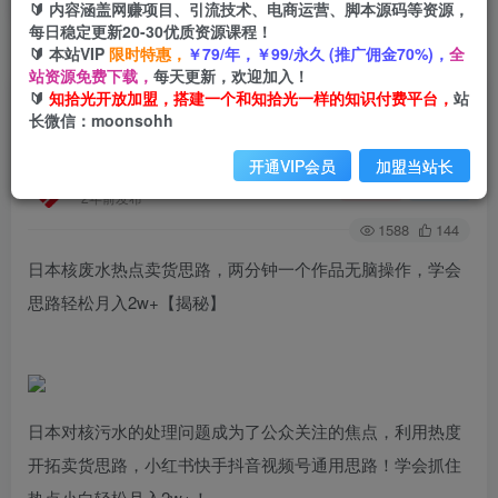
🔰 内容涵盖网赚项目、引流技术、电商运营、脚本源码等资源，
每日稳定更新20-30优质资源课程！
🔰 本站VIP
限时特惠，
￥79/年，￥99/永久 (推广佣金70%)，
全
首页
创业课程
会员免费
正文
站资源免费下载，
每天更新，欢迎加入！
🔰
知拾光开放加盟，搭建一个和知拾光一样的知识付费平台，
站
日本核废水热点卖货思路，两分钟一个作品无脑操
长微信：moonsohh
作，学会思路轻松月入2w+【揭秘】
开通VIP会员
加盟当站长
知拾光
关注
私信
2年前发布
1588
144
日本核废水热点卖货思路，两分钟一个作品无脑操作，学会
思路轻松月入2w+【揭秘】
日本对核污水的处理问题成为了公众关注的焦点，利用热度
开拓卖货思路，小红书快手抖音视频号通用思路！学会抓住
热点小白轻松月入2w+！