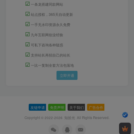
☑
一条龙搭建同款网站
☑
站点授权，365天自动更新
☑
一手无水印资源永久免费
☑
九年互联网创业经验
☑
可私下咨询各种疑惑
☑
支持站长再招自己的站长
☑
一比一复制全套方法包落地
立即开通
友链申请
-
免责声明
-
关于我们
-
广告合作
-
Copyright © 2022-2026
知拾光
All Rights Reserved.