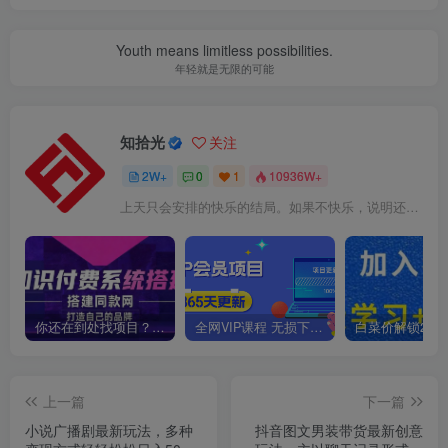
Youth means limitless possibilities.
年轻就是无限的可能
知拾光
关注
2W+
0
1
10936W+
上天只会安排的快乐的结局。如果不快乐，说明还不是最后结局
你还在到处找项目？还在当韭菜？我靠卖项目一个月收入5万+，曾经我也是个失败者。
全网VIP课程 无损下载~
上一篇
下一篇
小说广播剧最新玩法，多种
抖音图文男装带货最新创意