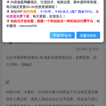
🔰 内容涵盖网赚项目、引流技术、电商运营、脚本源码等资源，
每日稳定更新20-30优质资源课程！
🔰 本站VIP
限时特惠，
￥79/年，￥99/永久 (推广佣金70%)，
全
首页
创业课程
会员免费
正文
站资源免费下载，
每天更新，欢迎加入！
🔰
知拾光开放加盟，搭建一个和知拾光一样的知识付费平台，
站
公众号霸屏截流项目+私域多渠道变现玩法，全网
长微信：moonsohh
首发，日入1000+【揭秘】
开通VIP会员
加盟当站长
知拾光
关注
私信
2年前发布
1444
213
公众号霸屏截流项目+私域多渠道变现玩法，全网首发，日
入1000+【揭秘】
内容介绍：大家好，今天给大家介绍的这个方法肯定是全网
没有人教过的，很多人现在在玩公众号流量，但是这只是公
众号最基本玩法，今天把这套多渠道变现的方法告诉大家，