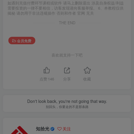
如遇到充值付费环节课程或软件 请马上删除退出 涉及自身权益/利益
需要投资的一律不要相信，访客发现请向客服举报。 6、本教程仅供
揭秘 请勿用于非法违规操作 否则和作者 官网 无关
THE END
会员免费
喜欢就支持一下吧
点赞
146
分享
收藏
Don't look back, you're not going that way.
别回头，你要走的不是那条路
知拾光
关注