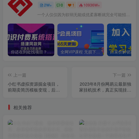
2W+
0
1
10936W+
一个人仅仅因为软弱无能或优柔寡断就完全可能招致痛苦
你还在到处找项目？还在当韭菜？我靠卖项目一个月收入5万+，曾经我也是个失败者。
全网VIP课程 无损下载~
上一篇
下一篇
小红书虚拟资源掘金项目，
2023年8月份网易云最新独
前期卖简历模板变现，后期
家挂机技术，真正实现挂机
私域个人IP变现，日入300，
月入5000【揭秘】
长期稳定【揭秘】
相关推荐