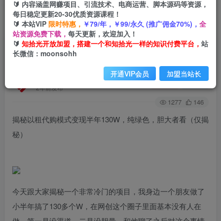
🔰 内容涵盖网赚项目、引流技术、电商运营、脚本源码等资源，
每日稳定更新20-30优质资源课程！
🔰 本站VIP
限时特惠，
￥79/年，￥99/永久 (推广佣金70%)，
全
首页
创业课程
会员免费
正文
站资源免费下载，
每天更新，欢迎加入！
🔰
知拾光开放加盟，搭建一个和知拾光一样的知识付费平台，
站
揭秘以租代购模式变现半年130W，纯绿色，胆大
长微信：moonsohh
者看（仅揭秘）
开通VIP会员
加盟当站长
知拾光
关注
私信
2年前发布
1277
146
揭秘以租代购模式变现半年130W，纯绿色，胆大者看（仅揭
秘）
今天跟大家揭秘一个非常冷门的项目，我身边一个朋友做了
小半年搞了130多个W，在网创这个圈子里面基本没有人在
做，第一是没渠道，二是没胆量。和他聊了之后对这个事情