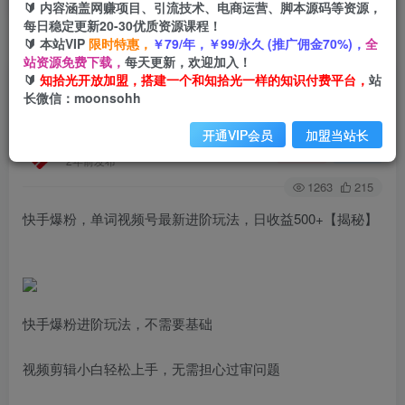
🔰 内容涵盖网赚项目、引流技术、电商运营、脚本源码等资源，
每日稳定更新20-30优质资源课程！
🔰 本站VIP
限时特惠，
￥79/年，￥99/永久 (推广佣金70%)，
全
首页
创业课程
会员免费
正文
站资源免费下载，
每天更新，欢迎加入！
🔰
知拾光开放加盟，搭建一个和知拾光一样的知识付费平台，
站
快手爆粉，单词视频号最新进阶玩法，日收益
长微信：moonsohh
500+【揭秘】
开通VIP会员
加盟当站长
知拾光
关注
私信
2年前发布
1263
215
快手爆粉，单词视频号最新进阶玩法，日收益500+【揭秘】
快手爆粉进阶玩法，不需要基础
视频剪辑小白轻松上手，无需担心过审问题