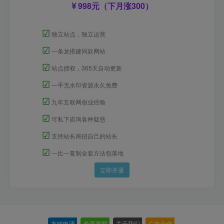
998元（下月涨300）
☑
独立站点，独立运营
☑
一条龙搭建同款网站
☑
站点授权，365天自动更新
☑
一手无水印资源永久免费
☑
九年互联网创业经验
☑
可私下咨询各种疑惑
☑
支持站长再招自己的站长
☑
一比一复制全套方法包落地
立即开通
友链申请
-
免责声明
-
关于我们
-
广告合作
-