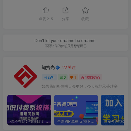
点赞
215
分享
收藏
Don’t let your dreams be dreams.
不要让你的梦想只是想想而已
知拾光
关注
2W+
0
1
10936W+
如果我们相信明天会更好，今天就能承受艰辛
你还在到处找项目？还在当韭菜？我靠卖项目一个月收入5万+，曾经我也是个失败者。
全网VIP课程 无损下载~