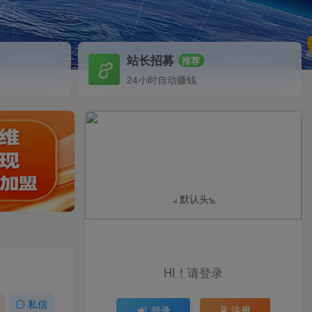
站长招募
推荐
24小时自动赚钱
HI！请登录
私信
登录
注册