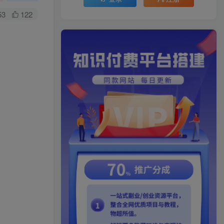
53
122