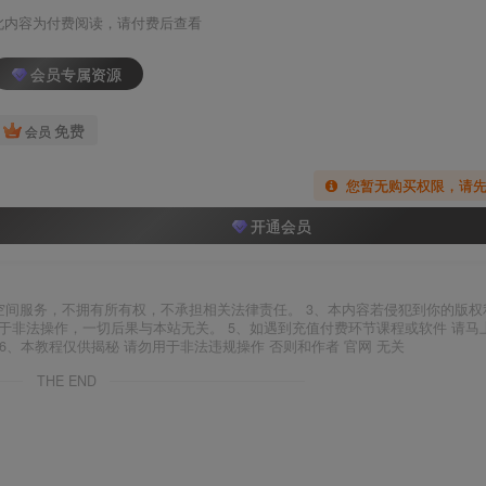
此内容为付费阅读，请付费后查看
会员专属资源
免费
会员
您暂无购买权限，请
开通会员
空间服务，不拥有所有权，不承担相关法律责任。 3、本内容若侵犯到你的版权
于非法操作，一切后果与本站无关。 5、如遇到充值付费环节课程或软件 请马
6、本教程仅供揭秘 请勿用于非法违规操作 否则和作者 官网 无关
THE END