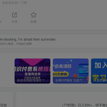
喜欢就支持一下吧
2
分享
收藏
le blocking, I'm afraid their surrender.
不怕万人阻挡，只怕自己投降
你还在到处找项目？还在当韭菜？我靠卖项目一个月收入5万+，曾经我也是个失败者。
全网VIP课程 无损下载~
0倍效
（7785期）日入300+，快手