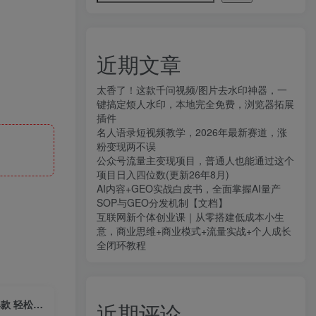
近期文章
太香了！这款千问视频/图片去水印神器，一
键搞定烦人水印，本地完全免费，浏览器拓展
插件
名人语录短视频教学，2026年最新赛道，涨
粉变现两不误
公众号流量主变现项目，普通人也能通过这个
项目日入四位数(更新26年8月)
AI内容+GEO实战白皮书，全面掌握AI量产
SOP与GEO分发机制【文档】
互联网新个体创业课｜从零搭建低成本小生
意，商业思维+商业模式+流量实战+个人成长
全闭环教程
（7784期）0基础学做视频号：揭秘全域 低成本做流量 核心方法 快速出爆款 轻松变现
近期评论