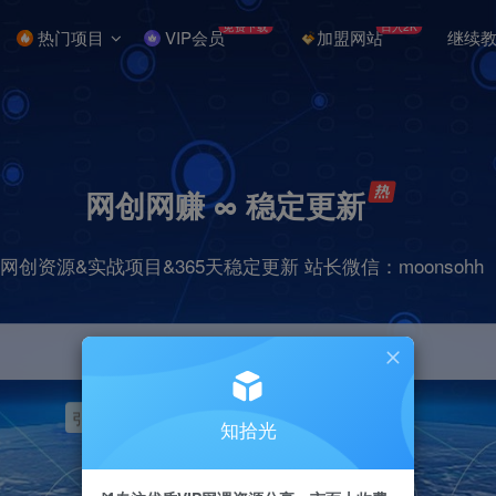
免费下载
日入2K
热门项目
VIP会员
加盟网站
继续
网创网赚 ∞ 稳定更新
网创资源&实战项目&365天稳定更新 站长微信：moonsohh
引流
挂机
抖音
快手
小红书
无人直播
知拾光