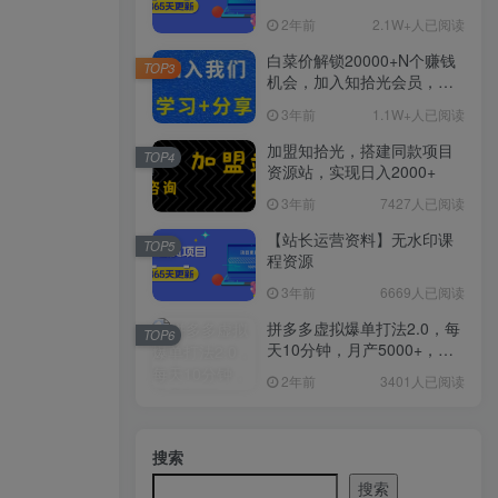
2年前
2.1W+人已阅读
白菜价解锁20000+N个赚钱
TOP3
机会，加入知拾光会员，全
站资源免费学习。
3年前
1.1W+人已阅读
加盟知拾光，搭建同款项目
TOP4
资源站，实现日入2000+
3年前
7427人已阅读
【站长运营资料】无水印课
TOP5
程资源
3年前
6669人已阅读
拼多多虚拟爆单打法2.0，每
TOP6
天10分钟，月产5000+，从0
到1赚收益教程
2年前
3401人已阅读
搜索
搜索