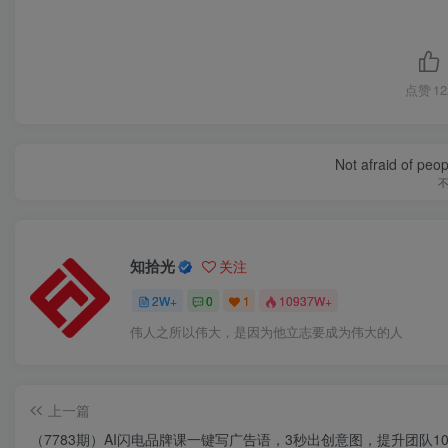
点赞
12
Not afraid of peop
知拾光
关注
2W+
0
1
10937W+
伟人之所以伟大，是因为他立志要成为伟大的人
上一篇
（7783期）AI闪电品牌课一键写广告语，3秒出创意图，提升团队1