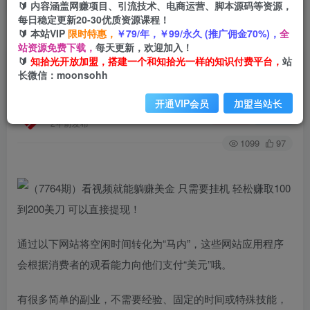
🔰 内容涵盖网赚项目、引流技术、电商运营、脚本源码等资源，
每日稳定更新20-30优质资源课程！
🔰 本站VIP
限时特惠，
￥79/年，￥99/永久 (推广佣金70%)，
全
首页
创业课程
会员专属
正文
站资源免费下载，
每天更新，欢迎加入！
🔰
知拾光开放加盟，搭建一个和知拾光一样的知识付费平台，
站
（7764期）看视频就能躺赚美金 只需要挂机 轻松
长微信：moonsohh
赚取100到200美刀 可以直接提现！
开通VIP会员
加盟当站长
知拾光
关注
私信
2年前发布
1099
97
通过以下网站将空闲时间转化为“马内”，这些网站应用程序
会根据消费者的观看能力向他们支付“美元”哦。
有很多简单的副业，不需要经验、固定的时间或特殊技能，