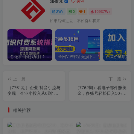
知拾光
关注
2W+
0
1
10937W+
如果后悔过去，不如奋斗将来
你还在到处找项目？还在当韭菜？我靠卖项目一个月收入5万+，曾经我也是个失败者。
全网VIP课程 无损下载~
上一篇
下一篇
（7761期）企业-抖音引流与
（7762期）看电子邮件赚美
变现：企业小投入从0到1玩
金，多账号轻松日入50+美
转短视频 各行业知视频变现
金
实战
相关推荐