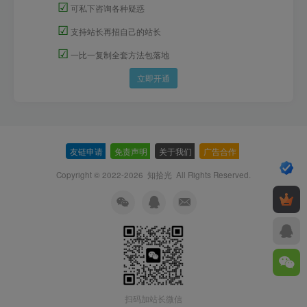
☑
可私下咨询各种疑惑
☑
支持站长再招自己的站长
☑
一比一复制全套方法包落地
立即开通
友链申请
-
免责声明
-
关于我们
-
广告合作
-
Copyright © 2022-2026
知拾光
All Rights Reserved.
扫码加站长微信