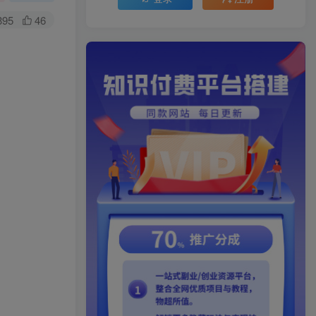
395
46