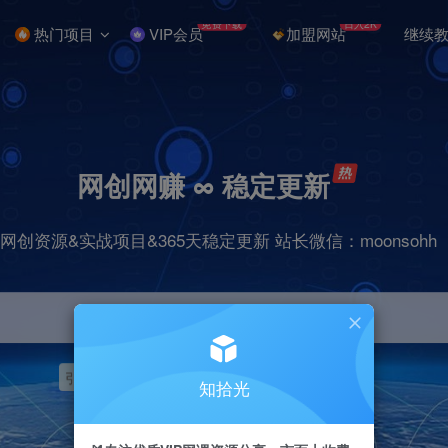
免费下载
日入2K
热门项目
VIP会员
加盟网站
继续
网创网赚 ∞ 稳定更新
网创资源&实战项目&365天稳定更新 站长微信：moonsohh
引流
挂机
抖音
快手
小红书
无人直播
知拾光