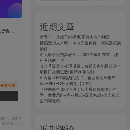
近期文章
（7706期）同城生活线下分享会，本地生活商家运营策略 底层逻辑 直播人货场 私域运营
太香了！这款千问视频/图片去水印神器，一
键搞定烦人水印，本地完全免费，浏览器拓展
插件
名人语录短视频教学，2026年最新赛道，涨
粉变现两不误
公众号流量主变现项目，普通人也能通过这个
项目日入四位数(更新26年8月)
AI内容+GEO实战白皮书，全面掌握AI量产
SOP与GEO分发机制【文档】
先开通会员
互联网新个体创业课｜从零搭建低成本小生
意，商业思维+商业模式+流量实战+个人成长
全闭环教程
利益，请联系
上删除退出 涉
近期评论