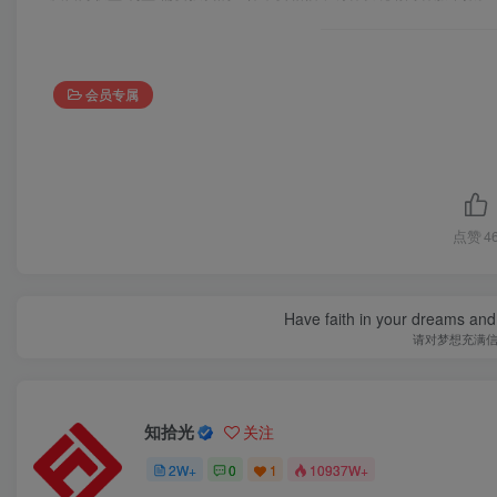
会员专属
点赞
4
Have faith in your dreams and
请对梦想充满
知拾光
关注
2W+
0
1
10937W+