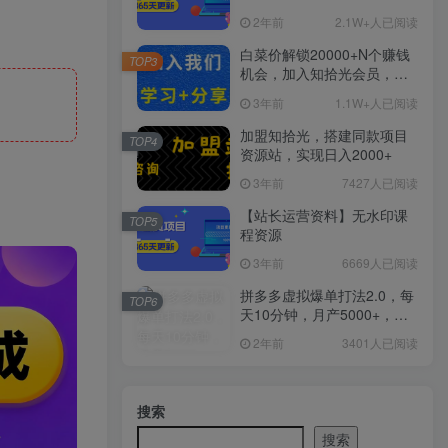
2年前
2.1W+人已阅读
白菜价解锁20000+N个赚钱
TOP3
机会，加入知拾光会员，全
站资源免费学习。
3年前
1.1W+人已阅读
加盟知拾光，搭建同款项目
TOP4
资源站，实现日入2000+
3年前
7427人已阅读
【站长运营资料】无水印课
TOP5
程资源
3年前
6669人已阅读
拼多多虚拟爆单打法2.0，每
TOP6
天10分钟，月产5000+，从0
到1赚收益教程
2年前
3401人已阅读
搜索
搜索