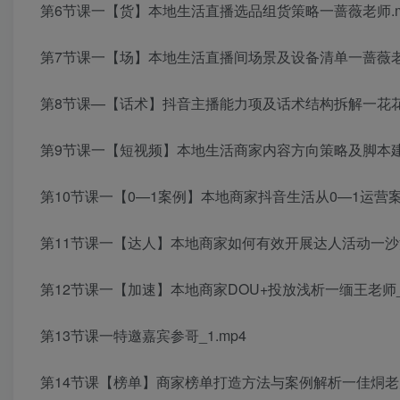
第6节课一【货】本地生活直播选品组货策略一蔷薇老师.m
第7节课一【场】本地生活直播间场景及设备清单一蔷薇老师
第8节课—【话术】抖音主播能力项及话术结构拆解一花花老
第9节课一【短视频】本地生活商家内容方向策略及脚本建议
第10节课一【0—1案例】本地商家抖音生活从0—1运营案
第11节课一【达人】本地商家如何有效开展达人活动一沙渔
第12节课一【加速】本地商家DOU+投放浅析一缅王老师_1
第13节课一特邀嘉宾参哥_1.mp4
第14节课【榜单】商家榜单打造方法与案例解析一佳烔老师