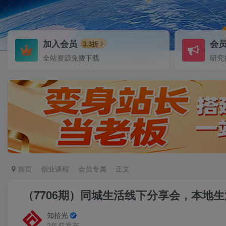
加入会员
会
3.3折
全站资源免费下载
研究
首页
创业课程
会员专属
正文
（7706期）同城生活线下分享会，本地生
知拾光
2年前发布