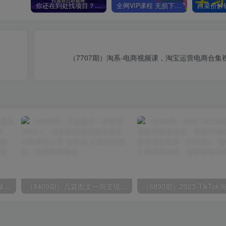
你还在到处找项目？还在当韭菜？我靠卖项目一个月收入5万+，曾经我也是个失败者。
全网VIP课程 无损下载~
（7707期）淘系-电商视频课，淘宝运营电商合集
（9420期）最新短剧玩法，暴力变现日入1000+私域零成本操作，全程干货（附1400G短剧）
（8409期）几篇图文一周变现1500＋，深度拆解面试掘金项目，小白轻松上手