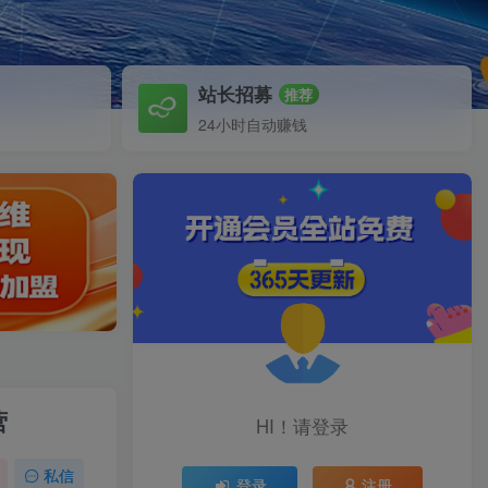
站长招募
推荐
24小时自动赚钱
营
HI！请登录
私信
登录
注册