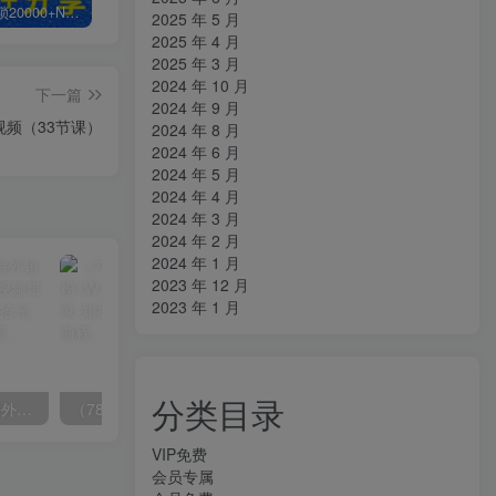
白菜价解锁20000+N个赚钱机会，加入知拾光会员，全站资源免费学习。
加盟知拾光，搭建同款项目资源站，实现日入2000+
【站长运营资料】无水印课程资源
2025 年 5 月
2025 年 4 月
2025 年 3 月
2024 年 10 月
下一篇
2024 年 9 月
视频（33节课）
2024 年 8 月
2024 年 6 月
2024 年 5 月
2024 年 4 月
2024 年 3 月
2024 年 2 月
2024 年 1 月
2023 年 12 月
2023 年 1 月
分类目录
（6890期）2023-TikTok海外短视频带货特训营，掌握TK短视频带货变现全流程（60节课）
（7814期）抖音新赛道，3天涨粉1W+，变现多样，giao哥英文语录
VIP免费
会员专属