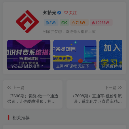
知拾光
关注
2W+
0
718W+
10936W+
别放弃梦想，奇迹每天都在上演
你还在到处找项目？还在当韭菜？我靠卖项目一个月收入5万+，曾经我也是个失败者。
全网VIP课程 无损下载~
上一篇
下一篇
（7696期）觉醒-做一个通透
（7698期）直通车-低价引流
强者，让你醍醐灌顶，拥有
课，系统化学习直通车精准
通透人生，掌握强大的秘密
投放（14节课）
相关推荐