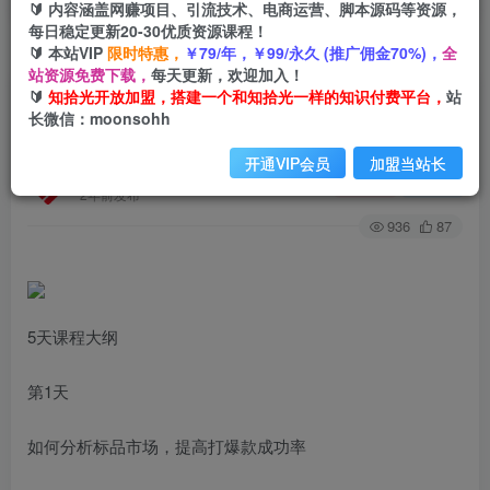
🔰 内容涵盖网赚项目、引流技术、电商运营、脚本源码等资源，
每日稳定更新20-30优质资源课程！
🔰 本站VIP
限时特惠，
￥79/年，￥99/永久 (推广佣金70%)，
全
首页
创业课程
会员专属
正文
站资源免费下载，
每天更新，欢迎加入！
🔰
知拾光开放加盟，搭建一个和知拾光一样的知识付费平台，
站
（7697期）淘系标品大爆款打造课-第十七期，5天
长微信：moonsohh
线上课
开通VIP会员
加盟当站长
知拾光
关注
私信
2年前发布
936
87
5天课程大纲
第1天
如何分析标品市场，提高打爆款成功率