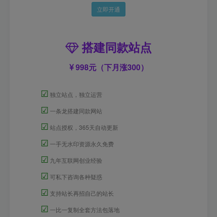
立即开通
搭建同款站点
998元（下月涨300）
☑
独立站点，独立运营
☑
一条龙搭建同款网站
☑
站点授权，365天自动更新
☑
一手无水印资源永久免费
☑
九年互联网创业经验
☑
可私下咨询各种疑惑
☑
支持站长再招自己的站长
☑
一比一复制全套方法包落地