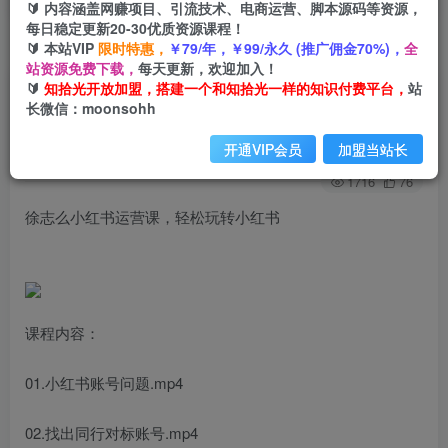
🔰 内容涵盖网赚项目、引流技术、电商运营、脚本源码等资源，
每日稳定更新20-30优质资源课程！
🔰 本站VIP
限时特惠，
￥79/年，￥99/永久 (推广佣金70%)，
全
首页
创业课程
会员免费
正文
站资源免费下载，
每天更新，欢迎加入！
🔰
知拾光开放加盟，搭建一个和知拾光一样的知识付费平台，
站
徐志么小红书运营课，轻松玩转小红书
长微信：moonsohh
知拾光
关注
私信
开通VIP会员
加盟当站长
2年前发布
1716
76
徐志么小红书运营课，轻松玩转小红书
课程内容：
01.小红书账号问题.mp4
02.找出同行对标账号.mp4