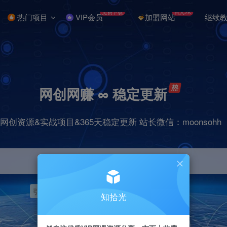
免费下载
日入2K
热门项目
VIP会员
加盟网站
继续
网创网赚 ∞ 稳定更新
网创资源&实战项目&365天稳定更新 站长微信：moonsohh
引流
挂机
抖音
快手
小红书
无人直播
知拾光