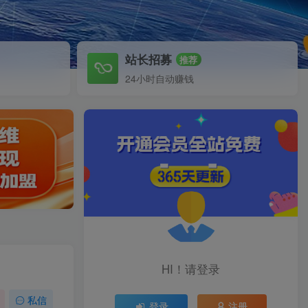
站长招募
推荐
24小时自动赚钱
HI！请登录
私信
登录
注册