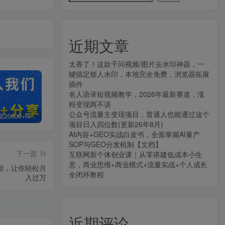
近期文章
太香了！这款千问视频/图片去水印神器，一
键搞定烦人水印，本地完全免费，浏览器拓展
插件
名人语录短视频教学，2026年最新赛道，涨
粉变现两不误
公众号流量主变现项目，普通人也能通过这个
白菜价解锁20000+N个赚钱机会，加入知拾光会员，全站资源免费学习。
加盟知拾光，搭建同款项目资源站，实现日入2000+
【站长运营资料】无水印课程资源
项目日入四位数(更新26年8月)
AI内容+GEO实战白皮书，全面掌握AI量产
SOP与GEO分发机制【文档】
下一篇
互联网新个体创业课｜从零搭建低成本小生
意，商业思维+商业模式+流量实战+个人成长
拉新，让你轻松月
全闭环教程
入过万
近期评论