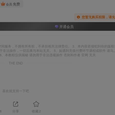
免费
会员
您暂无购买权限，请
开通会员
空间服务，不拥有所有权，不承担相关法律责任。 3、本内容若侵犯到你的版权
于非法操作，一切后果与本站无关。 5、如遇到充值付费环节课程或软件 请马
6、本教程仅供揭秘 请勿用于非法违规操作 否则和作者 官网 无关
THE END
喜欢就支持一下吧
8
分享
收藏
2