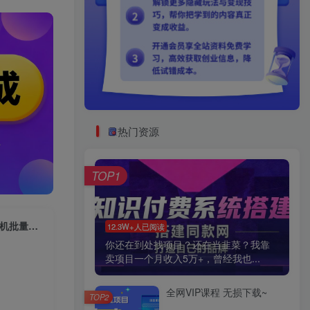
热门资源
TOP1
（7598期）小红书引流创业粉，新思路，新工具，日引100+创业粉！可挂机批量操作！
12.3W+人已阅读
你还在到处找项目？还在当韭菜？我靠
卖项目一个月收入5万+，曾经我也...
全网VIP课程 无损下载~
TOP2