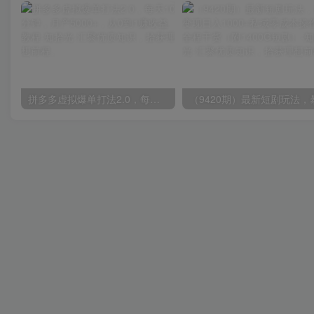
拼多多虚拟爆单打法2.0，每天10分钟，月产5000+，从0到1赚收益教程