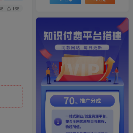
56
168