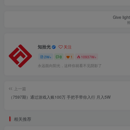
Give ligh
知拾光
关注
2W+
0
1
10937W+
永远面向阳光，这样你就看不见阴影了
上一篇
（7597期）通过游戏入账100万 手把手带你入行 月入5W
相关推荐