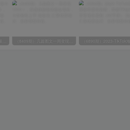
（9420期）最新短剧玩法，暴力变现日入1000+私域零成本操作，全程干货（附1400G短剧）
（8409期）几篇图文一周变现1500＋，深度拆解面试掘金项目，小白轻松上手