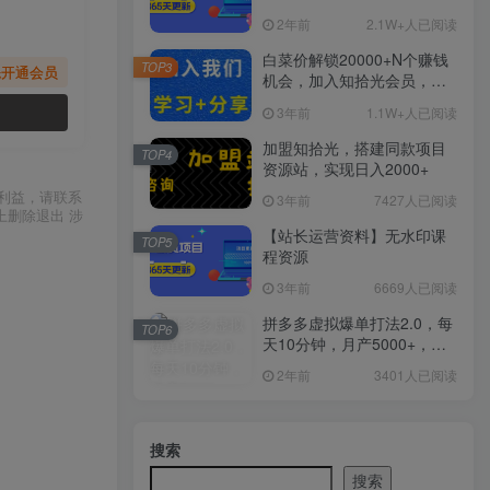
2年前
2.1W+人已阅读
白菜价解锁20000+N个赚钱
TOP3
先开通会员
机会，加入知拾光会员，全
站资源免费学习。
3年前
1.1W+人已阅读
加盟知拾光，搭建同款项目
TOP4
资源站，实现日入2000+
利益，请联系
3年前
7427人已阅读
上删除退出 涉
【站长运营资料】无水印课
TOP5
程资源
3年前
6669人已阅读
拼多多虚拟爆单打法2.0，每
TOP6
天10分钟，月产5000+，从0
到1赚收益教程
2年前
3401人已阅读
搜索
搜索