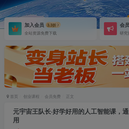
加入会员
会
3.3折
全站资源免费下载
研究
首页
创业课程
会员免费
正文
元宇宙王队长·好学好用的人工智能课，
用