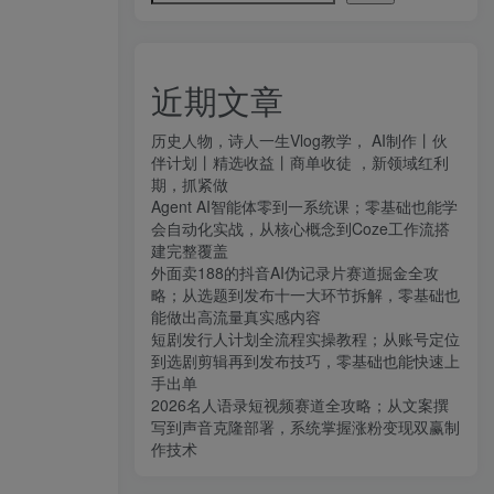
近期文章
历史人物，诗人一生Vlog教学， AI制作丨伙
伴计划丨精选收益丨商单收徒 ，新领域红利
期，抓紧做
Agent AI智能体零到一系统课；零基础也能学
会自动化实战，从核心概念到Coze工作流搭
建完整覆盖
外面卖188的抖音AI伪记录片赛道掘金全攻
略；从选题到发布十一大环节拆解，零基础也
能做出高流量真实感内容
短剧发行人计划全流程实操教程；从账号定位
到选剧剪辑再到发布技巧，零基础也能快速上
手出单
2026名人语录短视频赛道全攻略；从文案撰
写到声音克隆部署，系统掌握涨粉变现双赢制
作技术