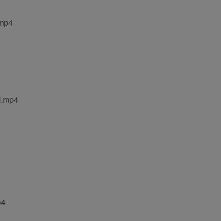
p4
mp4
p4