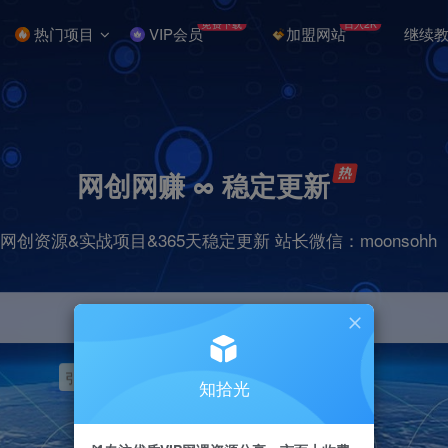
免费下载
日入2K
热门项目
VIP会员
加盟网站
继续
网创网赚 ∞ 稳定更新
网创资源&实战项目&365天稳定更新 站长微信：moonsohh
引流
挂机
抖音
快手
小红书
无人直播
知拾光