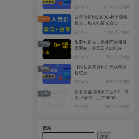
2年前
2.1W+人已阅读
白菜价解锁20000+N个赚钱
TOP3
机会，加入知拾光会员，全
站资源免费学习。
3年前
1.1W+人已阅读
加盟知拾光，搭建同款项目
TOP4
资源站，实现日入2000+
3年前
7427人已阅读
【站长运营资料】无水印课
TOP5
程资源
3年前
6669人已阅读
拼多多虚拟爆单打法2.0，每
TOP6
天10分钟，月产5000+，从0
到1赚收益教程
2年前
3401人已阅读
搜索
搜索