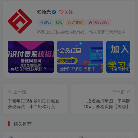
知拾光
关注
2W+
0
718W+
10936W+
不要担心别人会做得比你好。你只需要每天都做得比前一天好就可以了
你还在到处找项目？还在当韭菜？我靠卖项目一个月收入5万+，曾经我也是个失败者。
全网VIP课程 无损下载~
上一篇
下一篇
中老年短视频暴利项目最新
通过画汽车图，半年赚
变现玩法，小白轻松月入
10w，全程实操【揭秘】
1w+【揭秘】
相关推荐