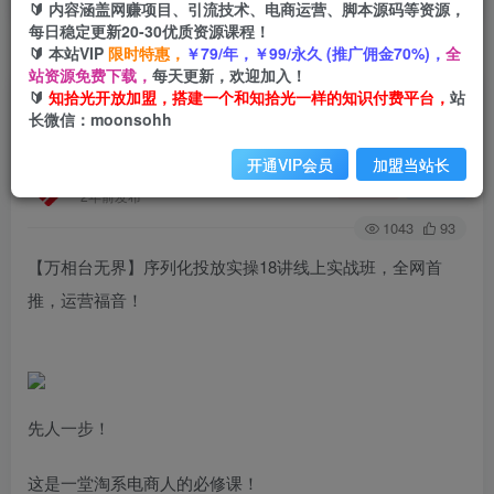
🔰 内容涵盖网赚项目、引流技术、电商运营、脚本源码等资源，
每日稳定更新20-30优质资源课程！
🔰 本站VIP
限时特惠，
￥79/年，￥99/永久 (推广佣金70%)，
全
首页
创业课程
会员免费
正文
站资源免费下载，
每天更新，欢迎加入！
🔰
知拾光开放加盟，搭建一个和知拾光一样的知识付费平台，
站
【万相台无界】序列化投放实操18讲线上实战班，
长微信：moonsohh
全网首推，运营福音！
开通VIP会员
加盟当站长
知拾光
关注
私信
2年前发布
1043
93
【万相台无界】序列化投放实操18讲线上实战班，全网首
推，运营福音！
先人一步！
这是一堂淘系电商人的必修课！