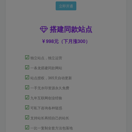
立即开通
搭建同款站点
998元（下月涨300）
☑
独立站点，独立运营
☑
一条龙搭建同款网站
☑
站点授权，365天自动更新
☑
一手无水印资源永久免费
☑
九年互联网创业经验
☑
可私下咨询各种疑惑
☑
支持站长再招自己的站长
☑
一比一复制全套方法包落地