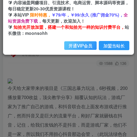
🔰 内容涵盖网赚项目、引流技术、电商运营、脚本源码等资源，
每日稳定更新20-30优质资源课程！
🔰 本站VIP
限时特惠，
￥79/年，￥99/永久 (推广佣金70%)，
全
首页
创业课程
会员专属
正文
站资源免费下载，
每天更新，欢迎加入！
🔰
知拾光开放加盟，搭建一个和知拾光一样的知识付费平台，
站
（7541期）三国志暴力玩法，6秒视频，200播放
长微信：moonsohh
量700收益，顶尖教学分享
开通VIP会员
加盟当站长
知拾光
关注
私信
2年前发布
1588
136
今天给大家带来的项目是《三国志暴力玩法，6秒视频，200
播放量700收益，顶尖教学分享》颠覆认知的玩法，游戏厂
家为了推广自己的游戏，和抖音联合在上面发布游戏进行推
广，然而抖音又是巨大的流量平台，刚好厂家就砸钱在抖
音，记住，给我们发钱的不是抖音，而是游戏厂家，他们不
是一家，所以我们不用担心抖音那边会管，（此玩法绿色合