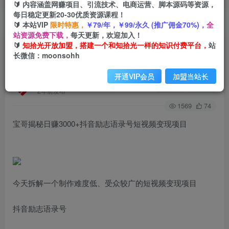
🔰 内容涵盖网赚项目、引流技术、电商运营、脚本源码等资源，
每日稳定更新20-30优质资源课程！
🔰 本站VIP
限时特惠，
￥79/年，￥99/永久 (推广佣金70%)，
全
首页
创业课程
会员免费
正文
站资源免费下载，
每天更新，欢迎加入！
🔰
知拾光开放加盟，搭建一个和知拾光一样的知识付费平台，
站
宝哥揭秘日赚3000+抖音励志语录号短视频变现项
长微信：moonsohh
目
开通VIP会员
加盟当站长
知拾光
关注
私信
2年前发布
1569
74
宝哥揭秘日赚3000+抖音励志语录号短视频变现项目
今天拆解一个制作难度低、受众较广的短视频变现项目
抖音励志语录号