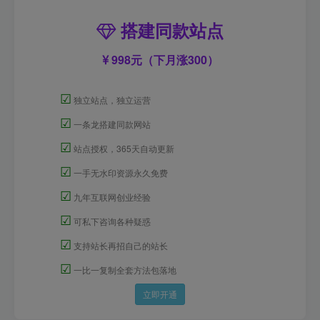
搭建同款站点
998元（下月涨300）
☑
独立站点，独立运营
☑
一条龙搭建同款网站
☑
站点授权，365天自动更新
☑
一手无水印资源永久免费
☑
九年互联网创业经验
☑
可私下咨询各种疑惑
☑
支持站长再招自己的站长
☑
一比一复制全套方法包落地
立即开通