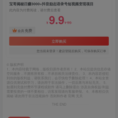
宝哥揭秘日赚3000+抖音励志语录号短视频变现项目
此内容为付费阅读，请付费后查看
9.9
99
¥
¥
免费
会员
立即购买
您当前未登录！建议登陆后购买，可保存购买订单
©
版权声明
1、本内容转载于网络，版权归原作者所有！ 2、本站仅提供信息存储
空间服务，不拥有所有权，不承担相关法律责任。 3、本内容若侵犯
到你的版权利益，请联系我们，会尽快给予删除处理！ 4、本站全资
源仅供测试和学习，请勿用于非法操作，一切后果与本站无关。 5、
如遇到充值付费环节课程或软件 请马上删除退出 涉及自身权益/利益
需要投资的一律不要相信，访客发现请向客服举报。 6、本教程仅供
揭秘 请勿用于非法违规操作 否则和作者 官网 无关
THE END