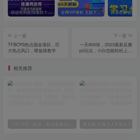
你还在到处找项目？还在当韭菜？我靠卖项目一个月收入5万+，曾经我也是个失败者。
全网VIP课程 无损下载~
上一篇
下一篇
TFBOYS热点掘金项目，巨
一天800块，2023最新反撸
大热点风口，喂饭级教学
pz玩法，小白也能轻松上手
【仅揭秘】
相关推荐
小红书冷门赛道，教师寒暑假项目，多种连环套的变现方式，还能矩阵操作放大收益【揭秘】