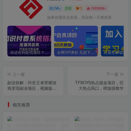
2W+
0
1
10936W+
如果你愿意去发现，其实每一天都很美
你还在到处找项目？还在当韭菜？我靠卖项目一个月收入5万+，曾经我也是个失败者。
全网VIP课程 无损下载~
上一篇
下一篇
副业拆解：抖音王者荣耀游
TFBOYS热点掘金项目，巨
戏变现副业项目，视频版一
大热点风口，喂饭级教学
条龙实操玩法分享给你
相关推荐