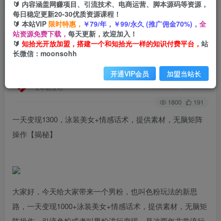
🔰 内容涵盖网赚项目、引流技术、电商运营、脚本源码等资源，
每日稳定更新20-30优质资源课程！
🔰 本站VIP
限时特惠，
￥79/年，￥99/永久 (推广佣金70%)，
全
首页
创业课程
会员免费
正文
站资源免费下载，
每天更新，欢迎加入！
🔰
知拾光开放加盟，搭建一个和知拾光一样的知识付费平台，
站
一天变现1300，泳装美女+情感话术，提供素材，
长微信：moonsohh
无脑矩阵操作【揭秘】
开通VIP会员
加盟当站长
知拾光
关注
私信
2年前发布
1800
191
一天变现1300，泳装美女+情感话术，提供素材，无脑矩阵
操作【揭秘】
大家好，今天给大家带来一个男粉，也叫色粉玩法的新思
路，一天变现1000+泳装美女+情感话术，提供素材，无脑矩
阵操作。引流色粉或者叫男粉进行变现，是这两年非常流行