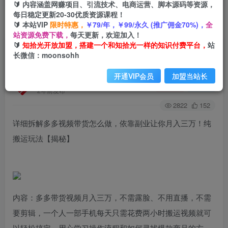
🔰 内容涵盖网赚项目、引流技术、电商运营、脚本源码等资源，
每日稳定更新20-30优质资源课程！
🔰 本站VIP
限时特惠，
￥79/年，￥99/永久 (推广佣金70%)，
全
首页
创业课程
会员免费
正文
站资源免费下载，
每天更新，欢迎加入！
🔰
知拾光开放加盟，搭建一个和知拾光一样的知识付费平台，
站
详细拆解多多视频带货怎么做，依靠副业让你月入
长微信：moonsohh
三万！纯搬运玩法【揭秘】
开通VIP会员
加盟当站长
知拾光
关注
私信
2年前发布
2822
152
详细拆解多多视频带货怎么做，依靠副业让你月入三万！纯
搬运玩法【揭秘】
内容：多多带货视频月入三万，不需露脸、不用直播，不需
要剪辑，一个人一部手机每天只需花费两小时搬运视频就可
以轻松搞定，用心学习操作流程和如何寻找爆款商品的方