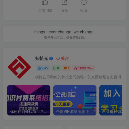
点赞
152
分享
收藏
things never change, we change.
世界并没有变，改变的是我们
知拾光
关注
2W+
0
1
10937W+
横跨在你和你的梦想之间的唯一的东西就是奋力拼搏
你还在到处找项目？还在当韭菜？我靠卖项目一个月收入5万+，曾经我也是个失败者。
全网VIP课程 无损下载~