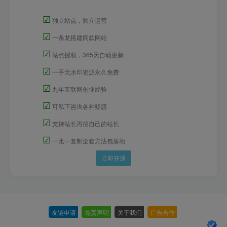
☑
独立站点，独立运营
☑
一条龙搭建同款网站
☑
站点授权，365天自动更新
☑
一手无水印资源永久免费
☑
九年互联网创业经验
☑
可私下咨询各种疑惑
☑
支持站长再招自己的站长
☑
一比一复制全套方法包落地
立即开通
友链申请
-
免责声明
-
关于我们
-
广告合作
-