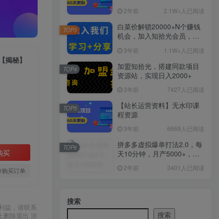
2年前
2.1W+人已阅读
白菜价解锁20000+N个赚钱
TOP3
机会，加入知拾光会员，全
站资源免费学习。
3年前
1.1W+人已阅读
+【揭秘】
加盟知拾光，搭建同款项目
TOP4
资源站，实现日入2000+
3年前
7427人已阅读
【站长运营资料】无水印课
TOP5
程资源
3年前
6669人已阅读
拼多多虚拟爆单打法2.0，每
TOP6
购买
天10分钟，月产5000+，从0
到1赚收益教程
2年前
3401人已阅读
存购买订单
搜索
利益，请联系
搜索
上删除退出 涉