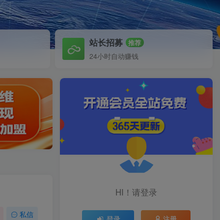
站长招募
推荐
24小时自动赚钱
HI！请登录
私信
登录
注册