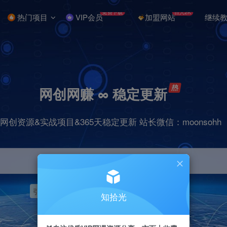
免费下载
日入2K
热门项目
VIP会员
加盟网站
继续
网创网赚 ∞ 稳定更新
网创资源&实战项目&365天稳定更新 站长微信：moonsohh
引流
挂机
抖音
快手
小红书
无人直播
知拾光