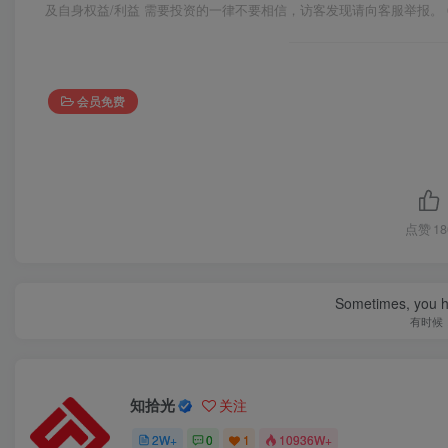
及自身权益/利益 需要投资的一律不要相信，访客发现请向客服举报。 
会员免费
点赞
18
Sometimes, you h
有时候
知拾光
关注
2W+
0
1
10936W+