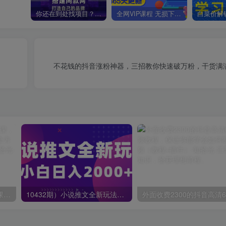
你还在到处找项目？还在当韭菜？我靠卖项目一个月收入5万+，曾经我也是个失败者。
全网VIP课程 无损下载~
不花钱的抖音涨粉神器，三招教你快速破万粉，干货满
蟹老板·打爆个人IP底层实操课，教你成熟专业的打造IP技能，全方位带你做成一个能商业化IP
10432期）小说推文全新玩法，5分钟一条原创视频，结合中视频bilibili赚多份收益