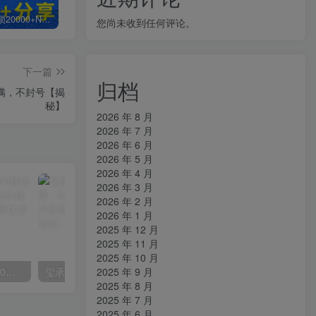
白菜价解锁20000+N个赚钱机会，加入知拾光会员，全站资源免费学习。
加盟知拾光，搭建同款项目资源站，实现日入2000+
【站长运营资料】无水印课程资源
您尚未收到任何评论。
下一篇
归档
满，不封号【揭
秘】
2026 年 8 月
2026 年 7 月
2026 年 6 月
2026 年 5 月
2026 年 4 月
2026 年 3 月
2026 年 2 月
2026 年 1 月
2025 年 12 月
2025 年 11 月
2025 年 10 月
2025 年 9 月
外面收费2300的抖音高清60帧视频教程，保证你能学会如何制作视频（教程+插件）
玺承·电商企业玩转抖音电商系列课，6大维度，6位老师，线上揭秘抖音商家入局SOP
2025 年 8 月
2025 年 7 月
2025 年 6 月