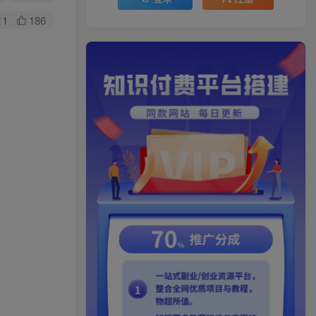
11
186