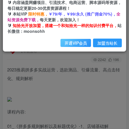
🔰 内容涵盖网赚项目、引流技术、电商运营、脚本源码等资源，
每日稳定更新20-30优质资源课程！
🔰 本站VIP
限时特惠，
￥79/年，￥99/永久 (推广佣金70%)，
全
首页
创业课程
会员免费
正文
站资源免费下载，
每天更新，欢迎加入！
🔰
知拾光开放加盟，搭建一个和知拾光一样的知识付费平台，
站
2023推易拼多多实战运营，选款测品、引爆流
长微信：moonsohh
量、高点击转化、规则解析
开通VIP会员
加盟当站长
知拾光
关注
私信
2年前发布
2242
196
2023推易拼多多实战运营，选款测品、引爆流量、高点击转
化、规则解析
课程内容:
01_《拼多多规则解析以及标题优化》-1、店铺基础解