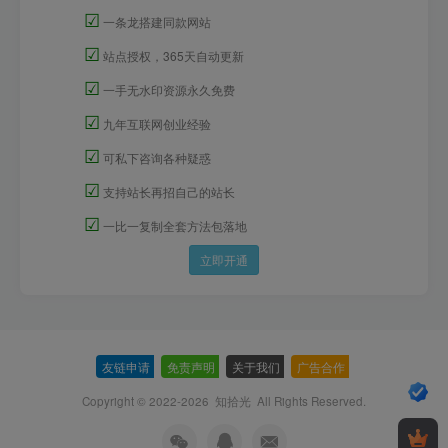
☑
一条龙搭建同款网站
☑
站点授权，365天自动更新
☑
一手无水印资源永久免费
☑
九年互联网创业经验
☑
可私下咨询各种疑惑
☑
支持站长再招自己的站长
☑
一比一复制全套方法包落地
立即开通
友链申请
-
免责声明
-
关于我们
-
广告合作
-
Copyright © 2022-2026
知拾光
All Rights Reserved.