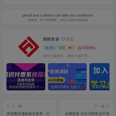
pencil and a dream can take you anywhere.
拿起笔，写下你的梦想，你的人生就从此刻起航
知拾光
关注
2W+
0
1
10936W+
越长大越孤单 ，越长大越不安
你还在到处找项目？还在当韭菜？我靠卖项目一个月收入5万+，曾经我也是个失败者。
全网VIP课程 无损下载~
上一篇
下一篇
朋友圈灵魂收钱文案课，打
全网首发 抖音无限私信不屏