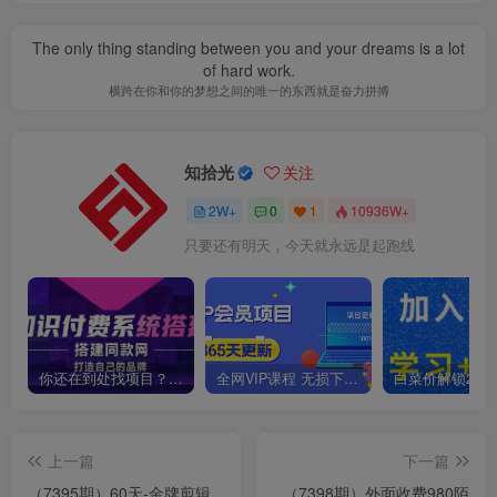
The only thing standing between you and your dreams is a lot
of hard work.
横跨在你和你的梦想之间的唯一的东西就是奋力拼搏
知拾光
关注
2W+
0
1
10936W+
只要还有明天，今天就永远是起跑线
你还在到处找项目？还在当韭菜？我靠卖项目一个月收入5万+，曾经我也是个失败者。
全网VIP课程 无损下载~
上一篇
下一篇
（7395期）60天-金牌剪辑
（7398期）外面收费980陌