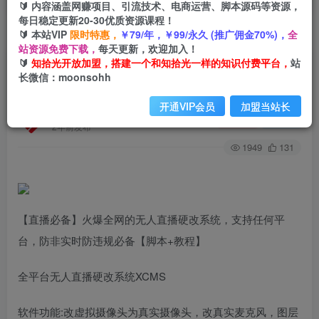
🔰 内容涵盖网赚项目、引流技术、电商运营、脚本源码等资源，
每日稳定更新20-30优质资源课程！
🔰 本站VIP
限时特惠，
￥79/年，￥99/永久 (推广佣金70%)，
全
首页
创业课程
会员专属
正文
站资源免费下载，
每天更新，欢迎加入！
🔰
知拾光开放加盟，搭建一个和知拾光一样的知识付费平台，
站
（7397期）【直播必备】火爆全网的无人直播硬
长微信：moonsohh
改系统 支持任何平台 防非实时防违规必备
开通VIP会员
加盟当站长
知拾光
关注
私信
2年前发布
1949
131
【直播必备】火爆全网的无人直播硬改系统，支持任何平
台，防非实时防违规必备【脚本+教程】
全平台无人直播硬改系统XCMS
软件功能:改虚拟摄像头为真实摄像头，改真实麦克风，图层