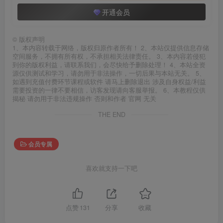
开通会员
©
版权声明
1、本内容转载于网络，版权归原作者所有！ 2、本站仅提供信息存储
空间服务，不拥有所有权，不承担相关法律责任。 3、本内容若侵犯
到你的版权利益，请联系我们，会尽快给予删除处理！ 4、本站全资
源仅供测试和学习，请勿用于非法操作，一切后果与本站无关。 5、
如遇到充值付费环节课程或软件 请马上删除退出 涉及自身权益/利益
需要投资的一律不要相信，访客发现请向客服举报。 6、本教程仅供
揭秘 请勿用于非法违规操作 否则和作者 官网 无关
THE END
会员专属
喜欢就支持一下吧
点赞
131
分享
收藏