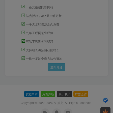
☑
一条龙搭建同款网站
☑
站点授权，365天自动更新
☑
一手无水印资源永久免费
☑
九年互联网创业经验
☑
可私下咨询各种疑惑
☑
支持站长再招自己的站长
☑
一比一复制全套方法包落地
立即开通
友链申请
-
免责声明
-
关于我们
-
广告合作
-
Copyright © 2022-2026
知拾光
All Rights Reserved.