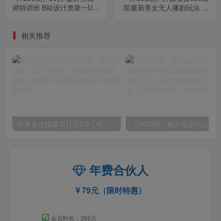
师特训班 B站设计类第一UP
陌最新美女无人播剧玩法 解
主亲授 带你0基础到就业剪
放双手实现躺赚（附100G影
辑师
视资源）
相关推荐
拼多多虚拟爆单打法2.0，每天10分钟，月产5000+，从0到1赚收益教程
年费合伙人
79元（限时特惠）
☑
会员时长：365天