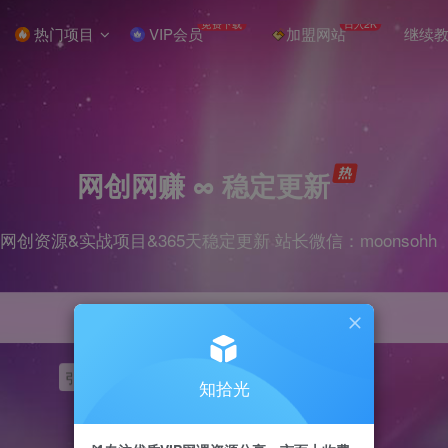
免费下载
日入2K
热门项目
VIP会员
加盟网站
继续
网创网赚 ∞ 稳定更新
网创资源&实战项目&365天稳定更新 站长微信：moonsohh
引流
挂机
抖音
快手
小红书
无人直播
知拾光