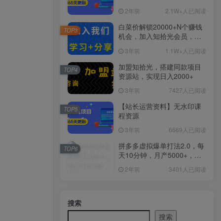
2年前
2.1W+人已阅读
白菜价解锁20000+N个赚钱
TOP3
机会，加入知拾光会员，全
站资源免费学习。
3年前
1.1W+人已阅读
加盟知拾光，搭建同款项目
TOP4
资源站，实现日入2000+
3年前
7427人已阅读
【站长运营资料】无水印课
TOP5
程资源
3年前
6669人已阅读
拼多多虚拟爆单打法2.0，每
TOP6
天10分钟，月产5000+，从0
到1赚收益教程
2年前
3401人已阅读
搜索
搜索