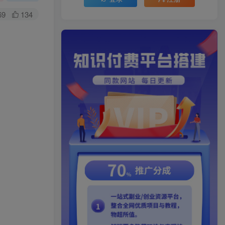
69
134