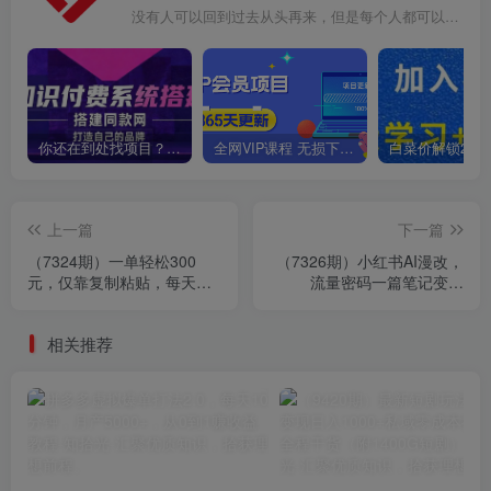
没有人可以回到过去从头再来，但是每个人都可以从今天开始，创造一个全新的结局
你还在到处找项目？还在当韭菜？我靠卖项目一个月收入5万+，曾经我也是个失败者。
全网VIP课程 无损下载~
上一篇
下一篇
（7324期）一单轻松300
（7326期）小红书AI漫改，
元，仅靠复制粘贴，每天操
流量密码一篇笔记变现
作一个小时，联盟行销保姆
1000+
级出单教程
相关推荐