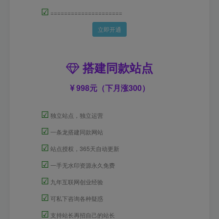
☑
=====================
立即开通
搭建同款站点
998元（下月涨300）
☑
独立站点，独立运营
☑
一条龙搭建同款网站
☑
站点授权，365天自动更新
☑
一手无水印资源永久免费
☑
九年互联网创业经验
☑
可私下咨询各种疑惑
☑
支持站长再招自己的站长