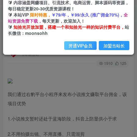
🔰 内容涵盖网赚项目、引流技术、电商运营、脚本源码等资源，
每日稳定更新20-30优质资源课程！
🔰 本站VIP
限时特惠，
￥79/年，￥99/永久 (推广佣金70%)，
全
首页
创业课程
会员专属
正文
站资源免费下载，
每天更新，欢迎加入！
🔰
知拾光开放加盟，搭建一个和知拾光一样的知识付费平台，
站
（7325期）最新右豹地铁跑酷小说推文变现，日
长微信：moonsohh
入2000+（附1058G素材）
开通VIP会员
加盟当站长
知拾光
关注
私信
2年前发布
1910
125
我们通过右豹平台小程序来发布小说推文赚取平台佣金，该
项目优势
1.小说推文暂时还处于蓝海阶段，抖音上防显供小于求
2.不用拍摄出镜、不用直播、只需混剪