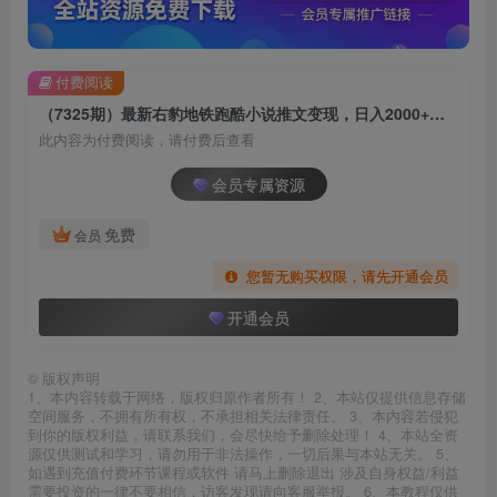
付费阅读
（7325期）最新右豹地铁跑酷小说推文变现，日入2000+（附1058G素材）
此内容为付费阅读，请付费后查看
会员专属资源
免费
会员
您暂无购买权限，请先开通会员
开通会员
©
版权声明
1、本内容转载于网络，版权归原作者所有！ 2、本站仅提供信息存储
空间服务，不拥有所有权，不承担相关法律责任。 3、本内容若侵犯
到你的版权利益，请联系我们，会尽快给予删除处理！ 4、本站全资
源仅供测试和学习，请勿用于非法操作，一切后果与本站无关。 5、
如遇到充值付费环节课程或软件 请马上删除退出 涉及自身权益/利益
需要投资的一律不要相信，访客发现请向客服举报。 6、本教程仅供