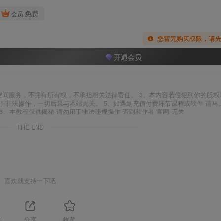
免费
会员
您暂无购买权限，请
开通会员
空间服务，不拥有所有权，不承担相关法律责任。 3、本内容若侵犯到你的版权
于非法操作，一切后果与本站无关。 5、如遇到充值付费环节课程或软件 请马
6、本教程仅供揭秘 请勿用于非法违规操作 否则和作者 官网 无关
THE END
喜欢就支持一下吧
8
分享
收藏