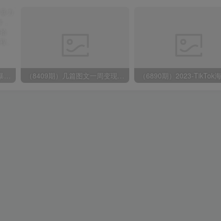
（9420期）最新短剧玩法，暴力变现日入1000+私域零成本操作，全程干货（附1400G短剧）
（8409期）几篇图文一周变现1500＋，深度拆解面试掘金项目，小白轻松上手