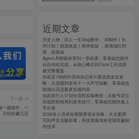
近期文章
历史人物，诗人一生Vlog教学， AI制作丨伙
伴计划丨精选收益丨商单收徒 ，新领域红利
期，抓紧做
Agent AI智能体零到一系统课；零基础也能学
会自动化实战，从核心概念到Coze工作流搭
建完整覆盖
白菜价解锁20000+N个赚钱机会，加入知拾光会员，全站资源免费学习。
加盟知拾光，搭建同款项目资源站，实现日入2000+
【站长运营资料】无水印课程资源
外面卖188的抖音AI伪记录片赛道掘金全攻
略；从选题到发布十一大环节拆解，零基础也
能做出高流量真实感内容
短剧发行人计划全流程实操教程；从账号定位
下一篇
到选剧剪辑再到发布技巧，零基础也能快速上
钟做一篇稿件，一
手出单
天轻松赚几百
2026名人语录短视频赛道全攻略；从文案撰
写到声音克隆部署，系统掌握涨粉变现双赢制
作技术