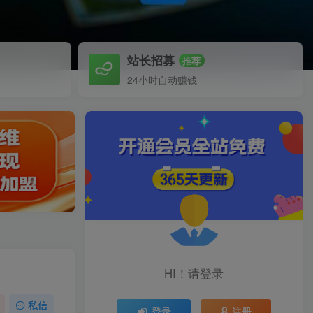
站长招募
推荐
24小时自动赚钱
）
HI！请登录
私信
登录
注册