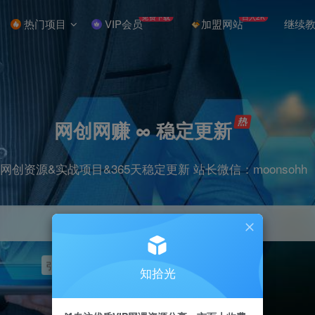
免费下载
日入2K
热门项目
VIP会员
加盟网站
继续
网创网赚 ∞ 稳定更新
网创资源&实战项目&365天稳定更新 站长微信：moonsohh
引流
挂机
抖音
快手
小红书
无人直播
知拾光