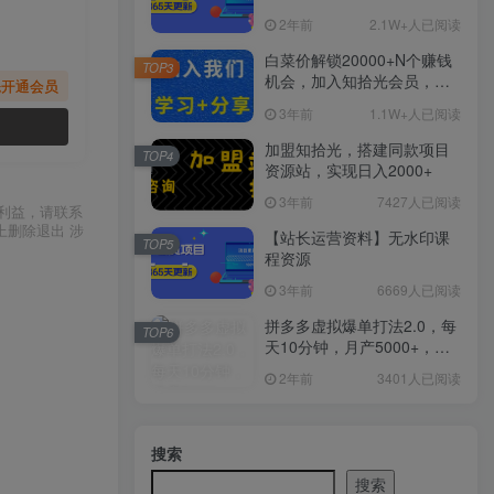
2年前
2.1W+人已阅读
白菜价解锁20000+N个赚钱
TOP3
机会，加入知拾光会员，全
先开通会员
站资源免费学习。
3年前
1.1W+人已阅读
加盟知拾光，搭建同款项目
TOP4
资源站，实现日入2000+
3年前
7427人已阅读
利益，请联系
上删除退出 涉
【站长运营资料】无水印课
TOP5
程资源
3年前
6669人已阅读
拼多多虚拟爆单打法2.0，每
TOP6
天10分钟，月产5000+，从0
到1赚收益教程
2年前
3401人已阅读
搜索
搜索