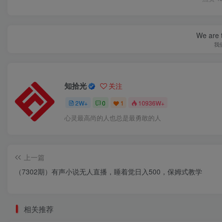
We are t
我
知拾光
关注
2W+
0
1
10936W+
心灵最高尚的人也总是最勇敢的人
上一篇
（7302期）有声小说无人直播，睡着觉日入500，保姆式教学
相关推荐