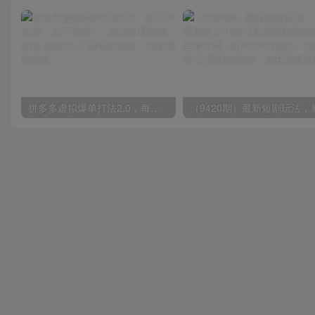
拼多多虚拟爆单打法2.0，每天10分钟，月产5000+，从0到1赚收益教程