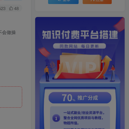
523
48
不会做操