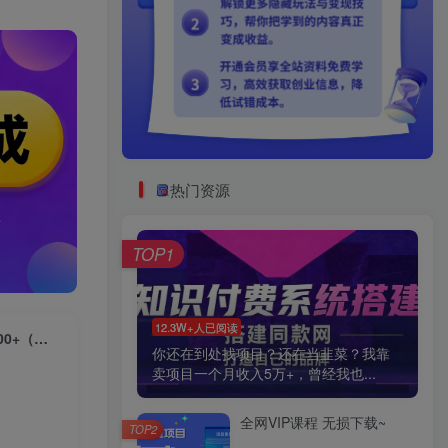
热门资源
TOP1
12.3W+人已阅读
（7303期）得物商品搬砖项目，一个可以闷声发财的项目，一单利润30-500+（附渠道）
你还在到处找项目？还在当韭菜？我靠
卖项目一个月收入5万+，曾经我也...
全网VIP课程 无损下载~
TOP2