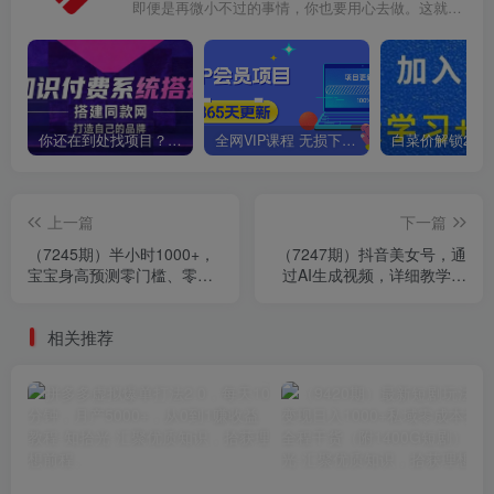
即便是再微小不过的事情，你也要用心去做。这就是成功的秘密
你还在到处找项目？还在当韭菜？我靠卖项目一个月收入5万+，曾经我也是个失败者。
全网VIP课程 无损下载~
上一篇
下一篇
（7245期）半小时1000+，
（7247期）抖音美女号，通
宝宝身高预测零门槛、零投
过AI生成视频，详细教学，
入，喂饭式教学、小白首选
不需要门槛，变现简单轻松
月入过万
相关推荐