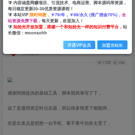
🔰 内容涵盖网赚项目、引流技术、电商运营、脚本源码等资源，
每日稳定更新20-30优质资源课程！
🔰 本站VIP
限时特惠，
￥79/年，￥99/永久 (推广佣金70%)，
全
首页
创业课程
会员专属
正文
站资源免费下载，
每天更新，欢迎加入！
🔰
知拾光开放加盟，搭建一个和知拾光一样的知识付费平台，
站
（7246期）通用定时点击_搭配网页抢购思路（华
长微信：moonsohh
为手机手到擒来）
开通VIP会员
加盟当站长
知拾光
关注
私信
2年前发布
1725
194
感谢阿狸提供的基础工具，脚本我简单写了下，
说了是通用类定时点击器，所以很多情景下都能用，
但是出发点是想抢一台手机，要不黄牛抬价太贵了，