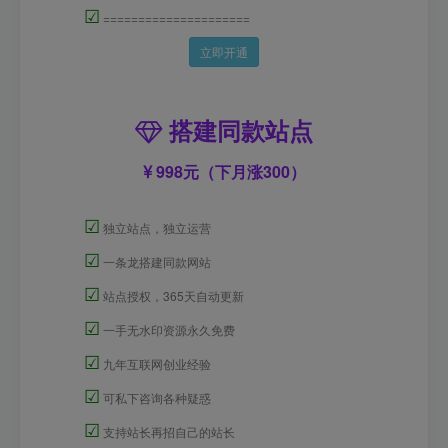
☑
=====================
立即开通
搭建同款站点
998元（下月涨300）
☑
独立站点，独立运营
☑
一条龙搭建同款网站
☑
站点授权，365天自动更新
☑
一手无水印资源永久免费
☑
九年互联网创业经验
☑
可私下咨询各种疑惑
☑
支持站长再招自己的站长